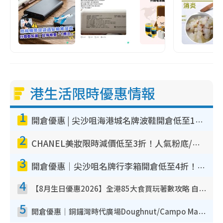
港生活限時優惠情報
1
開倉優惠 | 尖沙咀海港城名牌波鞋開倉低至1折！On鞋$899起／Joy&Peace鞋履$98起
2
CHANEL美妝限時減價低至3折！人氣粉底/唇膏/精華液低至$275！COCO香水都有平
3
開倉優惠｜尖沙咀名牌行李箱開倉低至4折！一連5日 American Tourister/ace./Hallmark $200起！
4
【8月生日優惠2026】全港85大食買玩著數攻略 自助餐/火鍋放題同行免費＋誠品/DONKI送現金券
5
開倉優惠｜銅鑼灣時代廣場Doughnut/Campo Marzio開倉低至1折！背囊、書包、手袋劈價$200起