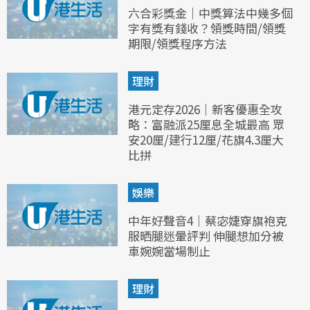
六合彩獎金｜中獎算法中幾多個
字有獎有錢收？領獎時間/領獎
期限/領獎程序方法
理財
港元定存2026｜新客優惠全攻
略：富融派25厘息全城最高 眾
安20厘/建行12厘/花旗4.3厘大
比拼
娛樂
中年好聲音4｜蔡宓婕穿旗袍克
服晒腿迷暈評判 伸腿想加分被
車婉婉當場制止
理財