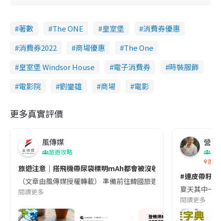
i
m
著數
The ONE
皇室堡
消費券優惠
e
消費券2022
商場優惠
The One
皇室堡 Windsor House
電子消費券
時裝服飾
電影院
劉鑾雄
商場
電影
更多真實評價
風傳媒
營養教
旅遊攻略
生
香港
旅遊注意｜搭飛機帶尿袋標明mAh都會被沒收😱出發前切記檢查「1
#連皮帶籽都
（文章由風傳媒授權轉載） 準備前往韓國旅遊的民眾，近期要特別留
夏天其中一種時
閱讀更多
閱讀更多