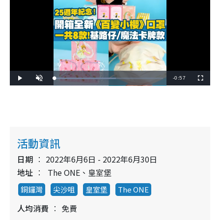
R
-
0:57
L
P
U
F
o
l
n
u
a
a
m
l
e
d
y
u
l
e
t
s
d
e
c
m
:
r
5
e
6
e
a
.
n
8
4
i
活動資訊
%
n
日期
2022年6月6日 - 2022年6月30日
i
地址
The ONE、皇室堡
n
銅鑼灣
尖沙咀
皇室堡
The ONE
g
人均消費
免費
T