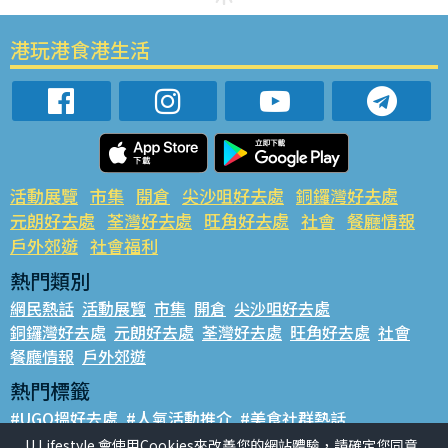
港玩港食港生活
活動展覽
市集
開倉
尖沙咀好去處
銅鑼灣好去處
元朗好去處
荃灣好去處
旺角好去處
社會
餐廳情報
戶外郊遊
社會福利
熱門類別
網民熱話
活動展覽
市集
開倉
尖沙咀好去處
銅鑼灣好去處
元朗好去處
荃灣好去處
旺角好去處
社會
餐廳情報
戶外郊遊
熱門標籤
#UGO搵好去處
#人氣活動推介
#美食社群熱話
#親子玩樂好去處
#ULifestyle應用程式
#限時搶
U Lifestyle 會使用Cookies來改善您的網站體驗，請確定您同意