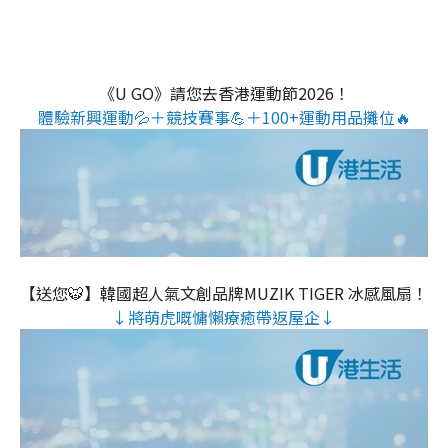
《U GO》請您去香港運動節2026！
體驗新興運動💦＋競技賽事💪＋100+運動用品攤位🔥
【送您🐯】韓國超人氣文創品牌MUZIK TIGER 冰感風扇！
↓將萌虎嘅慵懶療癒帶返屋企↓