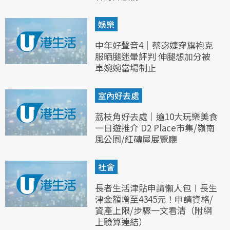
娛樂
中年好聲音4｜蔡宓婕穿旗袍克
服晒腿迷暈評判 伸腿想加分被
車婉婉當場制止
室內好去處
荔枝角好去處｜逾10大玩樂美食
一日遊推介 D2 Place市集/嶺南
風公園/紅磚屋展覽廳
社會
長者生活津貼申請懶人包︱長生
津金額增至4345元！申請資格/
資產上限/步驟一文看清（附網
上驗算連結）