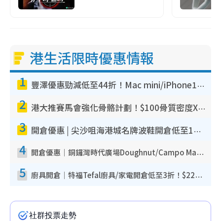
港生活限時優惠情報
1
豐澤優惠勁減低至44折！Mac mini/iPhone17Pro大減價！廚房家電$220起
2
港大推賽馬會強化骨骼計劃！$100骨質密度X光檢查 完成免費運動訓練送超市禮券！附參加資格
3
開倉優惠 | 尖沙咀海港城名牌波鞋開倉低至1折！On鞋$899起／Joy&Peace鞋履$98起
4
開倉優惠｜銅鑼灣時代廣場Doughnut/Campo Marzio開倉低至1折！背囊、書包、手袋劈價$200起
5
廚具開倉｜特福Tefal廚具/家電開倉低至3折！$220起買平底鍋/炒鑊/湯煲！電飯煲/吸塵機/燙斗$418起