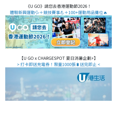
《U GO》請您去香港運動節2026！
體驗新興運動💦＋競技賽事💪＋100+運動用品攤位🔥
【U GO x CHARGESPOT 夏日消暑企劃⚡】
> 打卡即送充電券！限量1000張🔋送完即止 <