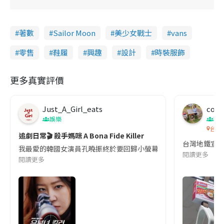
著數
Sailor Moon
美少女戰士
vans
零售
鞋履
興趣
設計
時裝服飾
更多真實評價
Just_A_Girl_eats
co c
娛樂
吹
台灣
追劇日常🎬 殺手媽咪 A Bona Fide Killer
台灣地鐵宣
我最愛的韓國女演員孔曉振終於要回歸小螢幕啦!這次的劇本改編自同名
閱讀更多
閱讀更多