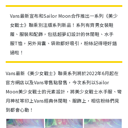
Vans最新宣布和Sailor Moon合作推出一系列《美少
女戰士》聯乘別注版系列新品！系列有齊男女裝鞋
履、服裝和配飾，包括超夢幻設計的休閒鞋、水手
服T恤，另外背囊、袋款都好吸引，粉絲記得唔好錯
過啦！
Vans
最新《美少女戰士》聯乘系列將於
2022
年
6
月起在
官方網店以及
Vans
零售點發售，今次系列以
Sailor
Moon
美少女戰士的元素設計，將美少女戰士水手服、彎
月神杖等印上
Vans
經典休閒鞋、服飾上，相信粉絲們見
到都會心動！