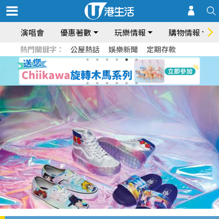
演唱會
優惠著數
玩樂情報
購物情報
熱門關鍵字：
公屋熱話
娛樂新聞
定期存款