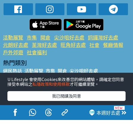
活動展覽
市集
開倉
尖沙咀好去處
銅鑼灣好去處
元朗好去處
荃灣好去處
旺角好去處
社會
餐廳情報
戶外郊遊
社會福利
熱門類別
網民熱話
活動展覽
市集
開倉
尖沙咀好去處
銅鑼灣好去處
元朗好去處
荃灣好去處
旺角好去處
社會
U Lifestyle 會使用Cookies來改善您的網站體驗，請確定您同意
接受本網站之
私隱政策和使用條款
才可繼續瀏覽。
餐廳情報
戶外郊遊
熱門標籤
我已閱讀及同意
#UGO搵好去處
#人氣活動推介
#美食社群熱話
#親子玩樂好去處
#ULifestyle應用程式
#限時搶
本週好去處
#UJetso禮物放送
#ULifestyle商戶中心
#著數
#網絡熱話
香港經濟日報版權所有©2026