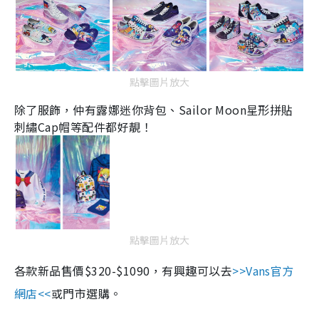
點擊圖片放大
除了服飾，仲有露娜迷你背包、
Sailor Moon
星形拼貼
刺繡
Cap
帽等配件都好靚！
點擊圖片放大
各款新品售價
$320-$1090
，有興趣可以去
>>Vans
官方
網店
<<
或門市選購。