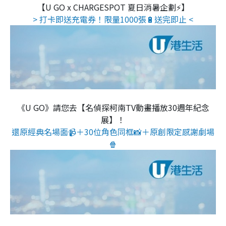
【U GO x CHARGESPOT 夏日消暑企劃⚡】
> 打卡即送充電券！限量1000張🔋送完即止 <
《U GO》請您去【名偵探柯南TV動畫播放30週年紀念
展】！
還原經典名場面📹＋30位角色同框📸＋原創限定感謝劇場
🍿