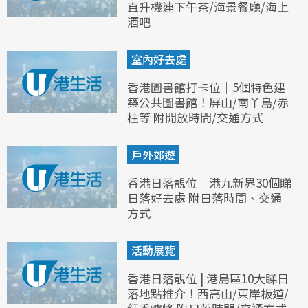
直升機連下午茶/海景餐廳/海上
酒吧
室內好去處
香港圖書館打卡位｜5個特色建
築公共圖書館！屏山/南丫島/赤
柱等 附開放時間/交通方式
戶外郊遊
香港日落靚位｜港九新界30個睇
日落好去處 附日落時間、交通
方式
活動展覽
香港日落靚位 | 港島區10大睇日
落地點推介！西高山/東岸板道/