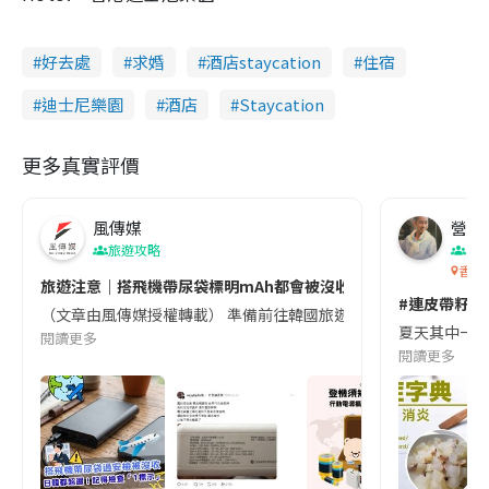
好去處
求婚
酒店staycation
住宿
迪士尼樂園
酒店
Staycation
更多真實評價
風傳媒
營養教
旅遊攻略
生
香港
旅遊注意｜搭飛機帶尿袋標明mAh都會被沒收😱出發前切記檢查「1
#連皮帶籽都
（文章由風傳媒授權轉載） 準備前往韓國旅遊的民眾，近期要特別留
夏天其中一種時
閱讀更多
閱讀更多