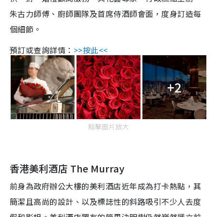
朱古力師傅、廚師團隊及首席侍酒師會面，度身訂造每
個細節。
預訂或查詢詳情：
>>按此<<
+2
點擊圖片放大
香港美利酒店 The Murray
前身為政府辦公大樓的美利酒店近年成為打卡熱點，其
簡潔且高尚的設計、以及標誌性的斜路吸引不少人去度
假和影相。美利酒店獨有的節果決明樹仍然巍然聳立前