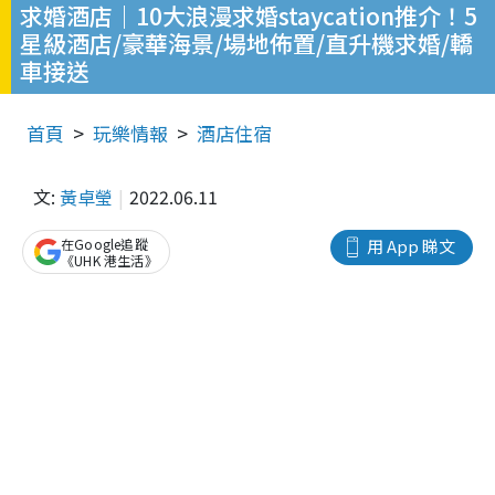
求婚酒店｜10大浪漫求婚staycation推介！5
星級酒店/豪華海景/場地佈置/直升機求婚/轎
車接送
首頁
玩樂情報
酒店住宿
文:
黃卓瑩
2022.06.11
在Google追蹤
用 App 睇文
《UHK 港生活》