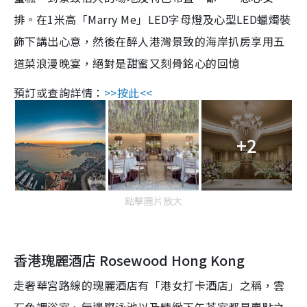
排。在1米高「Marry Me」LED字母燈及心型LED蠟燭裝
飾下講出心意，然後在醉人港灣景致的海岸扒房享用五
道菜浪漫晚宴，絕對是甜蜜又刻骨銘心的回憶
預訂或查詢詳情：
>>按此<<
+2
點擊圖片放大
香港瑰麗酒店 Rosewood Hong Kong
走奢華宮路線的瑰麗酒店有「港女打卡酒店」之稱，雲
石色調浴室、無邊際泳池以及精緻下午茶室都是賣點之