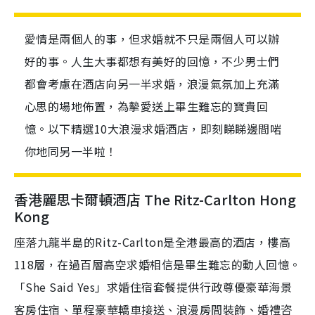
愛情是兩個人的事，但求婚就不只是兩個人可以辦
好的事。人生大事都想有美好的回憶，不少男士們
都會考慮在酒店向另一半求婚，浪漫氣氛加上充滿
心思的場地佈置，為摰愛送上畢生難忘的寶貴回
憶。以下精選10大浪漫求婚酒店，即刻睇睇邊間啱
你地同另一半啦！
香港麗思卡爾頓酒店 The Ritz-Carlton Hong
Kong
座落九龍半島的Ritz-Carlton是全港最高的酒店，樓高
118層，在過百層高空求婚相信是畢生難忘的動人回憶。
「She Said Yes」求婚住宿套餐提供行政尊優豪華海景
客房住宿、單程豪華轎車接送、浪漫房間裝飾、婚禮咨