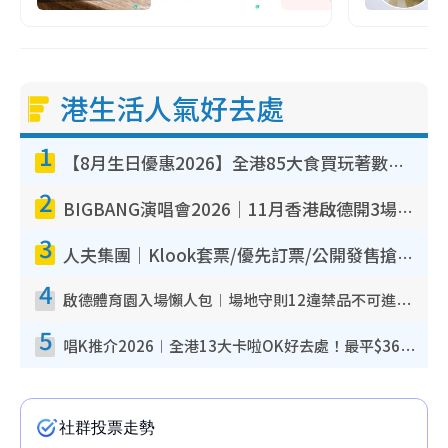
港生活人氣好去處
1
【8月生日優惠2026】全港85大食買玩著數攻略 自助餐/火鍋放題同行免費＋誠品/DONKI送現金券
2
BIGBANG演唱會2026｜11月香港啟德開3場！實名制VIP申請、優先購票攻略
3
人夫集團｜Klook套票/優先訂票/公開發售搶飛攻略！附票價.購票連結.場地座位表
4
啟德體育園入場懶人包︱場地守則12違禁品不可進場准帶細水樽但全場禁樽蓋！應援牌有限制！
5
唱K推介2026︱全港13大卡啦OK好去處！最平$36起 日文K都有！(附地址+收費詳情)