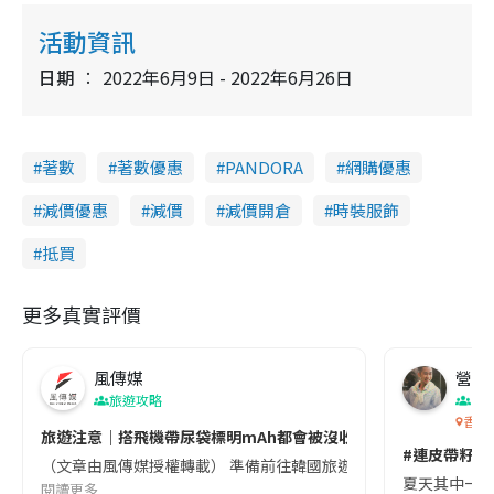
d
y
u
l
e
t
s
d
e
c
活動資訊
m
:
r
1
e
5
e
a
.
日期
2022年6月9日 - 2022年6月26日
n
8
8
i
%
n
著數
著數優惠
PANDORA
網購優惠
i
n
減價優惠
減價
減價開倉
時裝服飾
g
抵買
T
i
更多真實評價
m
e
風傳媒
營養教
旅遊攻略
生
香港
旅遊注意｜搭飛機帶尿袋標明mAh都會被沒收😱出發前切記檢查「1
#連皮帶籽都
（文章由風傳媒授權轉載） 準備前往韓國旅遊的民眾，近期要特別留
夏天其中一種時
閱讀更多