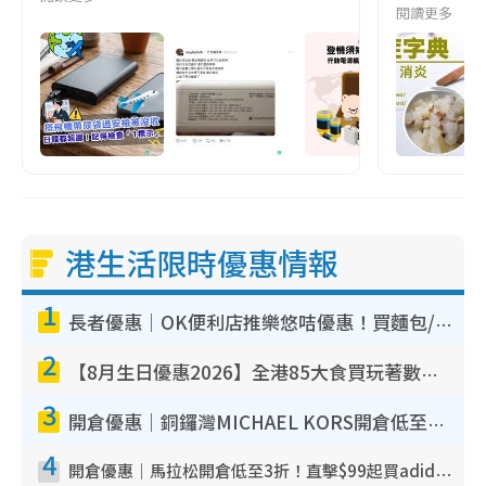
閱讀更多
港生活限時優惠情報
1
長者優惠｜OK便利店推樂悠咭優惠！買麵包/牛奶/保健品拍卡即減
2
【8月生日優惠2026】全港85大食買玩著數攻略 自助餐/火鍋放題同行免費＋誠品/DONKI送現金券
3
開倉優惠｜銅鑼灣MICHAEL KORS開倉低至17折！直擊$500起買手袋/銀包/鞋款 必買經典Jet Set系列
4
開倉優惠｜馬拉松開倉低至3折！直擊$99起買adidas／New Balance／Puma鞋款 STANLEY保溫杯劈價至$119起