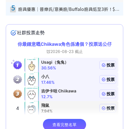
5
廚具優惠｜普樂氏/意美廚/Buffalo廚具低至3折！$89起買煎鍋／炒鑊／個人鍋 同場小家電激減至$99起