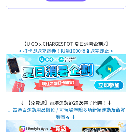
【U GO x CHARGESPOT 夏日消暑企劃⚡】
> 打卡即送充電券！限量1000張🔋送完即止 <
↓ 【免費送】香港運動節2026電子門票！↓
↓ 設過百運動用品攤位 / 可現場體驗多項新穎運動及觀賞
賽事🔥 ↓