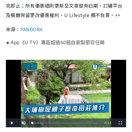
完即止；所有優惠細則更新至文章發佈日期，訂購平台
及餐廳保留更改優惠權利，U Lifestyle 概不負責。>>
來源：
PANDORA
App
U TV
50
►
《
》專區超過
個自家製節目任睇
R
-
3:24
L
P
U
F
o
l
n
u
a
a
m
l
e