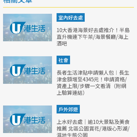
室內好去處
10大香港海景好去處推介！半島
直升機連下午茶/海景餐廳/海上
酒吧
社會
長者生活津貼申請懶人包︱長生
津金額增至4345元！申請資格/
資產上限/步驟一文看清（附網
上驗算連結）
戶外郊遊
上水好去處｜逾10大景點及美食
推薦 北區公園賞花/港版心形湖/
濕地生態公園