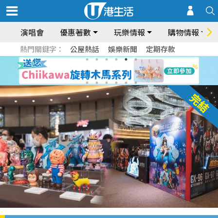
演唱會
優惠著數
玩樂情報
購物情報
熱門關鍵字：
公屋熱話
娛樂新聞
定期存款