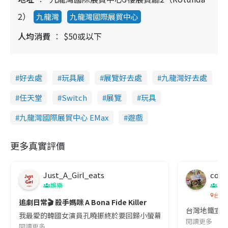
2）
九龍灣
九龍灣國際展貿中心
人均消費
$50或以下
好去處
玩具展
展覽好去處
九龍灣好去處
任天堂
Switch
展覽
玩具
九龍灣國際展貿中心 EMax
遊戲
更多真實評價
Just_A_Girl_eats
co c
娛樂
吹
台灣
追劇日常🎬 殺手媽咪 A Bona Fide Killer
台灣地鐵宣
我最愛的韓國女演員孔曉振終於要回歸小螢幕啦!這次的劇本改編自同名
閱讀更多
閱讀更多