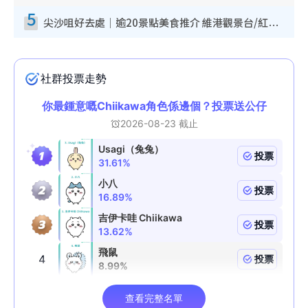
5
尖沙咀好去處｜逾20景點美食推介 維港觀景台/紅磚古蹟/九龍公園/室內遊樂場