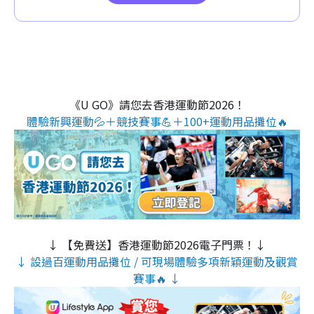
《U GO》請您去香港運動節2026！
體驗新興運動💦＋競技賽事💪＋100+運動用品攤位🔥
↓ 【免費送】香港運動節2026電子門票！↓
↓ 設過百運動用品攤位 / 可現場體驗多項新穎運動及觀賞
賽事🔥 ↓