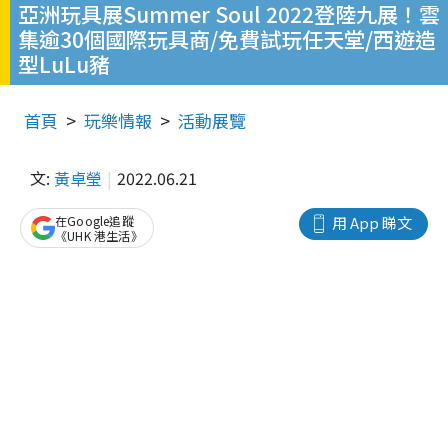
亞洲玩具展Summer Soul 2022登陸九展！雲
集逾30個國際玩具商/免費試玩任天堂/西遊造
型LuLu豬
首頁
玩樂情報
活動展覽
文:
黃卓瑩
2022.06.21
在Google追蹤
用 App 睇文
《UHK 港生活》