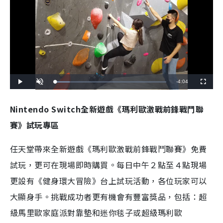
Remaining
-
4:04
Loaded
:
Play
Unmute
Fullscreen
13.28%
Time
Nintendo Switch全新遊戲《瑪利歐激戰前鋒戰鬥聯
賽》試玩專區
任天堂帶來全新遊戲《瑪利歐激戰前鋒戰鬥聯賽》免費
試玩，更可在現場即時購買。每日中午２點至４點現場
更設有《健身環大冒險》台上試玩活動，各位玩家可以
大顯身手。挑戰成功者更有機會有豐富獎品，包括：超
級馬里歐家庭派對靠墊和迷你毯子或超級瑪利歐