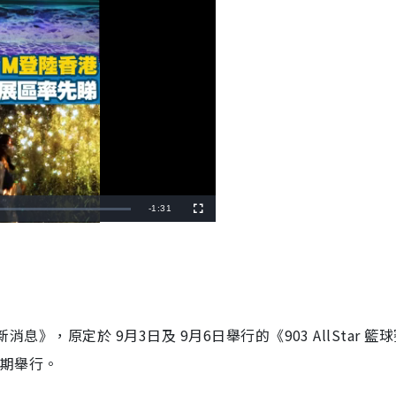
R
-
1:31
F
u
l
e
l
s
c
m
r
e
e
a
n
i
消息》，原定於 9月3日及 9月6日舉行的《903 AllStar 籃
n
延期舉行。
i
n