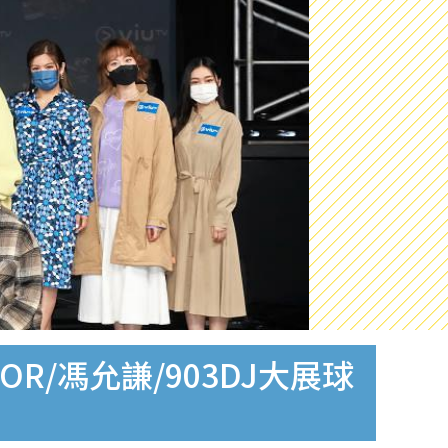
ROR/馮允謙/903DJ大展球