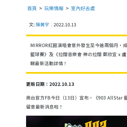
首頁
玩樂情報
室內好去處
文:
陳菁宇
2022.10.13
MIRROR紅館演唱會意外發生至今逾兩個月，成員
籃球賽》及《拉闊音樂會 神の拉闊 鄭欣宜 x
睇最新活動詳情！
更新日期：2022.10.13
商台官方FB今日（13日）宣布，《903 AllSt
留意最新消息啦！