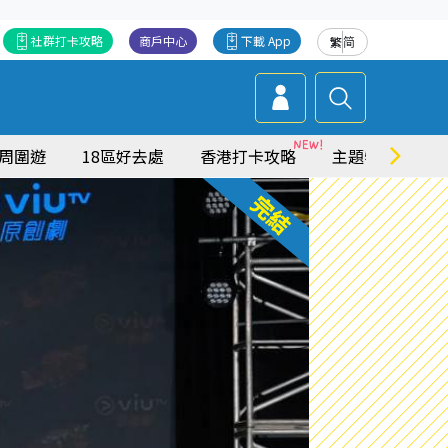
社群打卡攻略
商戶中心
下載 App
繁
简
周圍遊
18區好去處
香港打卡攻略
主題特集