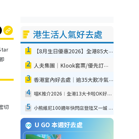
港生活人氣好去處
1
ar
【8月生日優惠2026】全港85大食買玩著數攻略 自助餐/火鍋放題同行免費＋誠品/DONKI送現金券
即
2
人夫集團｜Klook套票/優先訂票/公開發售搶飛攻略！附票價.購票連結.場地座位表
3
香港室內好去處｜逾35大歎冷氣室內好去處推介 室內活動免費避雨無懼落雨
4
唱K推介2026︱全港13大卡啦OK好去處！最平$36起 日文K都有！(附地址+收費詳情)
5
絲密切
小熊維尼100週年快閃店登陸又一城 重現百畝森林經典場景／獨家限定盲盒登場／專屬DIY香水
U GO 本週好去處