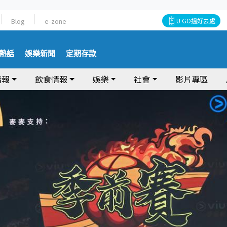
Blog
e-zone
U GO搵好去處
熱話
娛樂新聞
定期存款
情報
飲食情報
娛樂
社會
影片專區