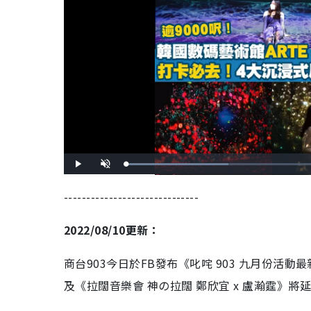
L
P
U
o
l
n
a
a
m
d
y
u
------------------------------
e
t
d
e
:
3
5
2022/08/10更新：
.
6
0
%
商台903今日於FB發布《叱咤 903 九月份活動最新
及《拉闊音樂會 神の拉闊 鄭欣宜 x 盧瀚霆》將