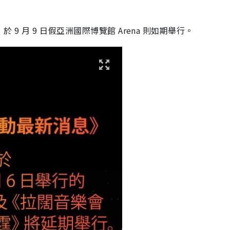
g
》於 9 月 9 日假亞洲國際博覽館 Arena 則如期舉行。
T
i
m
e