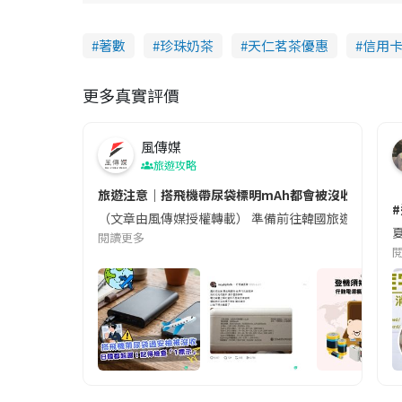
著數
珍珠奶茶
天仁茗茶優惠
信用
更多真實評價
風傳媒
旅遊攻略
旅遊注意｜搭飛機帶尿袋標明mAh都會被沒收😱出發前
（文章由風傳媒授權轉載） 準備前往韓國旅遊的民眾，
夏
閱讀更多