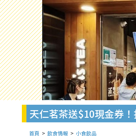
天仁茗茶送$10現金券！
首頁
飲食情報
小食飲品