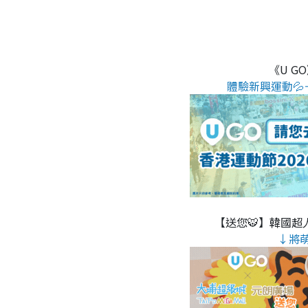
《U G
體驗新興運動💦
【送您🐯】韓國超人
↓將