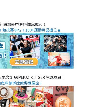
O》請您去香港運動節2026！
＋競技賽事💪＋100+運動用品攤位🔥
氣文創品牌MUZIK TIGER 冰感風扇！
萌虎嘅慵懶療癒帶返屋企↓