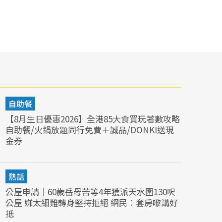
自助餐
【8月生日優惠2026】全港85大食買玩著數攻略
自助餐/火鍋放題同行免費＋誠品/DONKI送現
金券
熱話
公屋申請｜60歲岳母苦等4年獲派天水圍130呎
公屋 嫌太細難轉身堅持拒絕 網民︰套房嚟講好
抵