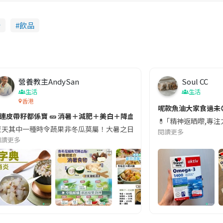
卡
飲品
營養教主AndySan
Soul CC
生活
生活
香港
切記檢查「1標示」🚨
呢款魚油大家食過未
#連皮帶籽都係寶 🥒 消暑＋減肥＋美白＋降血脂
近期要特別留意隨身行李中的行動電源。一名旅客日前在機場安檢時，明明攜
💊 ｢精神返晒嚟,專
天其中一種時令蔬果非冬瓜莫屬！大暑之日，點都要飲碗冬瓜湯消暑解渴！除了解暑，冬瓜仲有
閱讀更多
閱讀更多