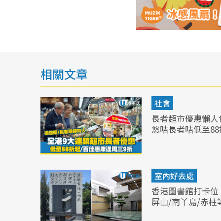
相關文章
社會
長者超市優惠懶人包
悠咭長者咭低至88
室內好去處
香港圖書館打卡位
屏山/南丫島/赤柱