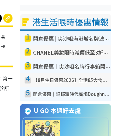
港生活限時優惠情報
1
機場
開倉優惠 | 尖沙咀海港城名牌波鞋開倉低至1折！On鞋$899起／Joy&Peace鞋履$98起
a卡
2
CHANEL美妝限時減價低至3折！人氣粉底/唇膏/精華液低至$275！COCO香水都有平
3
開倉優惠｜尖沙咀名牌行李箱開倉低至4折！一連5日 American Tourister/ace./Hallmark $200起！
4
：第一
【8月生日優惠2026】全港85大食買玩著數攻略 自助餐/火鍋放題同行免費＋誠品/DONKI送現金券
效於所
5
開倉優惠｜銅鑼灣時代廣場Doughnut/Campo Marzio開倉低至1折！背囊、書包、手袋劈價$200起
U GO 本週好去處