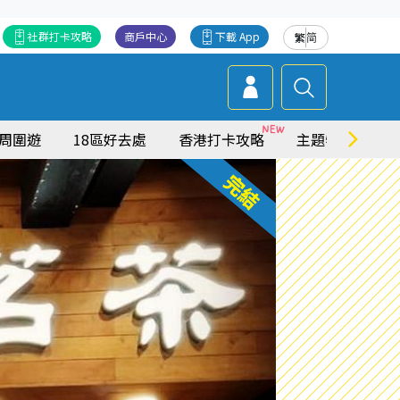
社群打卡攻略
商戶中心
下載 App
繁
简
周圍遊
18區好去處
香港打卡攻略
主題特集