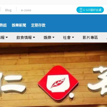
Blog
e-zone
U GO搵好去處
熱話
娛樂新聞
定期存款
情報
飲食情報
娛樂
社會
影片專區