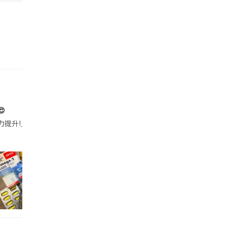

帶的行動電源機身已標示「10000mAh」，卻仍被要求當場丟棄，讓他
注力提升!｣ 長時間對住電腦､剪片寫稿,成日覺得眼睛乾澀､腦袋好似｢斷線｣｡試咗
好多鮮為人知嘅好處：減肥、消水腫、降血脂、美白養顏👇 冬瓜5大功效✨ 1️⃣ 利尿