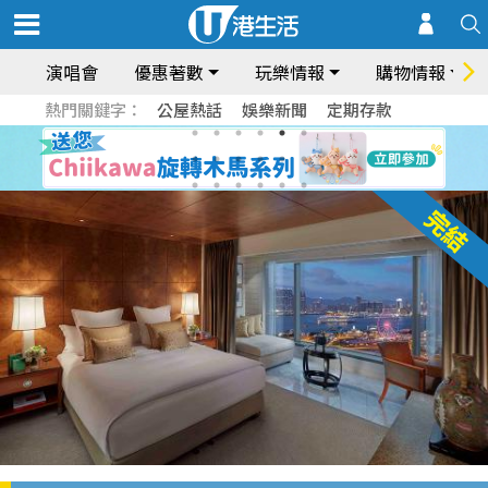
演唱會
優惠著數
玩樂情報
購物情報
熱門關鍵字：
公屋熱話
娛樂新聞
定期存款