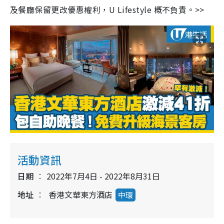
及餐廳保留更改優惠權利，U Lifestyle 概不負責。>>
n
i
n
g
T
i
m
e
活動資訊
日期
2022年7月4日 - 2022年8月31日
地址
香港文華東方酒店
中環