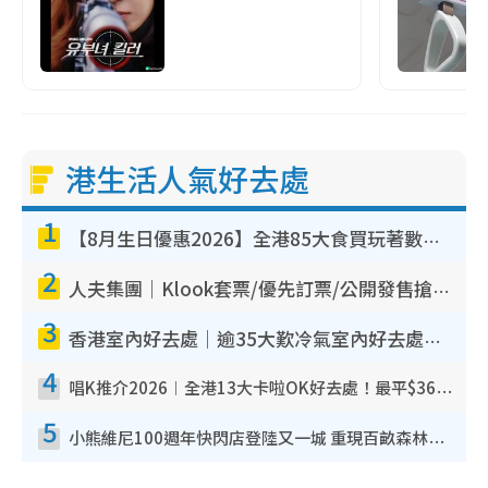
港生活人氣好去處
1
【8月生日優惠2026】全港85大食買玩著數攻略 自助餐/火鍋放題同行免費＋誠品/DONKI送現金券
2
人夫集團｜Klook套票/優先訂票/公開發售搶飛攻略！附票價.購票連結.場地座位表
3
香港室內好去處｜逾35大歎冷氣室內好去處推介 室內活動免費避雨無懼落雨
4
唱K推介2026︱全港13大卡啦OK好去處！最平$36起 日文K都有！(附地址+收費詳情)
5
小熊維尼100週年快閃店登陸又一城 重現百畝森林經典場景／獨家限定盲盒登場／專屬DIY香水