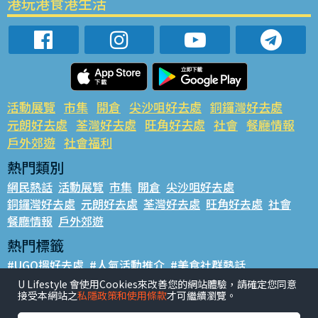
港玩港食港生活
活動展覽
市集
開倉
尖沙咀好去處
銅鑼灣好去處
元朗好去處
荃灣好去處
旺角好去處
社會
餐廳情報
戶外郊遊
社會福利
熱門類別
網民熱話
活動展覽
市集
開倉
尖沙咀好去處
銅鑼灣好去處
元朗好去處
荃灣好去處
旺角好去處
社會
餐廳情報
戶外郊遊
熱門標籤
#UGO搵好去處
#人氣活動推介
#美食社群熱話
#親子玩樂好去處
#ULifestyle應用程式
#限時搶
U Lifestyle 會使用Cookies來改善您的網站體驗，請確定您同意
接受本網站之
私隱政策和使用條款
才可繼續瀏覽。
#UJetso禮物放送
#ULifestyle商戶中心
#著數
#網絡熱話