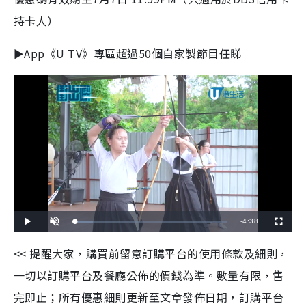
持卡人）
►App《U TV》專區超過50個自家製節目任睇
R
-
4:38
L
P
U
F
o
l
n
u
a
a
m
l
e
d
y
u
l
<< 提醒大家，購買前留意訂購平台的使用條款及細則，
e
t
s
d
e
c
m
:
r
一切以訂購平台及餐廳公佈的價錢為準。數量有限，售
1
e
1
e
a
.
n
6
完即止；所有優惠細則更新至文章發佈日期，訂購平台
5
i
%