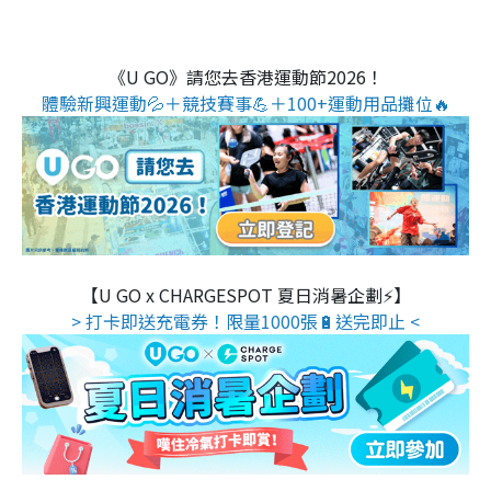
《U GO》請您去香港運動節2026！
體驗新興運動💦＋競技賽事💪＋100+運動用品攤位🔥
【U GO x CHARGESPOT 夏日消暑企劃⚡】
> 打卡即送充電券！限量1000張🔋送完即止 <