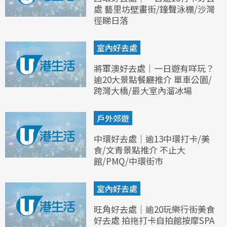
處 藝里坊壁畫街/鐘聲泳棚/沙灣
徑睇日落
室內好去處
將軍澳好去處｜一日遊有咩玩？
逾20大景點餐廳推介 單車公園/
跨灣大橋/最大室內溜冰場
戶外郊遊
中環好去處｜逾13中環打卡/美
食/文青景點推介 不止大
館/PMQ/中環街市
室內好去處
旺角好去處｜逾20玩樂行街美食
好去處 拍拖打卡自拍館按摩SPA