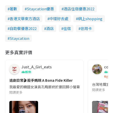
著數
Staycation優惠
酒店住宿優惠2022
香港文華東方酒店
中環好去處
網上shopping
自助餐優惠2022
酒店
住宿
信用卡
Staycation
更多真實評價
Just_A_Girl_eats
co c
娛樂
吹
台灣
追劇日常🎬 殺手媽咪 A Bona Fide Killer
台灣地鐵宣
我最愛的韓國女演員孔曉振終於要回歸小螢幕啦!這次的劇本改編自同名
閱讀更多
閱讀更多