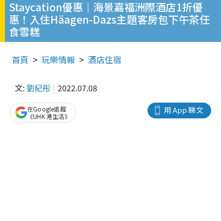
Staycation優惠｜海景嘉福洲際酒店1折優
惠！入住Häagen-Dazs主題客房包下午茶任
食雪糕
首頁
玩樂情報
酒店住宿
文:
劉紀彤
2022.07.08
在Google追蹤
用 App 睇文
《UHK 港生活》