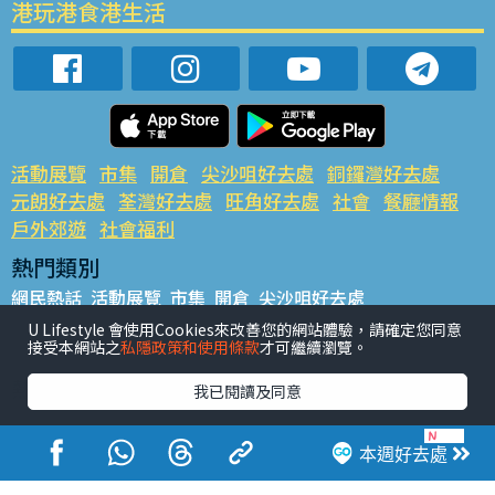
港玩港食港生活
活動展覽
市集
開倉
尖沙咀好去處
銅鑼灣好去處
元朗好去處
荃灣好去處
旺角好去處
社會
餐廳情報
戶外郊遊
社會福利
熱門類別
網民熱話
活動展覽
市集
開倉
尖沙咀好去處
銅鑼灣好去處
元朗好去處
荃灣好去處
旺角好去處
社會
U Lifestyle 會使用Cookies來改善您的網站體驗，請確定您同意
接受本網站之
私隱政策和使用條款
才可繼續瀏覽。
餐廳情報
戶外郊遊
熱門標籤
我已閱讀及同意
#UGO搵好去處
#人氣活動推介
#美食社群熱話
#親子玩樂好去處
#ULifestyle應用程式
#限時搶
本週好去處
#UJetso禮物放送
#ULifestyle商戶中心
#著數
#網絡熱話