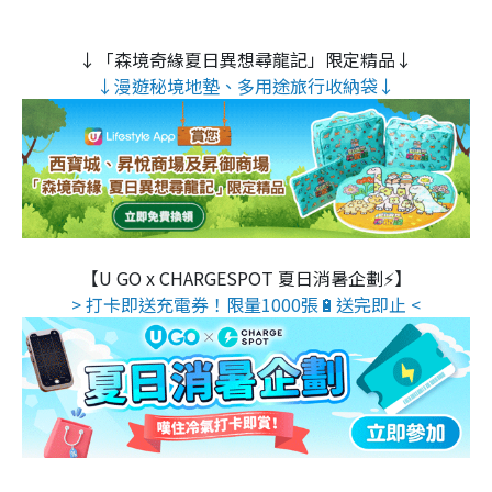
↓「森境奇緣夏日異想尋龍記」限定精品↓
↓漫遊秘境地墊、多用途旅行收納袋↓
【U GO x CHARGESPOT 夏日消暑企劃⚡】
> 打卡即送充電券！限量1000張🔋送完即止 <