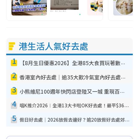
港生活人氣好去處
1
【8月生日優惠2026】全港85大食買玩著數攻略 自助餐/火鍋放題同行免費＋誠品/DONKI送現金券
2
香港室內好去處｜逾35大歎冷氣室內好去處推介 室內活動免費避雨無懼落雨
3
小熊維尼100週年快閃店登陸又一城 重現百畝森林經典場景／獨家限定盲盒登場／專屬DIY香水
4
唱K推介2026︱全港13大卡啦OK好去處！最平$36起 日文K都有！(附地址+收費詳情)
5
假日好去處｜2026放假去邊好？逾20放假好去處郊外/秘景 休閒半日或一日遊