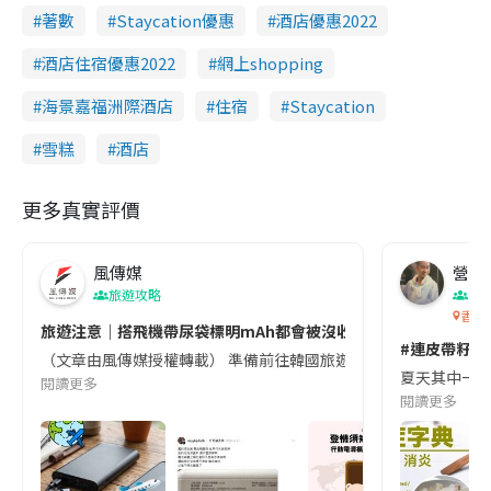
著數
Staycation優惠
酒店優惠2022
酒店住宿優惠2022
網上shopping
海景嘉福洲際酒店
住宿
Staycation
雪糕
酒店
更多真實評價
風傳媒
營養教
旅遊攻略
生
香港
旅遊注意｜搭飛機帶尿袋標明mAh都會被沒收😱出發前切記檢查「1
#連皮帶籽都
（文章由風傳媒授權轉載） 準備前往韓國旅遊的民眾，近期要特別留
夏天其中一種時
閱讀更多
閱讀更多