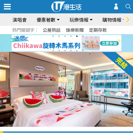
演唱會
優惠著數
玩樂情報
購物情報
熱門關鍵字：
公屋熱話
娛樂新聞
定期存款