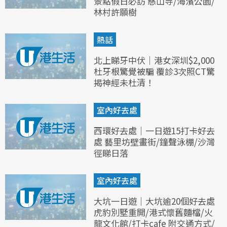
景點假日必訪 慈山寺/海濱公園/
林村許願樹
熱話
北上睇牙中伏｜港女深圳$2,000
杜牙根驚覺被騙 覆診3次照CT驚
揭神經未杜清！
室內好去處
西環好去處｜一日遊15打卡好去
處 藝里坊壁畫街/鐘聲泳棚/沙灣
徑睇日落
室內好去處
大坑一日遊｜大坑逾20個好去處
虎豹別墅重開/港式懷舊麵檔/火
龍文化館/打卡cafe 附交通方式/