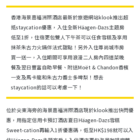
香港海景嘉福洲際酒店最新於旅遊網站klook推出超
抵staycation優惠，入住全新Häagen-Dazs主題房
低至1折，住宿更包雙人下午茶可以任食雪糕及享用
抹茶朱古力火鍋伴法式甜點！另外入住尊尚城市房
買一送一，入住期間可享用浪漫二人房內四道菜晚
餐及翌日豐富自助早餐、附送Moët & Chandon香檳
一支及馬卡龍和朱古力醬士多啤梨！想去
staycation的話可以考慮一下！
位於尖東海旁的海景嘉福洲際酒店現於klook推出快閃優
惠，用指定信用卡預訂酒店夏日Häagen-Dazs雪糕
Sweet-cation再輸入1折優惠碼，低至HK$198就可以入