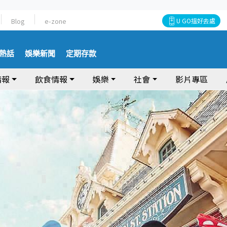
Blog
e-zone
U GO搵好去處
熱話
娛樂新聞
定期存款
情報
飲食情報
娛樂
社會
影片專區