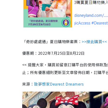
「奇妙處處通」夏日購物樂套票：
>>
按此購買
<<
優惠期：
2022
年
7
月
25
日至
8
月
22
日
<<
提醒大家，購買前留意訂購平台的使用條款及
止；所有優惠細則更新至文章發佈日期，訂購平
來源：
致夢想家Dearest Dreamers