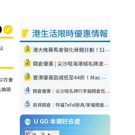
港生活限時優惠情報
1
以
港大推賽馬會強化骨骼計劃！$100骨質密度X光檢查 完成免費運動訓練送超市禮券！附參加資格
2
開倉優惠 | 尖沙咀海港城名牌波鞋開倉低至1折！On鞋$899起／Joy&Peace鞋履$98起
3
豐澤優惠勁減低至44折！Mac mini/iPhone17Pro大減價！廚房家電$220起
以在會
4
品換領
開倉優惠｜尖沙咀名牌行李箱開倉低至4折！一連5日 American Tourister/ace./Hallmark $200起！
5
廚具開倉｜特福Tefal廚具/家電開倉低至3折！$220起買平底鍋/炒鑊/湯煲！電飯煲/吸塵機/燙斗$418起
U GO 本週好去處