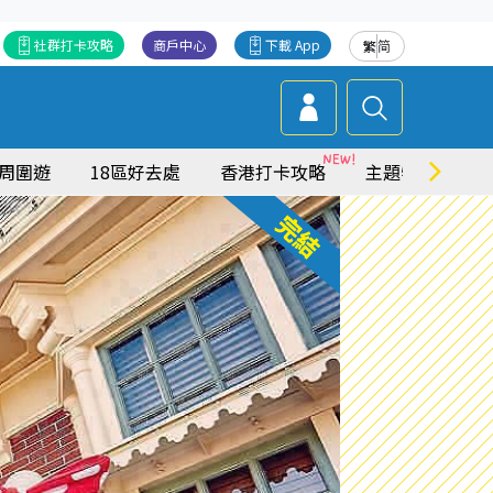
社群打卡攻略
商戶中心
下載 App
繁
简
周圍遊
18區好去處
香港打卡攻略
主題特集