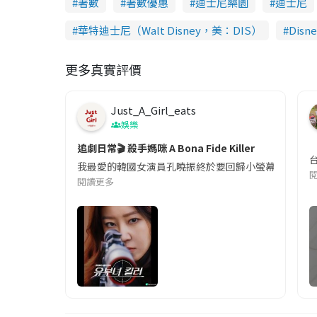
著數
著數優惠
迪士尼樂園
迪士尼
華特迪士尼（Walt Disney，美：DIS）
Disne
更多真實評價
Just_A_Girl_eats
娛樂
追劇日常🎬 殺手媽咪 A Bona Fide Killer
我最愛的韓國女演員孔曉振終於要回歸小螢幕啦!這次的劇
閱讀更多