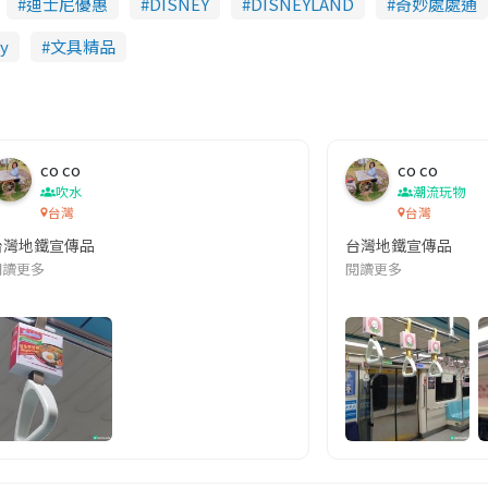
迪士尼優惠
DISNEY
DISNEYLAND
奇妙處處通
y
文具精品
co co
co co
吹水
潮流玩物
台灣
台灣
台灣地鐵宣傳品
台灣地鐵宣傳品
本改編自同名網絡漫畫,故事主軸圍繞女主角柳寶娜 —— 表面上是一間公司
閱讀更多
閱讀更多