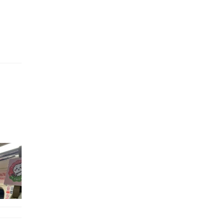
的職員,但其實暗地裡是負責處決逃過法網罪犯的阻擊手｡ 劇情從柳寶娜結束