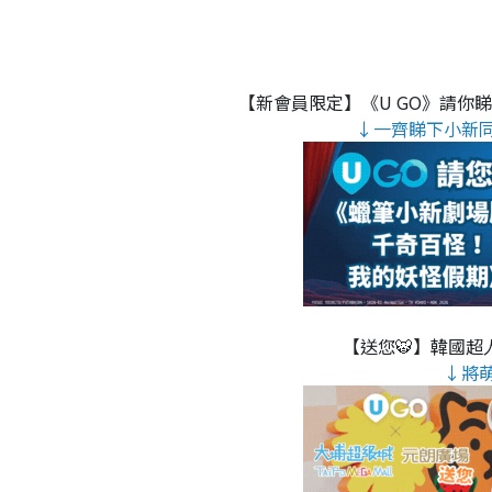
【新會員限定】《U GO》請你
↓一齊睇下小新
【送您🐯】韓國超人
↓將