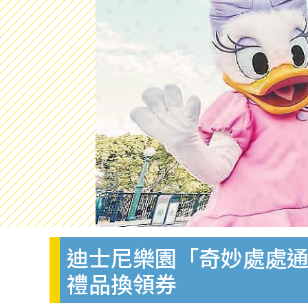
迪士尼樂園「奇妙處處通
禮品換領券