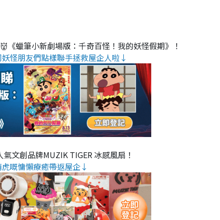
睇👹《蠟筆小新劇場版：千奇百怪！我的妖怪假期》！
同妖怪朋友們點樣聯手拯救屋企人啦↓
氣文創品牌MUZIK TIGER 冰感風扇！
萌虎嘅慵懶療癒帶返屋企↓