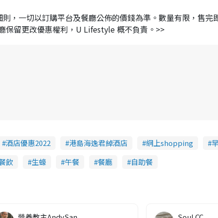
及細則，一切以訂購平台及餐廳公佈的價錢為準。數量有限，售完
改優惠權利，U Lifestyle 概不負責。>>
酒店優惠2022
港島海逸君綽酒店
網上shopping
餐飲
生蠔
午餐
餐廳
自助餐
營養教主AndySan
Soul CC