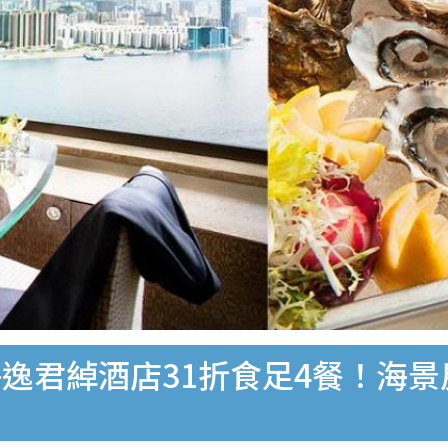
港島海逸君綽酒店31折食足4餐！