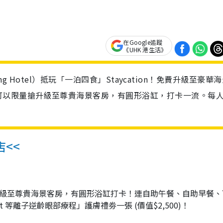
在Google追蹤
《UHK 港生活》
Kong Hotel）抵玩「一泊四食」Staycation！免費升級至豪華
可以限量搶升級至尊貴海景客房，有圓形浴缸，打卡一流。每
<<
升級至尊貴海景客房，有圓形浴缸打卡！連自助午餐、自助早餐、
 等離子逆齡眼部療程」護膚禮劵一張 (價值$2,500)！