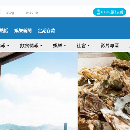
Blog
e-zone
U GO搵好去處
熱話
娛樂新聞
定期存款
情報
飲食情報
娛樂
社會
影片專區