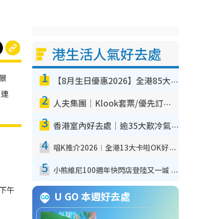
港生活人氣好去處
1
海景
【8月生日優惠2026】全港85大食買玩著數攻略 自助餐/火鍋放題同行免費＋誠品/DONKI送現金券
人連
2
人夫集團｜Klook套票/優先訂票/公開發售搶飛攻略！附票價.購票連結.場地座位表
3
香港室內好去處｜逾35大歎冷氣室內好去處推介 室內活動免費避雨無懼落雨
4
唱K推介2026︱全港13大卡啦OK好去處！最平$36起 日文K都有！(附地址+收費詳情)
5
小熊維尼100週年快閃店登陸又一城 重現百畝森林經典場景／獨家限定盲盒登場／專屬DIY香水
下午
U GO 本週好去處