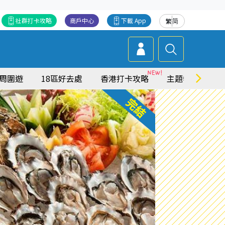
社群打卡攻略
商戶中心
下載 App
繁
简
周圍遊
18區好去處
香港打卡攻略
主題特集