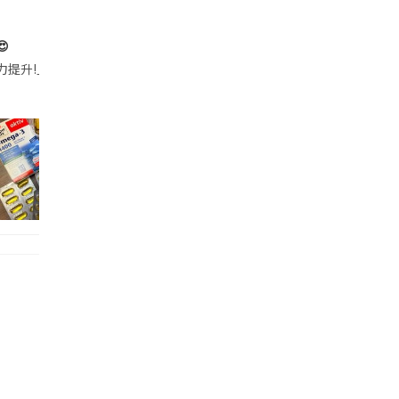

帶的行動電源機身已標示「10000mAh」，卻仍被要求當場丟棄，讓他
注力提升!｣ 長時間對住電腦､剪片寫稿,成日覺得眼睛乾澀､腦袋好似｢斷線｣｡試咗
好多鮮為人知嘅好處：減肥、消水腫、降血脂、美白養顏👇 冬瓜5大功效✨ 1️⃣ 利尿