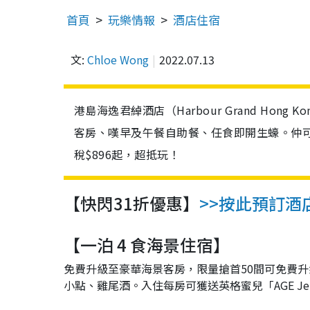
首頁
玩樂情報
酒店住宿
文:
Chloe Wong
2022.07.13
港島海逸君綽酒店（Harbour Grand Hong 
客房、嘆早及午餐自助餐、任食即開生蠔。仲
稅$896起，超抵玩！
【快閃31折優惠】
>>按此預訂酒店
【一泊 4 食海景住宿】
免費升級至豪華海景客房，限量搶首50間可免費
小點、雞尾酒。入住每房可獲送英格蜜兒「AGE Jet