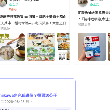
生活
生活
香港
切記檢查「1標示」🚨
呢款魚油大家食過未
#連皮帶籽都係寶 🥒 消暑＋減肥＋美白＋降血脂
近期要特別留意隨身行李中的行動電源。一名旅客日前在機場安檢時，明明攜
💊 ｢精神返晒嚟,專
天其中一種時令蔬果非冬瓜莫屬！大暑之日，點都要飲碗冬瓜湯消暑解渴！除了解暑，冬瓜仲有
閱讀更多
閱讀更多