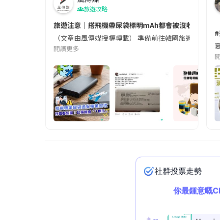
旅遊攻略
旅遊注意｜搭飛機帶尿袋標明mAh都會被沒收😱出發前
（文章由風傳媒授權轉載） 準備前往韓國旅遊的民眾，
夏
閱讀更多