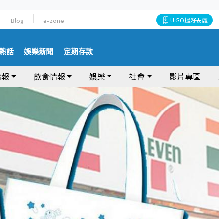
Blog
e-zone
U GO搵好去處
熱話
娛樂新聞
定期存款
情報
飲食情報
娛樂
社會
影片專區