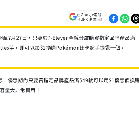
在Google追蹤
《UHK 港生活》
起至7月27日，只要於7-Eleven全線分店購買指定品牌產品滿
kittles等，即可以加$1換購Pokémon比卡超手提袋一個，
優惠，優惠期內
只要買指定品牌產品滿$49就可以用$1優惠價換
容量大非常實用！