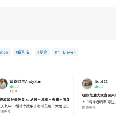
émon
便利店
零食
7－Eleven
營養教主AndySan
Soul CC
生活
生活
香港
切記檢查「1標示」🚨
呢款魚油大家食過未
#連皮帶籽都係寶 🥒 消暑＋減肥＋美白＋降血脂
近期要特別留意隨身行李中的行動電源。一名旅客日前在機場安檢時，明明攜
💊 ｢精神返晒嚟,專
天其中一種時令蔬果非冬瓜莫屬！大暑之日，點都要飲碗冬瓜湯消暑解渴！除了解暑，冬瓜仲有
閱讀更多
閱讀更多