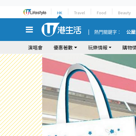
HK
Travel
Food
Beauty
熱門關鍵字：
公屋
演唱會
優惠著數
玩樂情報
購物