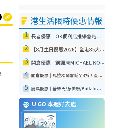
港生活限時優惠情報
1
長者優惠｜OK便利店推樂悠咭優惠！買麵包/牛奶/保健品拍卡即減
2
【8月生日優惠2026】全港85大食買玩著數攻略 自助餐/火鍋放題同行免費＋誠品/DONKI送現金券
3
開倉優惠｜銅鑼灣MICHAEL KORS開倉低至17折！直擊$500起買手袋/銀包/鞋款 必買經典Jet Set系列
4
購
開倉優惠｜馬拉松開倉低至3折！直擊$99起買adidas／New Balance／Puma鞋款 STANLEY保溫杯劈價至$119起
5
廚具優惠｜普樂氏/意美廚/Buffalo廚具低至3折！$89起買煎鍋／炒鑊／個人鍋 同場小家電激減至$99起
U GO 本週好去處