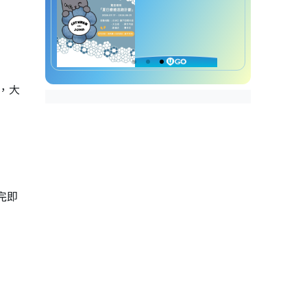
s，大
完即