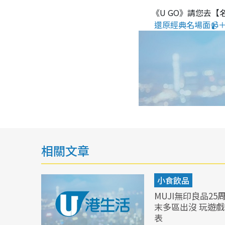
《U GO》請您去【
還原經典名場面📹＋
相關文章
小食飲品
MUJI無印良品2
末多區出沒 玩遊
表