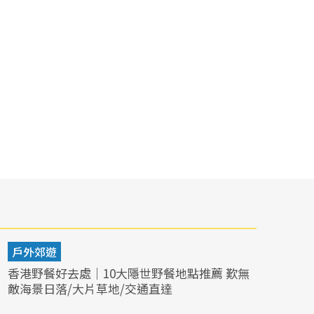
戶外郊遊
香港野餐好去處｜10大隱世野餐地點推薦 歎無
敵海景日落/大片草地/交通直達