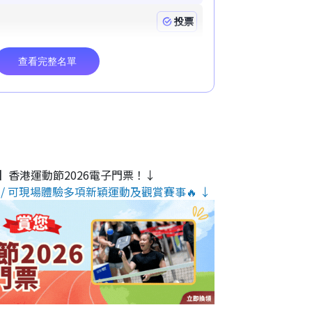
】香港運動節2026電子門票！↓
/ 可現場體驗多項新穎運動及觀賞賽事🔥 ↓