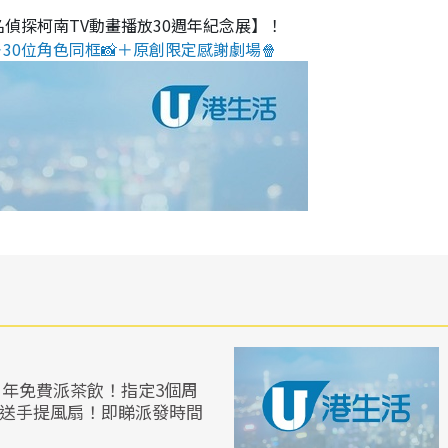
名偵探柯南TV動畫播放30週年紀念展】！
30位角色同框📸＋原創限定感謝劇場🍿
5周年免費派茶飲！指定3個周
戲送手提風扇！即睇派發時間