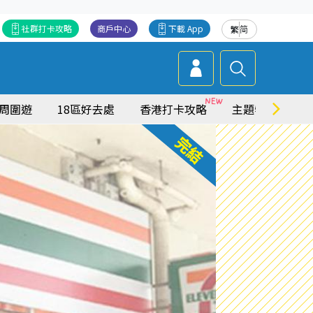
社群打卡攻略
商戶中心
下載 App
繁
简
周圍遊
18區好去處
香港打卡攻略
主題特集