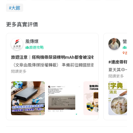
大館
更多真實評價
風傳媒
營養教
旅遊攻略
生
香港
旅遊注意｜搭飛機帶尿袋標明mAh都會被沒收😱出發前切記檢查「1
#連皮帶籽都
（文章由風傳媒授權轉載） 準備前往韓國旅遊的民眾，近期要特別留
夏天其中一種時
閱讀更多
閱讀更多