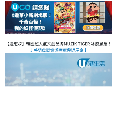
【送您🐯】韓國超人氣文創品牌MUZIK TIGER 冰感風扇！
↓將萌虎嘅慵懶療癒帶返屋企↓