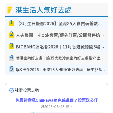
港生活人氣好去處
1
【8月生日優惠2026】全港85大食買玩著數攻略 自助餐/火鍋放題同行免費＋誠品/DONKI送現金券
2
人夫集團｜Klook套票/優先訂票/公開發售搶飛攻略！附票價.購票連結.場地座位表
3
BIGBANG演唱會2026｜11月香港啟德開3場！實名制VIP申請、優先購票攻略
4
香港室內好去處｜逾35大歎冷氣室內好去處推介 室內活動免費避雨無懼落雨
5
唱K推介2026︱全港13大卡啦OK好去處！最平$36起 日文K都有！(附地址+收費詳情)