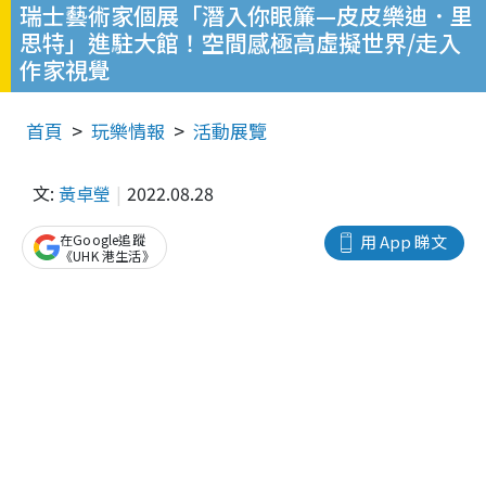
瑞士藝術家個展「潛入你眼簾—皮皮樂迪．里
思特」進駐大館！空間感極高虛擬世界/走入
作家視覺
首頁
玩樂情報
活動展覽
文:
黃卓瑩
2022.08.28
在Google追蹤
用 App 睇文
《UHK 港生活》