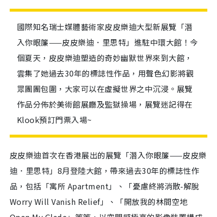
國際知名瑞士媒體藝術家皮皮樂迪大型新展覽「潛
入你眼簾——皮皮樂迪．里思特」進駐中環大館！今
個夏天，皮皮樂迪塑造的奇妙幽默世界來到大館，
雲集了她過去30年的標誌性作品，用聲色幻影將觀
眾團團包圍，大家可以在虛擬世界之中沉浸。展覽
作品分佈於美術館展廳及監獄操場，展覽迷記得在
Klook預訂門票入場~
皮皮樂迪首次在香港展出的展覽「潛入你眼簾——皮皮樂
迪．里思特」8月登陸大館，帶來過去30年的標誌性作
品，包括「寓所 Apartment」、「憂慮終將消散-解脫
Worry Will Vanish Relief」、「開放我的林間空地