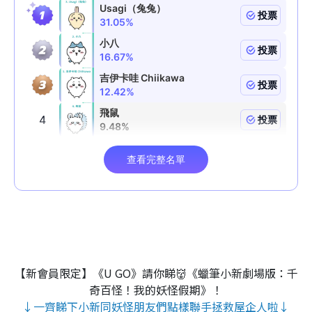
【新會員限定】《U GO》請你睇👹《蠟筆小新劇場版：千
奇百怪！我的妖怪假期》！
↓一齊睇下小新同妖怪朋友們點樣聯手拯救屋企人啦↓