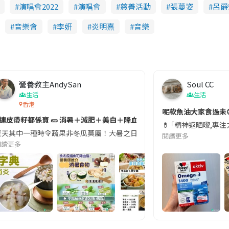
演唱會2022
演唱會
慈善活動
張蔓姿
呂爵
音樂會
李妍
炎明熹
音樂
營養教主AndySan
Soul CC
生活
生活
香港
切記檢查「1標示」🚨
呢款魚油大家食過未
#連皮帶籽都係寶 🥒 消暑＋減肥＋美白＋降血脂
近期要特別留意隨身行李中的行動電源。一名旅客日前在機場安檢時，明明攜
💊 ｢精神返晒嚟,專
天其中一種時令蔬果非冬瓜莫屬！大暑之日，點都要飲碗冬瓜湯消暑解渴！除了解暑，冬瓜仲有
閱讀更多
閱讀更多