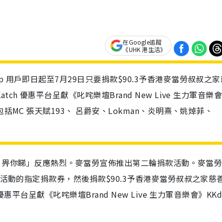
在Google追蹤
《UHK 港生活》
 用戶即日起至7月29日只要捐款$90.3予香港麥當勞叔叔之家
h 優惠平台呈獻《叱咤樂壇Brand New Live 生力軍音樂
括MC 張天賦193、 呂爵安、Lokman、炎明熹、姚焯菲、
OW 畀你睇」反應熱烈。麥當勞宣佈推出第二輪捐款活動。麥當勞 
關活動的指定捐款券，然後捐款$90.3予香港麥當勞叔叔之家慈
平台呈獻《叱咤樂壇Brand New Live 生力軍音樂會》KKda