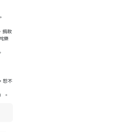
。
券，捐款
叱咤樂
。
細則，恕不
外）。