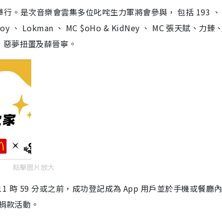
覽館舉行。是次音樂會雲集多位叱咤生力軍將會參與， 包括 193 、
Fatboy 、 Lokman 、 MC $oHo & KidNey 、 MC 張天賦、力臻
、惡夢扭蛋及薛晉寧。
點擊圖片放大
日晚上 11 時 59 分或之前，成功登記成為 App 用戶並於手機或餐廳
加捐款活動。