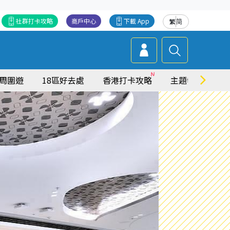
社群打卡攻略
商戶中心
下載 App
繁
简
周圍遊
18區好去處
香港打卡攻略
主題特集