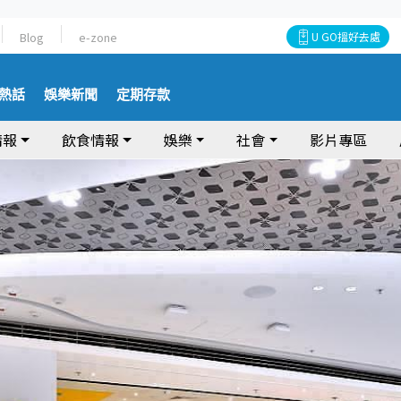
Blog
e-zone
U GO搵好去處
熱話
娛樂新聞
定期存款
情報
飲食情報
娛樂
社會
影片專區