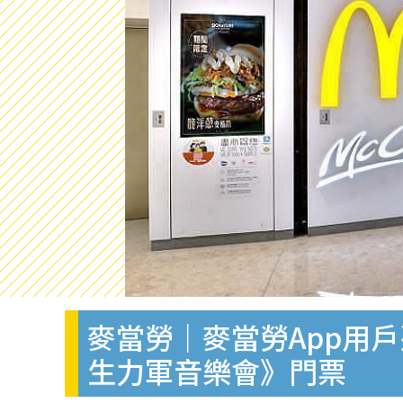
麥當勞｜麥當勞App用戶憑
生力軍音樂會》門票