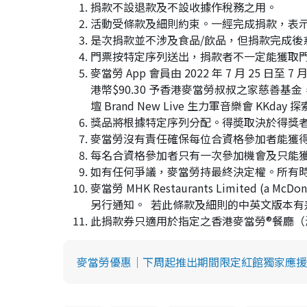
i
捐款不設退款及不設收據作稅務之用。
活動受條款及細則約束。一經完成捐款，表
d
是次捐款並不涉及食品/飲品，但捐款完成後
門票按特定序列送出，捐款者不一定能獲取
e
麥當勞 App 會員由 2022 年 7 月 25 日至
港幣$90.30 予香港麥當勞叔叔之家慈善基金，有
o
壇 Brand New Live 生力軍音樂會 KKd
獎品將根據特定序列分配。得奬取決於得獎者
麥當勞沒有責任確保每位合資格參加者能獲
每名合資格參加者只有一次參加機會及只能
如有任何爭議，麥當勞持最終決定權。所有
麥當勞 MHK Restaurants Limited (a M
另行通知。 若此條款及細則的中英文版本有
此捐款券只適用於指定之香港麥當勞®️餐廳
麥當勞優惠｜下周起推出期間限定紅館獨家應援