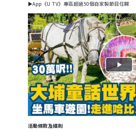
►App《U TV》專區超過50個自家製節目任睇
P
l
a
y
V
活動條款及細則