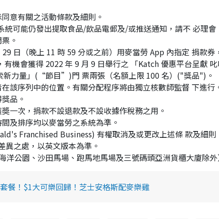
示同意有關之活動條款及細則。
系統可能仍發出提取食品/飲品電郵及/或推送通知，請不 必理會
門票。
 7 月 29 日（晚上 11 時 59 分或之前）用麥當勞 App 內指定 捐款
機會獲得 2022 年 9 月 9 日舉行之 「Katch 優惠平台呈獻 
ay 探索新力量」(“節目”)門 票兩張（名額上限 100 名）("獎品")。
在該序列中的位置。有關分配程序將由獨立核數師監督 下進行
得獎品。
獲奬一次，捐款不設退款及不設收據作稅務之用。
時間及排序均以麥當勞之系統為準。
cDonald's Franchised Business) 有權取消及或更改上述條 款及
差異之處，以英文版本為準。
（海洋公園、沙田馬場、跑馬地馬場及三號碼頭亞洲貨櫃大廈除
套餐！$1大可樂回歸！芝士安格斯配麥樂雞