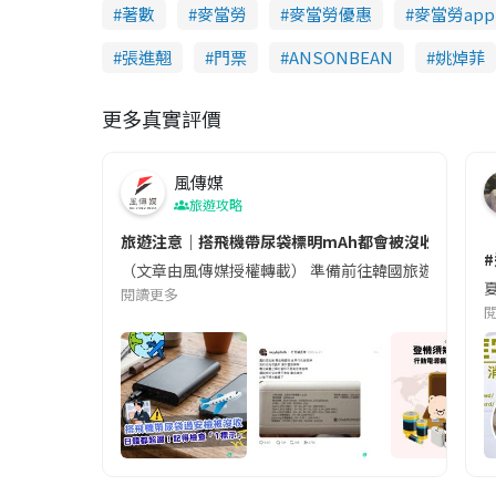
著數
麥當勞
麥當勞優惠
麥當勞app
張進翹
門票
ANSONBEAN
姚焯菲
更多真實評價
風傳媒
旅遊攻略
旅遊注意｜搭飛機帶尿袋標明mAh都會被沒收😱出發前
（文章由風傳媒授權轉載） 準備前往韓國旅遊的民眾，
夏
閱讀更多