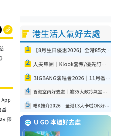
港生活人氣好去處
1
慈
【8月生日優惠2026】全港85大食買玩著數攻略 自助餐/火鍋放題同行免費＋誠品/DONKI送現金券
會》
2
人夫集團｜Klook套票/優先訂票/公開發售搶飛攻略！附票價.購票連結.場地座位表
3
BIGBANG演唱會2026｜11月香港啟德開3場！實名制VIP申請、優先購票攻略
4
香港室內好去處｜逾35大歎冷氣室內好去處推介 室內活動免費避雨無懼落雨
App
5
唱K推介2026︱全港13大卡啦OK好去處！最平$36起 日文K都有！(附地址+收費詳情)
善基
y 探
U GO 本週好去處