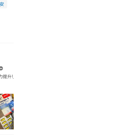
安

帶的行動電源機身已標示「10000mAh」，卻仍被要求當場丟棄，讓他
注力提升!｣ 長時間對住電腦､剪片寫稿,成日覺得眼睛乾澀､腦袋好似｢斷線｣｡試咗
好多鮮為人知嘅好處：減肥、消水腫、降血脂、美白養顏👇 冬瓜5大功效✨ 1️⃣ 利尿