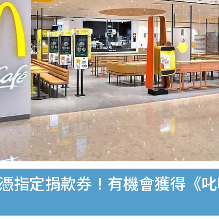
指定捐款券！有機會獲得《叱咤樂壇B