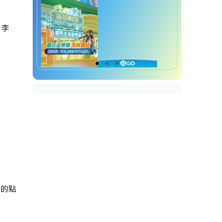
、李
內的點