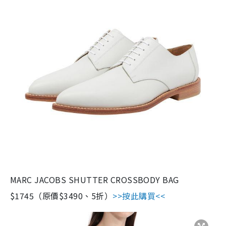
MARC JACOBS SHUTTER CROSSBODY BAG
$1745（原價$3490、5折）
>>按此購買<<