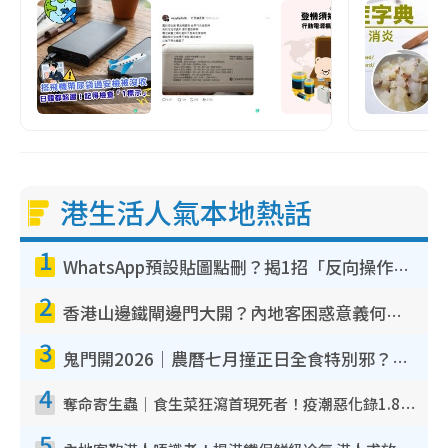
港生活人氣本地熱話
1
WhatsApp預設貼圖點刪？揭1招「反向操作」還原簡潔介面 附3步實測教學
2
香港山邊鐵閘邊門大開？內地客困惑意義何在！網民神回覆：呢種叫法理性防禦
3
鬼門開2026｜農曆七月撞正日全食特別邪？專家警告切忌做一事！揭4大禁忌+2招保平安
4
奪命寄生蟲｜食生菜狂瀉首現死者！疫潮惡化錄1.8萬宗病例 揭洗菜3大謬誤
5