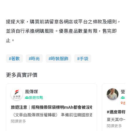
提提大家，購買前請留意各網店或平台之條款及細則，
並須自行承擔網購風險。優惠產品數量有限，售完即
止。
著數
時尚
時裝服飾
手袋
更多真實評價
風傳媒
營養教
旅遊攻略
生
香港
旅遊注意｜搭飛機帶尿袋標明mAh都會被沒收😱出發前切記檢查「1
#連皮帶籽都
（文章由風傳媒授權轉載） 準備前往韓國旅遊的民眾，近期要特別留
夏天其中一種時
閱讀更多
閱讀更多