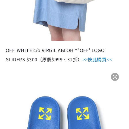
OFF-WHITE c/o VIRGIL ABLOH™ 'OFF' LOGO
SLIDERS $300（原價$999、31折）
>>按此購買<<