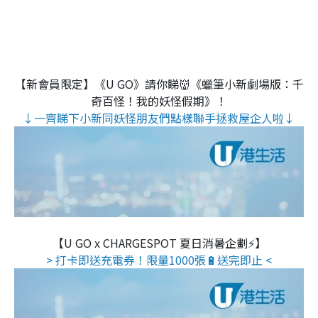
【新會員限定】《U GO》請你睇👹《蠟筆小新劇場版：千
奇百怪！我的妖怪假期》！
↓一齊睇下小新同妖怪朋友們點樣聯手拯救屋企人啦↓
【U GO x CHARGESPOT 夏日消暑企劃⚡】
> 打卡即送充電券！限量1000張🔋送完即止 <