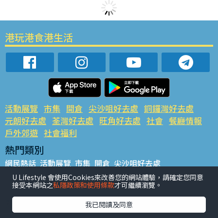
港玩港食港生活
活動展覽
市集
開倉
尖沙咀好去處
銅鑼灣好去處
元朗好去處
荃灣好去處
旺角好去處
社會
餐廳情報
戶外郊遊
社會福利
熱門類別
網民熱話
活動展覽
市集
開倉
尖沙咀好去處
銅鑼灣好去處
元朗好去處
荃灣好去處
旺角好去處
社會
U Lifestyle 會使用Cookies來改善您的網站體驗，請確定您同意
接受本網站之
私隱政策和使用條款
才可繼續瀏覽。
餐廳情報
戶外郊遊
熱門標籤
我已閱讀及同意
#UGO搵好去處
#人氣活動推介
#美食社群熱話