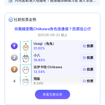
內地客歎港人唔識老！揭港鐵保鮮級冷氣 港人求放過：咪投訴