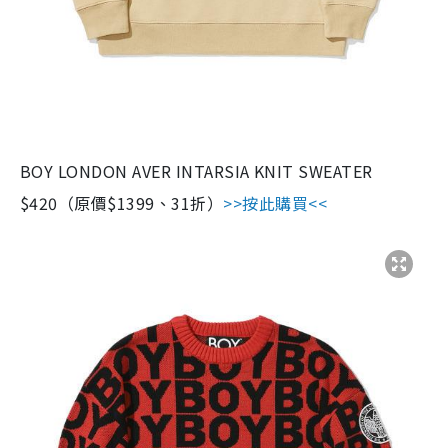
BOY LONDON AVER INTARSIA KNIT SWEATER
$420（原價$1399、31折）
>>按此購買<<