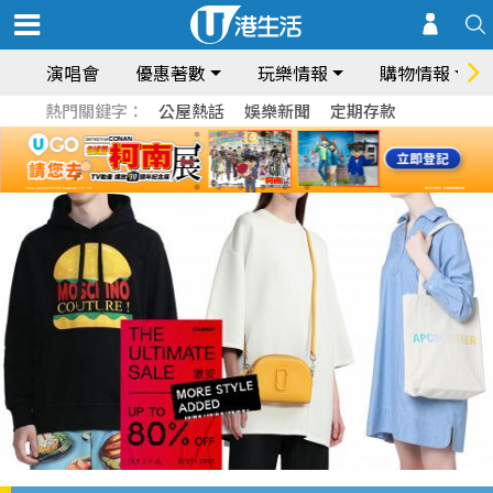
演唱會
優惠著數
玩樂情報
購物情報
熱門關鍵字：
公屋熱話
娛樂新聞
定期存款