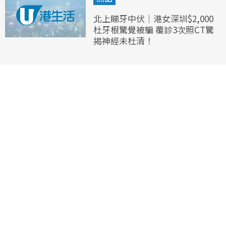
北上睇牙中伏｜港女深圳$2,000
杜牙根驚覺被騙 覆診3次照CT驚
揭神經未杜清！