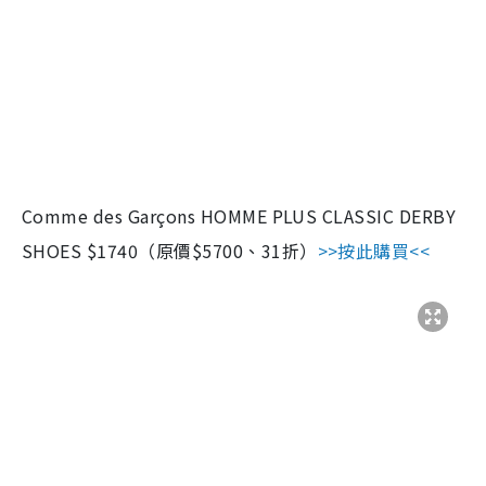
Comme des Garçons HOMME PLUS CLASSIC DERBY
SHOES $1740（原價$5700、31折）
>>按此購買<<