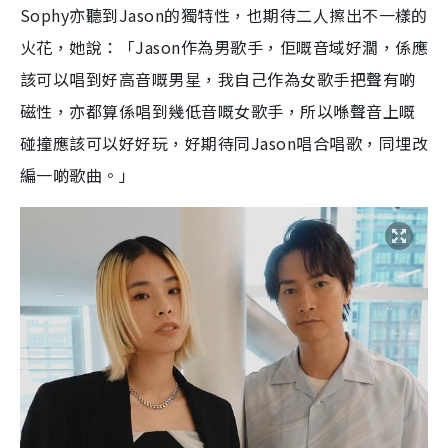
Sophy
亦聽到
Jason
的獨特性，也期待二人擦出不一樣的
火花，她說：「
Jason
作為男歌手，佢嘅音域好濶，係應
該可以唱到好高音嘅男星，我自己作為女歌手把聲有啲
磁性，亦都算係唱到幾低音嘅女歌手，所以喺聲音上嘅
碰撞應該可以好好玩，好期待同
Jason
唱合唱歌，同埋改
編一啲歌曲。」