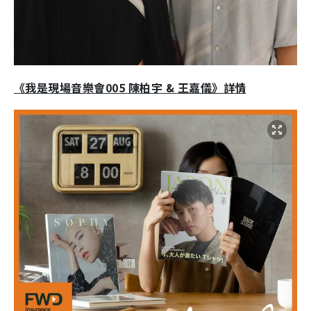
《我是現場音樂會
005
陳柏宇
&
王嘉儀》詳情