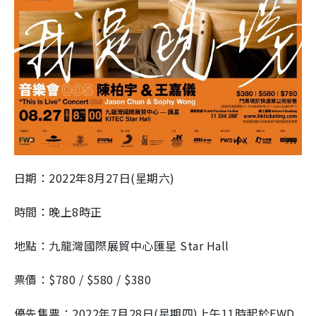
日期：
2022
年
8
月
27
日
(
星期六
)
時間：晚上
8
時正
地點：九龍灣國際展貿中心匯星
Star Hall
票價：
$780 / $580 / $380
優先售票：
2022
年
7
月
28
日
(
星期四
)
上午
11
時起於
FWD