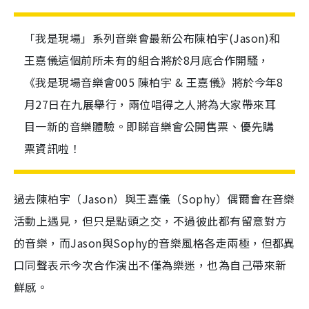
「我是現場」系列音樂會最新公布陳柏宇(Jason)和
王嘉儀這個前所未有的組合將於8月底合作開騷，
《我是現場音樂會005 陳柏宇 & 王嘉儀》將於今年8
月27日在九展舉行，兩位唱得之人將為大家帶來耳
目一新的音樂體驗。即睇音樂會公開售票、優先購
票資訊啦！
過去陳柏宇（
Jason
）與王嘉儀（
Sophy
）偶爾會在音樂
活動上遇見，但只是點頭之交，不過彼此都有留意對方
的音樂，而
Jason
與
Sophy
的音樂風格各走兩極，但都異
口同聲表示今次合作演出不僅為樂迷，也為自己帶來新
鮮感。