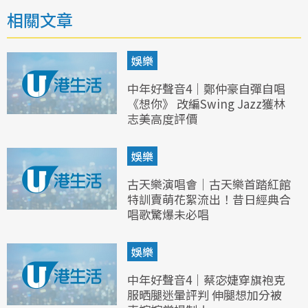
相關文章
娛樂
中年好聲音4｜鄭仲豪自彈自唱
《想你》 改編Swing Jazz獲林
志美高度評價
娛樂
古天樂演唱會｜古天樂首踏紅館
特訓賣萌花絮流出！昔日經典合
唱歌驚爆未必唱
娛樂
中年好聲音4｜蔡宓婕穿旗袍克
服晒腿迷暈評判 伸腿想加分被