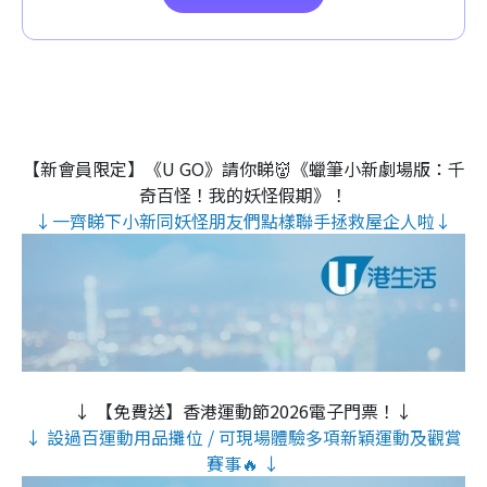
【新會員限定】《U GO》請你睇👹《蠟筆小新劇場版：千
奇百怪！我的妖怪假期》！
↓一齊睇下小新同妖怪朋友們點樣聯手拯救屋企人啦↓
↓ 【免費送】香港運動節2026電子門票！↓
↓ 設過百運動用品攤位 / 可現場體驗多項新穎運動及觀賞
賽事🔥 ↓