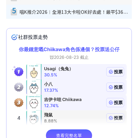
5
唱K推介2026︱全港13大卡啦OK好去處！最平$36起 日文K都有！(附地址+收費詳情)