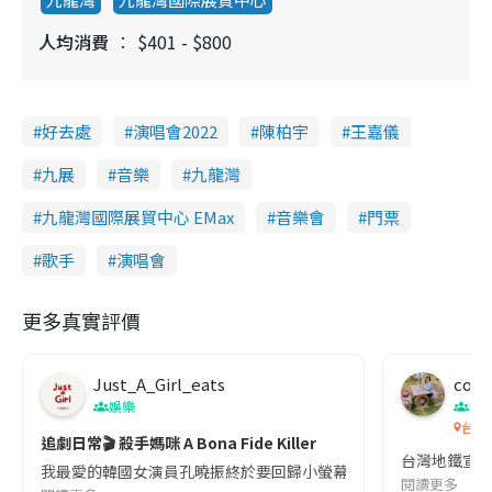
人均消費
$401 - $800
好去處
演唱會2022
陳柏宇
王嘉儀
九展
音樂
九龍灣
九龍灣國際展貿中心 EMax
音樂會
門票
歌手
演唱會
更多真實評價
Just_A_Girl_eats
co c
娛樂
吹
台灣
追劇日常🎬 殺手媽咪 A Bona Fide Killer
台灣地鐵宣
我最愛的韓國女演員孔曉振終於要回歸小螢幕啦!這次的劇本改編自同名
閱讀更多