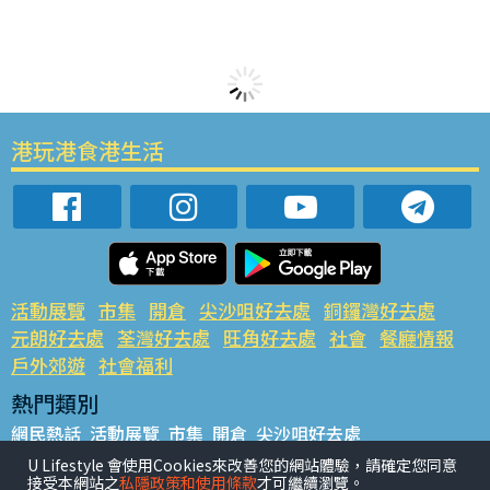
港玩港食港生活
活動展覽
市集
開倉
尖沙咀好去處
銅鑼灣好去處
元朗好去處
荃灣好去處
旺角好去處
社會
餐廳情報
戶外郊遊
社會福利
熱門類別
網民熱話
活動展覽
市集
開倉
尖沙咀好去處
銅鑼灣好去處
元朗好去處
荃灣好去處
旺角好去處
社會
U Lifestyle 會使用Cookies來改善您的網站體驗，請確定您同意
接受本網站之
私隱政策和使用條款
才可繼續瀏覽。
餐廳情報
戶外郊遊