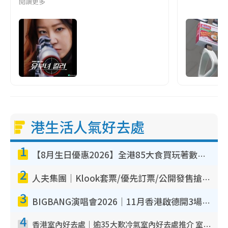
閱讀更多
港生活人氣好去處
1
【8月生日優惠2026】全港85大食買玩著數攻略 自助餐/火鍋放題同行免費＋誠品/DONKI送現金券
2
人夫集團｜Klook套票/優先訂票/公開發售搶飛攻略！附票價.購票連結.場地座位表
3
BIGBANG演唱會2026｜11月香港啟德開3場！實名制VIP申請、優先購票攻略
4
香港室內好去處｜逾35大歎冷氣室內好去處推介 室內活動免費避雨無懼落雨