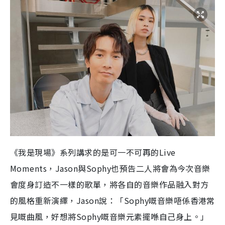
《我是現場》系列講求的是可一不可再的
Live
Moments
，
Jason
與
Sophy
也預告二人將會為今次音樂
會度身訂造不一樣的歌單，將各自的音樂作品融入對方
的風格重新演繹，
Jason
說：「
Sophy
嘅音樂唔係香港常
見嘅曲風，好想將
Sophy
嘅音樂元素擺喺自己身上。」