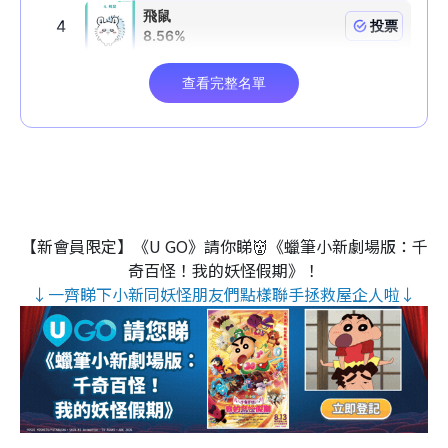
【新會員限定】《U GO》請你睇👹《蠟筆小新劇場版：千
奇百怪！我的妖怪假期》！
↓一齊睇下小新同妖怪朋友們點樣聯手拯救屋企人啦↓