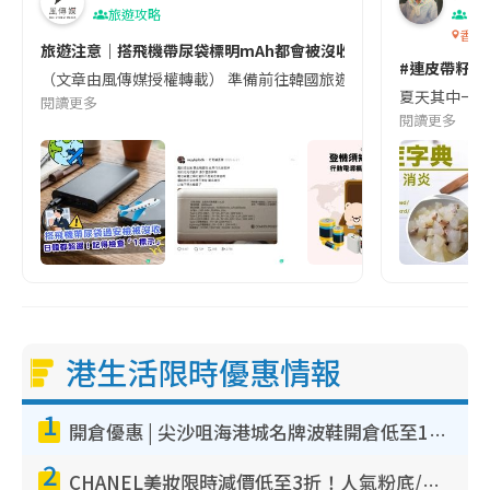
旅遊攻略
生
香港
旅遊注意｜搭飛機帶尿袋標明mAh都會被沒收😱出發前切記檢查「1
#連皮帶籽都
（文章由風傳媒授權轉載） 準備前往韓國旅遊的民眾，近期要特別留
夏天其中一種時
閱讀更多
閱讀更多
港生活限時優惠情報
1
開倉優惠 | 尖沙咀海港城名牌波鞋開倉低至1折！On鞋$899起／Joy&Peace鞋履$98起
2
CHANEL美妝限時減價低至3折！人氣粉底/唇膏/精華液低至$275！COCO香水都有平