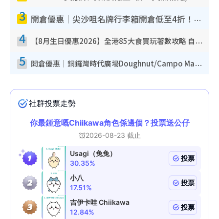
3
開倉優惠｜尖沙咀名牌行李箱開倉低至4折！一連5日 American Tourister/ace./Hallmark $200起！
4
【8月生日優惠2026】全港85大食買玩著數攻略 自助餐/火鍋放題同行免費＋誠品/DONKI送現金券
5
開倉優惠｜銅鑼灣時代廣場Doughnut/Campo Marzio開倉低至1折！背囊、書包、手袋劈價$200起