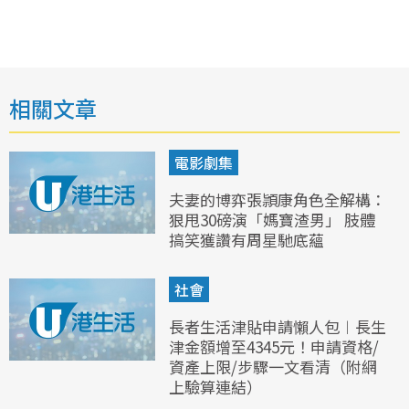
相關文章
電影劇集
夫妻的博弈張頴康角色全解構：
狠甩30磅演「媽寶渣男」 肢體
搞笑獲讚有周星馳底蘊
社會
長者生活津貼申請懶人包︱長生
津金額增至4345元！申請資格/
資產上限/步驟一文看清（附網
上驗算連結）