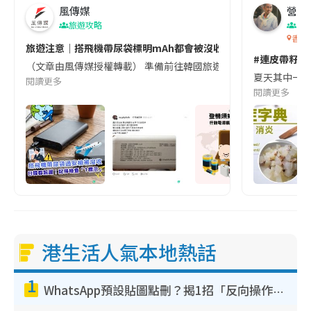
風傳媒
營養教
旅遊攻略
生
香港
旅遊注意｜搭飛機帶尿袋標明mAh都會被沒收😱出發前切記檢查「1
#連皮帶籽都
（文章由風傳媒授權轉載） 準備前往韓國旅遊的民眾，近期要特別留
夏天其中一種時
閱讀更多
閱讀更多
港生活人氣本地熱話
1
WhatsApp預設貼圖點刪？揭1招「反向操作」還原簡潔介面 附3步實測教學