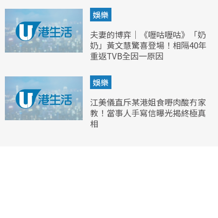
娛樂
夫妻的博弈｜《嚦咕嚦咕》「奶
奶」黃文慧驚喜登場！相隔40年
重返TVB全因一原因
娛樂
江美儀直斥某港姐食嘢肉酸冇家
教！當事人手寫信曝光揭終極真
相