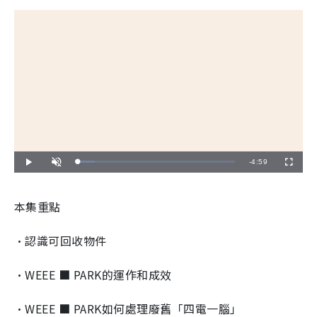
R
-
4:59
L
P
U
F
o
l
n
u
a
a
m
l
e
d
y
u
l
e
t
s
d
e
c
本集重點
m
:
r
1
e
0
e
a
.
n
8
•認識可回收物件
4
i
%
n
•WEEE ■ PARK的運作和成效
i
•WEEE ■ PARK如何處理廢舊「四電一腦」
n