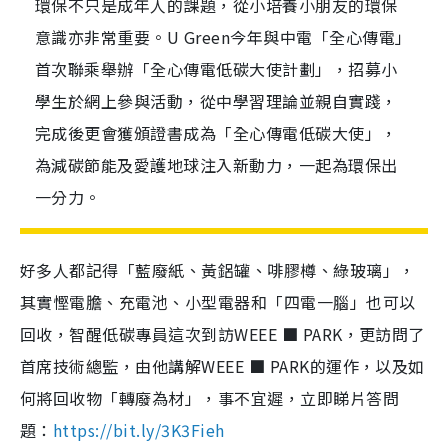
環保不只是成年人的課題，從小培養小朋友的環保
意識亦非常重要。U Green今年與中電「全心傳電」
首次聯乘舉辦「全心傳電低碳大使計劃」，招募小
學生於網上參與活動，從中學習理論並親自實踐，
完成後更會獲頒證書成為「全心傳電低碳大使」，
為減碳節能及愛護地球注入新動力，一起為環保出
一分力。
好多人都記得「藍廢紙、黃鋁罐、啡膠樽、綠玻璃」，
其實慳電膽、充電池、小型電器和「四電一腦」也可以
回收，智醒低碳專員這次到訪WEEE ■ PARK，更訪問了
首席技術總監，由他講解WEEE ■ PARK的運作，以及如
何將回收物「轉廢為材」，事不宜遲，立即睇片答問
題：
https://bit.ly/3K3Fieh