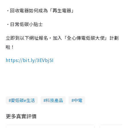
g
•回收電器如何成為「再生電器」
T
•日常低碳小貼士
i
m
立即到以下網址報名，加入「全心傳電低碳大使」計劃
e
啦！
https://bit.ly/3EVbj5I
愛低碳e生活
科技產品
中電
更多真實評價