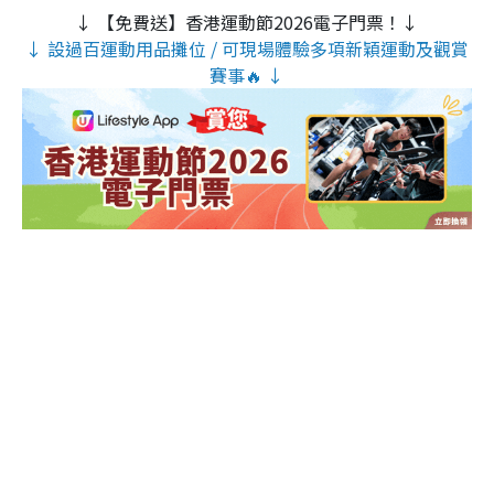
↓ 【免費送】香港運動節2026電子門票！↓
↓ 設過百運動用品攤位 / 可現場體驗多項新穎運動及觀賞
賽事🔥 ↓