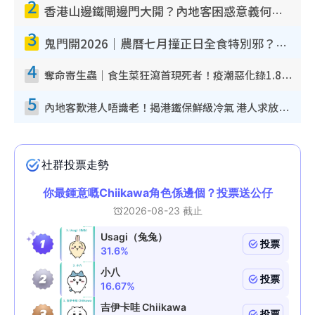
2
香港山邊鐵閘邊門大開？內地客困惑意義何在！網民神回覆：呢種叫法理性防禦
3
鬼門開2026｜農曆七月撞正日全食特別邪？專家警告切忌做一事！揭4大禁忌+2招保平安
4
奪命寄生蟲｜食生菜狂瀉首現死者！疫潮惡化錄1.8萬宗病例 揭洗菜3大謬誤
5
內地客歎港人唔識老！揭港鐵保鮮級冷氣 港人求放過：咪投訴