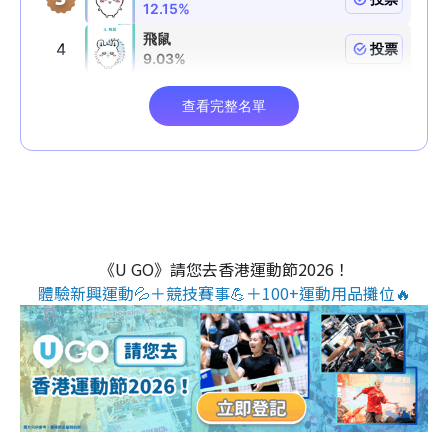
《U GO》請您去香港運動節2026！
體驗新興運動💦＋競技賽事💪＋100+運動用品攤位🔥