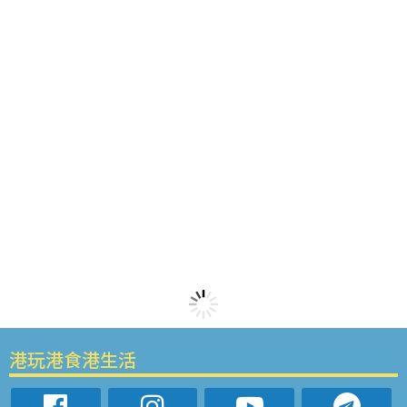
港玩港食港生活