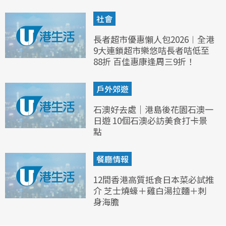
社會
長者超市優惠懶人包2026︱全港
9大連鎖超市樂悠咭長者咭低至
88折 百佳惠康逢周三9折！
戶外郊遊
石澳好去處｜港島後花園石澳一
日遊 10個石澳必訪美食打卡景
點
餐廳情報
12間香港高質抵食日本菜必試推
介 芝士燒蠔＋雞白湯拉麵＋刺
身海膽