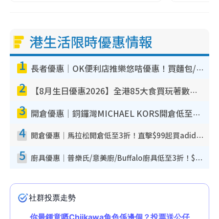
港生活限時優惠情報
1
長者優惠｜OK便利店推樂悠咭優惠！買麵包/牛奶/保健品拍卡即減
2
【8月生日優惠2026】全港85大食買玩著數攻略 自助餐/火鍋放題同行免費＋誠品/DONKI送現金券
3
開倉優惠｜銅鑼灣MICHAEL KORS開倉低至17折！直擊$500起買手袋/銀包/鞋款 必買經典Jet Set系列
4
開倉優惠｜馬拉松開倉低至3折！直擊$99起買adidas／New Balance／Puma鞋款 STANLEY保溫杯劈價至$119起
5
廚具優惠｜普樂氏/意美廚/Buffalo廚具低至3折！$89起買煎鍋／炒鑊／個人鍋 同場小家電激減至$99起