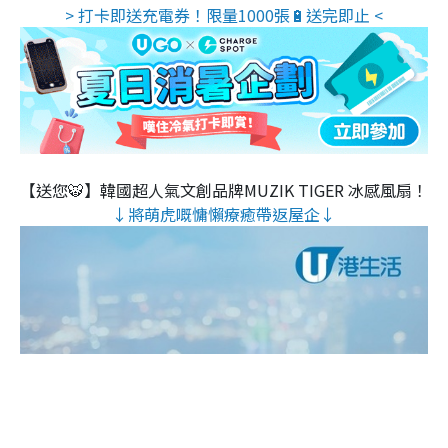
> 打卡即送充電券！限量1000張🔋送完即止 <
【送您🐯】韓國超人氣文創品牌MUZIK TIGER 冰感風扇！
↓將萌虎嘅慵懶療癒帶返屋企↓