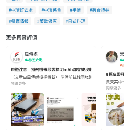
中環好去處
中環美食
半價
美食禮券
餐廳情報
著數優惠
日式料理
更多真實評價
風傳媒
營養教
旅遊攻略
生
香港
旅遊注意｜搭飛機帶尿袋標明mAh都會被沒收😱出發前切記檢查「1
#連皮帶籽都
（文章由風傳媒授權轉載） 準備前往韓國旅遊的民眾，近期要特別留
夏天其中一種時
閱讀更多
閱讀更多