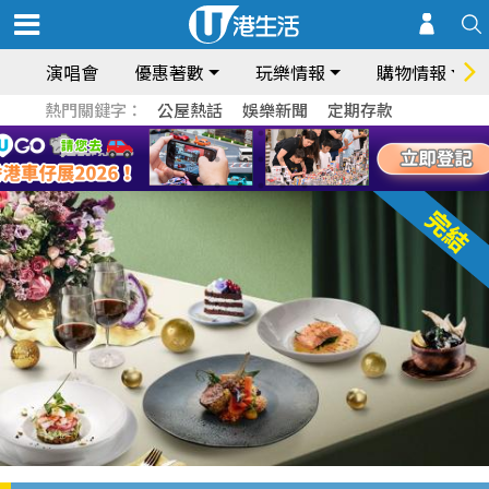
演唱會
優惠著數
玩樂情報
購物情報
熱門關鍵字：
公屋熱話
娛樂新聞
定期存款