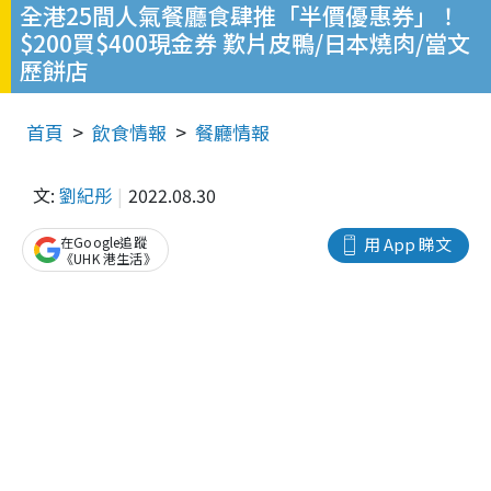
全港25間人氣餐廳食肆推「半價優惠券」！
$200買$400現金券 歎片皮鴨/日本燒肉/當文
歷餅店
首頁
飲食情報
餐廳情報
文:
劉紀彤
2022.08.30
在Google追蹤
用 App 睇文
《UHK 港生活》