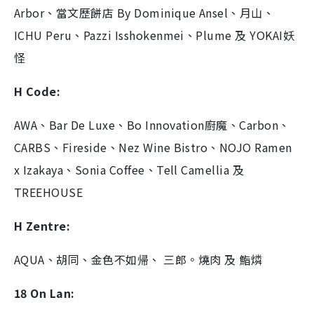
Arbor、當文歷餅店 By Dominique Ansel、月山、
ICHU Peru、Pazzi Isshokenmei、Plume 及 YOKAI妖
怪
H Code:
AWA、Bar De Luxe、Bo Innovation廚魔、Carbon、
CARBS、Fireside、Nez Wine Bistro、NOJO Ramen
x Izakaya、Sonia Coffee、Tell Camellia 及
TREEHOUSE
H Zentre:
AQUA、胡同、金色不如帰、 三郎。燒肉 及 鮨燐
18 On Lan: