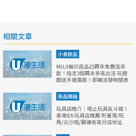
相關文章
小食飲品
MUJI無印良品25周年免費派茶
飲！指定3個周末多區出沒 玩遊
戲送手提風扇！即睇派發時間表
新品開箱
玩具店推介｜唔止玩具反斗城！
香港8大玩具店推薦 附荃灣/旺
角/尖沙咀/觀塘各區分店地址