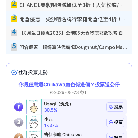
2
CHANEL美妝限時減價低至3折！人氣粉底/唇膏/精華液低至$275！COCO香水都有平
3
開倉優惠｜尖沙咀名牌行李箱開倉低至4折！一連5日 American Tourister/ace./Hallmark $200起！
4
【8月生日優惠2026】全港85大食買玩著數攻略 自助餐/火鍋放題同行免費＋誠品/DONKI送現金券
5
開倉優惠｜銅鑼灣時代廣場Doughnut/Campo Marzio開倉低至1折！背囊、書包、手袋劈價$200起