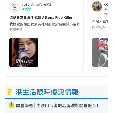
Just_A_Girl_eats
co c
娛樂
吹
台灣
追劇日常🎬 殺手媽咪 A Bona Fide Killer
台灣地鐵宣
我最愛的韓國女演員孔曉振終於要回歸小螢幕啦!這次的劇本改編自同名
閱讀更多
閱讀更多
港生活限時優惠情報
1
開倉優惠 | 尖沙咀海港城名牌波鞋開倉低至1折！On鞋$899起／Joy&Peace鞋履$98起