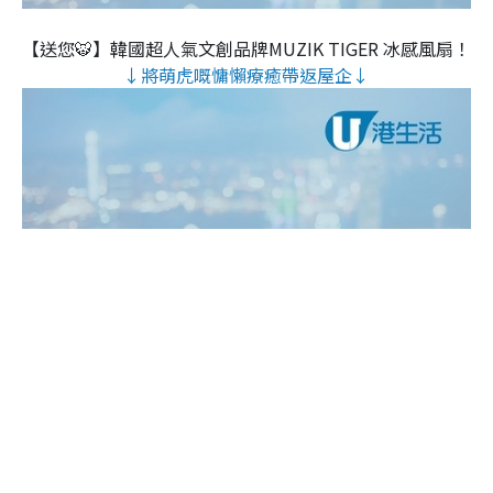
【送您🐯】韓國超人氣文創品牌MUZIK TIGER 冰感風扇！
↓將萌虎嘅慵懶療癒帶返屋企↓