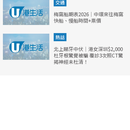
交通
梅窩船期表2026｜中環來往梅窩
快船、慢船時間+票價
熱話
北上睇牙中伏｜港女深圳$2,000
杜牙根驚覺被騙 覆診3次照CT驚
揭神經未杜清！