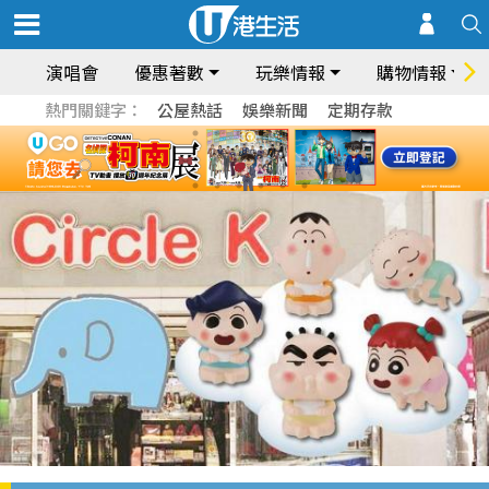
演唱會
優惠著數
玩樂情報
購物情報
熱門關鍵字：
公屋熱話
娛樂新聞
定期存款