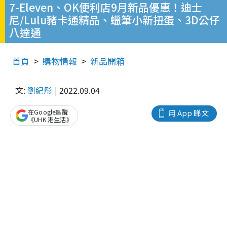
7-Eleven、OK便利店9月新品優惠！迪士
尼/Lulu豬卡通精品、蠟筆小新扭蛋、3D公仔
八達通
首頁
購物情報
新品開箱
文:
劉紀彤
2022.09.04
在Google追蹤
用 App 睇文
《UHK 港生活》