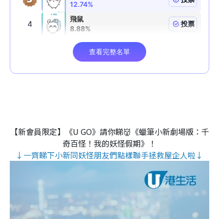
【新會員限定】《U GO》請你睇👹《蠟筆小新劇場版：千
奇百怪！我的妖怪假期》！
↓一齊睇下小新同妖怪朋友們點樣聯手拯救屋企人啦↓