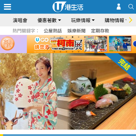
演唱會
優惠著數
玩樂情報
購物情報
熱門關鍵字：
公屋熱話
娛樂新聞
定期存款