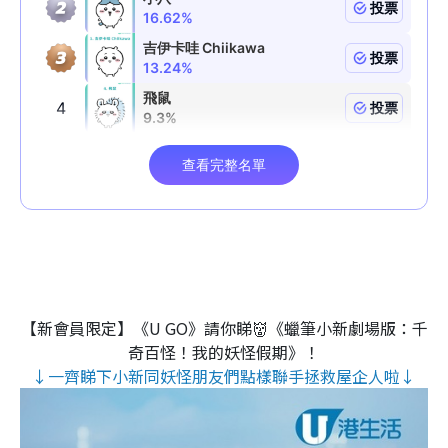
【新會員限定】《U GO》請你睇👹《蠟筆小新劇場版：千
奇百怪！我的妖怪假期》！
↓一齊睇下小新同妖怪朋友們點樣聯手拯救屋企人啦↓