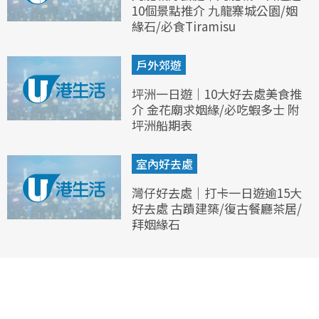
10個景點推介 九龍寨城公園/姻
緣石/必食Tiramisu
戶外郊遊
坪洲一日遊｜10大好去處美食推
介 金花廟求姻緣/必吃蝦多士 附
坪洲船期表
室內好去處
灣仔好去處｜打卡一日遊逾15大
好去處 古蹟建築/復古餐廳茶居/
拜姻緣石