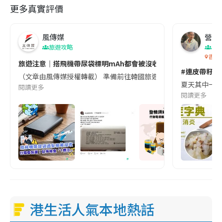
更多真實評價
風傳媒
營養教
旅遊攻略
生
香港
旅遊注意｜搭飛機帶尿袋標明mAh都會被沒收😱出發前切記檢查「1
#連皮帶籽都
（文章由風傳媒授權轉載） 準備前往韓國旅遊的民眾，近期要特別留
夏天其中一種時
閱讀更多
閱讀更多
港生活人氣本地熱話