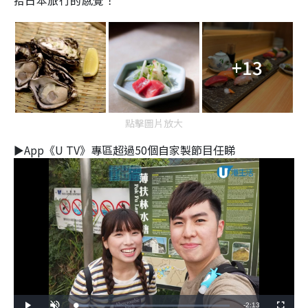
拾日本旅行的感覺！
+13
點擊圖片放大
►App《U TV》專區超過50個自家製節目任睇
Remaining
-
2:13
Loaded
: