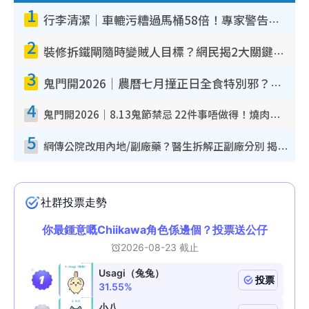
1
行李清潔｜車轆污糟過馬桶58倍！專家警告忌用酒精抹 教1招免污手除菌
2
裝修拆鐵閘隨時變賊人目標？網民揭2大關鍵用途：裝新式等於白裝？附新舊鐵閘分別
3
鬼門開2026｜農曆七月撞正日全食特別邪？專家警告切忌做一事！揭4大禁忌+2招保平安
4
鬼門開2026｜8.13鬼節禁忌 22件事唔做得！燒肉、刺身要少食？半夜勿吹口哨/打呢個電話
5
網傳公院改用內地/副廠藥？醫生拆解正副廠分別 揭4類人換藥隨時出事