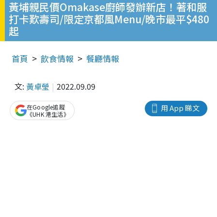
黃埔親民價Omakase廚師發辦新店！著和服
打卡歎壽司/限定京都風Menu/晚市最平$480
起
首頁
飲食情報
餐廳情報
文:
黃卓瑩
2022.09.09
在Google追蹤
用 App 睇文
《UHK 港生活》