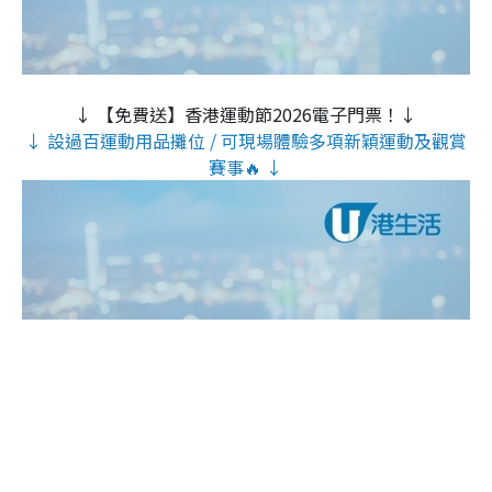
↓ 【免費送】香港運動節2026電子門票！↓
↓ 設過百運動用品攤位 / 可現場體驗多項新穎運動及觀賞
賽事🔥 ↓