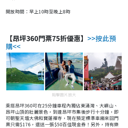
開放時間：早上10時至晚上8時
【昂坪360門票75折優惠】
>>按此預
購<<
點擊圖片放大
乘搭昂坪360可
在25分鐘車程內獨佔東涌灣、大嶼山、
昂坪山頂的壯麗景色，到達昂坪市集後
步行十分鐘，即
可朝聖天壇大佛和寶蓮禪寺，現在
預定標準車廂來回門
票只需$176，還送一張$50百佳現金券！另外，持有樂