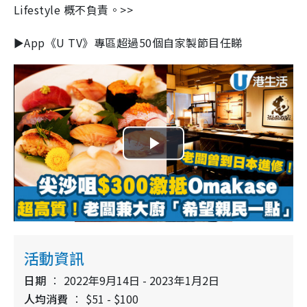
Lifestyle 概不負責。>>
►App《U TV》專區超過50個自家製節目任睇
P
l
a
y
活動資訊
V
日期
2022年9月14日 - 2023年1月2日
人均消費
$51 - $100