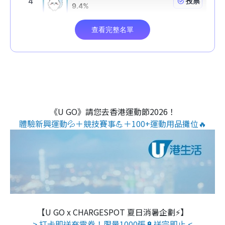
《U GO》請您去香港運動節2026！
體驗新興運動💦＋競技賽事💪＋100+運動用品攤位🔥
【U GO x CHARGESPOT 夏日消暑企劃⚡】
> 打卡即送充電券！限量1000張🔋送完即止 <