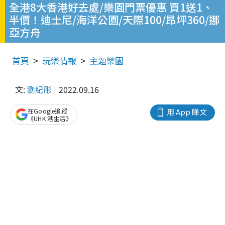
全港8大香港好去處/樂園門票優惠 買1送1、
半價！迪士尼/海洋公園/天際100/昂坪360/挪
亞方舟
首頁
玩樂情報
主題樂園
文:
劉紀彤
2022.09.16
在Google追蹤
用 App 睇文
《UHK 港生活》