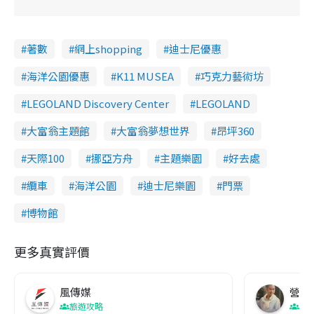
i
d
著數
網上shopping
迪士尼優惠
e
海洋公園優惠
K11 MUSEA
巧克力藝術坊
o
LEGOLAND Discovery Center
LEGOLAND
大富翁主題館
大富翁夢想世界
昂坪360
天際100
挪亞方舟
主題樂園
好去處
纜車
海洋公園
迪士尼樂園
門票
博物館
更多真實評價
風傳媒
營養教
旅遊攻略
生