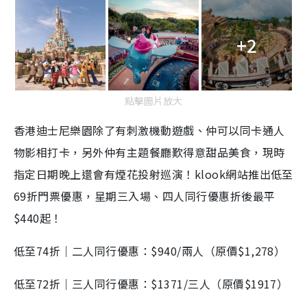
+2
點擊圖片放大
香港迪士尼樂園除了有刺激機動遊戲、仲可以同卡通人
物影相打卡，另外仲有主題餐廳歎得意甜品美食，現時
指定日期晚上還會有煙花投射巡演！klook網站推出低至
69折門票優惠，星期三入場、四人同行優惠折後最平
$440起！
低至
74
折｜二人同行優惠：
$940/
兩人（原價
$1,278
）
低至
72
折｜三人同行優惠：
$1371/
三人（原價
$1917
）