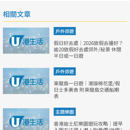
相關文章
戶外郊遊
假日好去處｜2026放假去邊好？
逾20放假好去處郊外/秘景 休閒
半日或一日遊
戶外郊遊
東龍島一日遊｜港版棉花堡/假
日士多美食 附東龍島交通船期
表
主題樂園
香港迪士尼樂園遊玩攻略｜提早
入園方法避人潮！附票價/地圖/