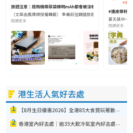
香港
旅遊注意｜搭飛機帶尿袋標明mAh都會被沒收😱出發前切記檢查「1
#連皮帶籽都
（文章由風傳媒授權轉載） 準備前往韓國旅遊的民眾，近期要特別留
夏天其中一種時
閱讀更多
閱讀更多
港生活人氣好去處
1
【8月生日優惠2026】全港85大食買玩著數攻略 自助餐/火鍋放題同行免費＋誠品/DONKI送現金券
2
香港室內好去處｜逾35大歎冷氣室內好去處推介 室內活動免費避雨無懼落雨