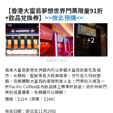
【香港大富翁夢想世界門票限量91折
+飲品兌換券】
>>按此預購<<
+2
點擊圖片放大
香港大富翁夢想世界園內可以
參觀大富翁的豪宅及城
市，水務局、監獄等各大經典場景，亦可投入特效遊
戲，完美體驗大富翁的豪華刺激人生！門票包入場及
一
杯Pacific Coffee店內飲品牌上標準杯飲品！另外仲有門
票包扭蛋優惠，有興趣可以睇睇！
價錢：$224（原價：$240）
有效日期：即日至11月29日