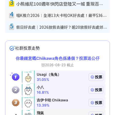
3
小熊維尼100週年快閃店登陸又一城 重現百畝森林經典場景／獨家限定盲盒登場／專屬DIY香水
4
唱K推介2026︱全港13大卡啦OK好去處！最平$36起 日文K都有！(附地址+收費詳情)
5
假日好去處｜2026放假去邊好？逾20放假好去處郊外/秘景 休閒半日或一日遊