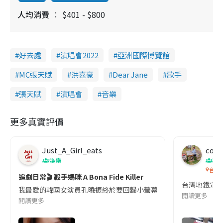
人均消費
$401 - $800
好去處
演唱會2022
亞洲國際博覽館
MC張天賦
洪嘉豪
Dear Jane
歌手
張天賦
演唱會
音樂
更多真實評價
Just_A_Girl_eats
co c
娛樂
吹
台灣
追劇日常🎬 殺手媽咪 A Bona Fide Killer
台灣地鐵宣
我最愛的韓國女演員孔曉振終於要回歸小螢幕啦!這次的劇本改編自同名
閱讀更多
閱讀更多