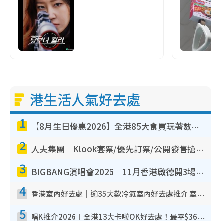
港生活人氣好去處
1
【8月生日優惠2026】全港85大食買玩著數攻略 自助餐/火鍋放題同行免費＋誠品/DONKI送現金券
2
人夫集團｜Klook套票/優先訂票/公開發售搶飛攻略！附票價.購票連結.場地座位表
3
BIGBANG演唱會2026｜11月香港啟德開3場！實名制VIP申請、優先購票攻略
4
香港室內好去處｜逾35大歎冷氣室內好去處推介 室內活動免費避雨無懼落雨
5
唱K推介2026︱全港13大卡啦OK好去處！最平$36起 日文K都有！(附地址+收費詳情)