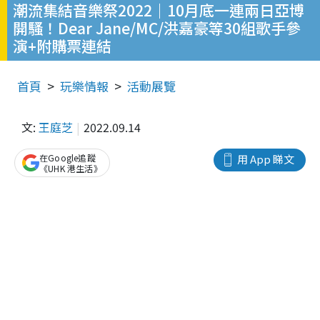
潮流集結音樂祭2022｜10月底一連兩日亞博
開騷！Dear Jane/MC/洪嘉豪等30組歌手參
演+附購票連結
首頁
玩樂情報
活動展覽
文:
王庭芝
2022.09.14
在Google追蹤
用 App 睇文
《UHK 港生活》