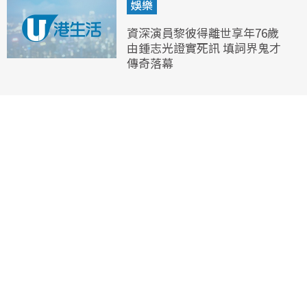
娛樂
資深演員黎彼得離世享年76歲
由鍾志光證實死訊 填詞界鬼才
傳奇落幕