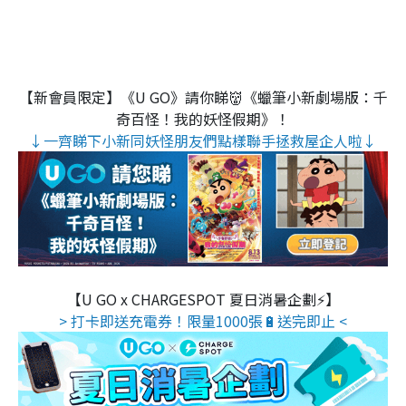
【新會員限定】《U GO》請你睇👹《蠟筆小新劇場版：千
奇百怪！我的妖怪假期》！
↓一齊睇下小新同妖怪朋友們點樣聯手拯救屋企人啦↓
【U GO x CHARGESPOT 夏日消暑企劃⚡】
> 打卡即送充電券！限量1000張🔋送完即止 <