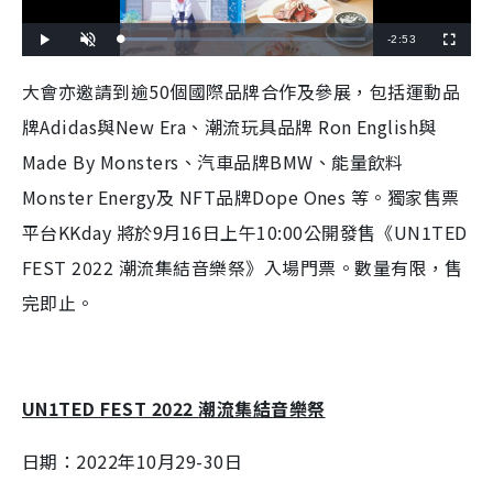
R
-
2:53
L
P
U
F
o
l
n
u
a
a
m
l
e
d
y
u
l
大會亦邀請到逾
50
個國際品牌合作及參展，包括運動品
e
t
s
d
e
c
m
:
r
牌
Adidas
與
New Era
、潮流玩具品牌
Ron English
與
1
e
8
e
a
.
n
7
Made By Monsters
、汽車品牌
BMW
、能量飲料
3
i
%
Monster Energy
及
NFT
品牌
Dope Ones
等。獨家售票
n
平台KKday 將於9月16日上午10:00公開發售《UN1TED
i
FEST 2022 潮流集結音樂祭》入場門票。數量有限，售
n
完即止。
g
T
i
UN1TED FEST 2022
潮流集結音樂祭
m
e
日期：
2022
年
10
月
29-30
日