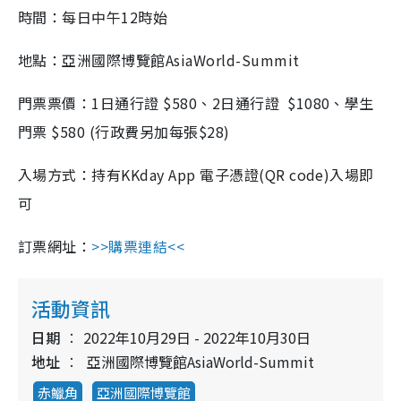
時間：每日中午
12
時始
地點：亞洲國際博覽館
AsiaWorld-Summit
門票票價：
1
日通行證
$580
、
2
日通行證
$1080
、學生
門票
$580 (
行政費另加每張
$28)
入場方式：持有
KKday App
電子憑證
(QR code)
入場即
可
訂票網址：
>>購票連結<<
活動資訊
日期
2022年10月29日 - 2022年10月30日
地址
亞洲國際博覽館AsiaWorld-Summit
赤鱲角
亞洲國際博覽館