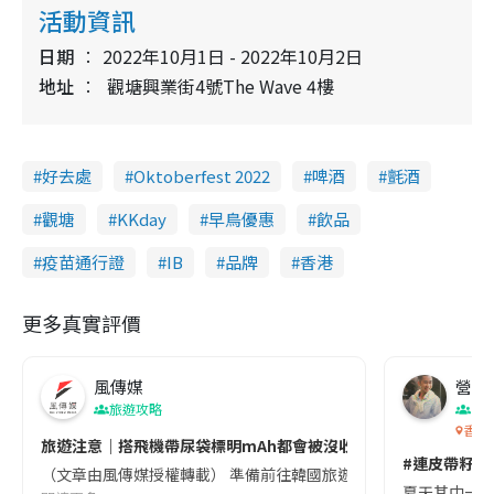
活動資訊
日期
2022年10月1日 - 2022年10月2日
地址
觀塘興業街4號The Wave 4樓
好去處
Oktoberfest 2022
啤酒
氈酒
觀塘
KKday
早鳥優惠
飲品
疫苗通行證
IB
品牌
香港
更多真實評價
風傳媒
營養教
旅遊攻略
生
香港
旅遊注意｜搭飛機帶尿袋標明mAh都會被沒收😱出發前切記檢查「1
#連皮帶籽都
（文章由風傳媒授權轉載） 準備前往韓國旅遊的民眾，近期要特別留
夏天其中一種時