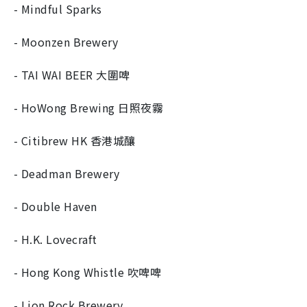
- Mindful Sparks
- Moonzen Brewery
- TAI WAI BEER 大圍啤
- HoWong Brewing 日照夜霧
- Citibrew HK 香港城釀
- Deadman Brewery
- Double Haven
- H.K. Lovecraft
- Hong Kong Whistle 吹啤啤
- Lion Rock Brewery