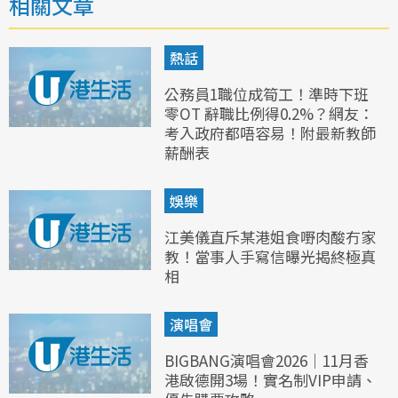
相關文章
熱話
公務員1職位成筍工！準時下班
零OT 辭職比例得0.2%？網友：
考入政府都唔容易！附最新教師
薪酬表
娛樂
江美儀直斥某港姐食嘢肉酸冇家
教！當事人手寫信曝光揭終極真
相
演唱會
BIGBANG演唱會2026｜11月香
港啟德開3場！實名制VIP申請、