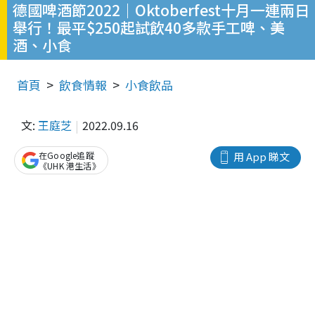
德國啤酒節2022｜Oktoberfest十月一連兩日
舉行！最平$250起試飲40多款手工啤、美
酒、小食
首頁
飲食情報
小食飲品
文:
王庭芝
2022.09.16
在Google追蹤
用 App 睇文
《UHK 港生活》