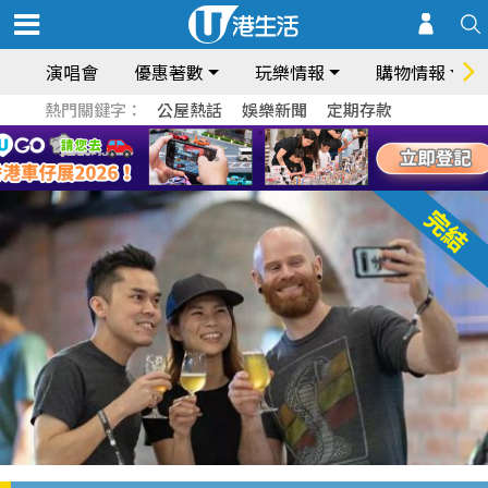
演唱會
優惠著數
玩樂情報
購物情報
熱門關鍵字：
公屋熱話
娛樂新聞
定期存款