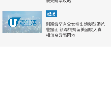
優先購票攻略
娛樂
劉穎鏇罕有父女檔出鏡髮型師爸
爸露面 親曝媽媽留美國感人真
相無奈分隔兩地