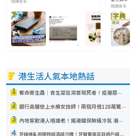
閱讀更多
閱讀更多
港生活人氣本地熱話
1
奪命寄生蟲｜食生菜狂瀉首現死者！疫潮惡化錄1.8萬宗病例 揭洗菜3大謬誤
2
銀行高層戀上水療女技師！兩個月借128萬驚覺「沉船」沉落火海 揭背後疑似邪教操控賣淫
3
內地客歎港人唔識老！揭港鐵保鮮級冷氣 港人求放過：咪投訴
4
牙線棒亂用隨時越清越污糟！牙醫驚揭盲目過戶細菌恐致蛀牙：呢種先係日常真保養