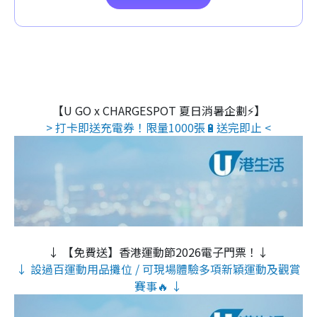
【U GO x CHARGESPOT 夏日消暑企劃⚡】
> 打卡即送充電券！限量1000張🔋送完即止 <
↓ 【免費送】香港運動節2026電子門票！↓
↓ 設過百運動用品攤位 / 可現場體驗多項新穎運動及觀賞
賽事🔥 ↓