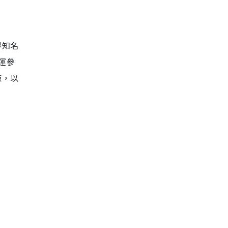
界知名
奧運參
練，以