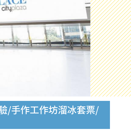
驗/手作工作坊溜冰套票/