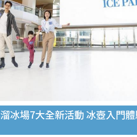
溜冰場7大全新活動 冰壺入門體