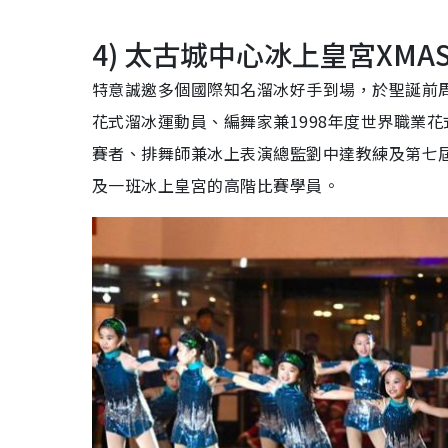
4) 太古城中心冰上皇宮
XMA
特意誠邀多個國際知名溜冰好手到場，於聖誕前
花式溜冰運動員、編舞家兼1998年度世界職業花式溜冰
賽者、排舞師兼冰上表演總監劉中達教練及第七
及一班冰上皇宮的高階比賽學員。