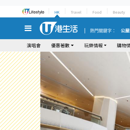
HK
Travel
Food
Beauty
熱門關鍵字：
公屋
演唱會
優惠著數
玩樂情報
購物