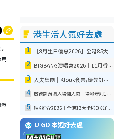
港生活人氣好去處
1
響，
【8月生日優惠2026】全港85大食買玩著數攻略 自助餐/火鍋放題同行免費＋誠品/DONKI送現金券
0周
2
BIGBANG演唱會2026｜11月香港啟德開3場！實名制VIP申請、優先購票攻略
3
人夫集團｜Klook套票/優先訂票/公開發售搶飛攻略！附票價.購票連結.場地座位表
4
啟德體育園入場懶人包︱場地守則12違禁品不可進場准帶細水樽但全場禁樽蓋！應援牌有限制！
5
門體
唱K推介2026︱全港13大卡啦OK好去處！最平$36起 日文K都有！(附地址+收費詳情)
U GO 本週好去處