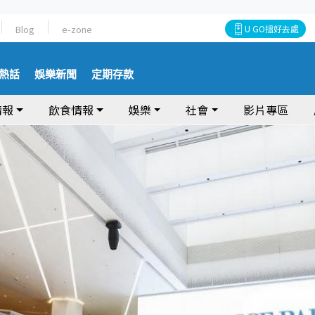
Blog
e-zone
U GO搵好去處
熱話
娛樂新聞
定期存款
情報
飲食情報
娛樂
社會
影片專區