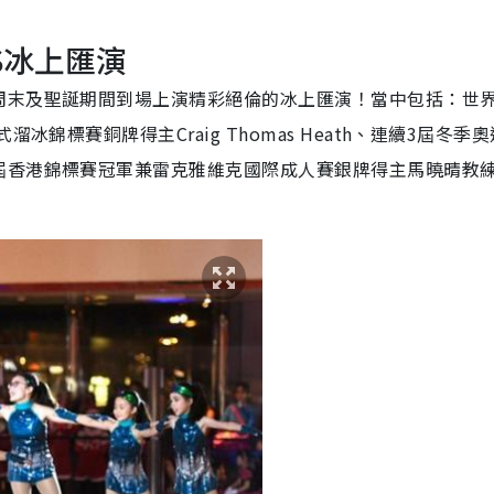
S
冰上匯演
周末及聖誕期間到場上演精彩絕倫的冰上匯演！當中包括：世
錦標賽銅牌得主Craig Thomas Heath、連續3屆冬季
屆香港錦標賽冠軍兼雷克雅維克國際成人賽銀牌得主馬曉晴教