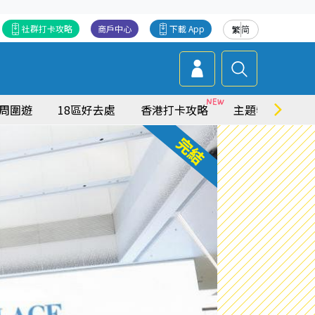
社群打卡攻略
商戶中心
下載 App
繁
简
周圍遊
18區好去處
香港打卡攻略
主題特集