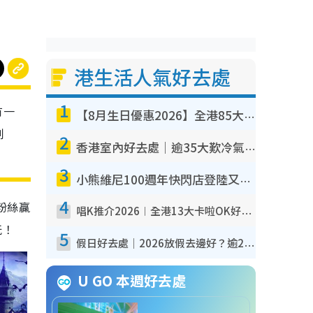
港生活人氣好去處
1
有一
【8月生日優惠2026】全港85大食買玩著數攻略 自助餐/火鍋放題同行免費＋誠品/DONKI送現金券
刺
2
香港室內好去處｜逾35大歎冷氣室內好去處推介 室內活動免費避雨無懼落雨
3
小熊維尼100週年快閃店登陸又一城 重現百畝森林經典場景／獨家限定盲盒登場／專屬DIY香水
4
粉絲贏
唱K推介2026︱全港13大卡啦OK好去處！最平$36起 日文K都有！(附地址+收費詳情)
玩！
5
假日好去處｜2026放假去邊好？逾20放假好去處郊外/秘景 休閒半日或一日遊
U GO 本週好去處