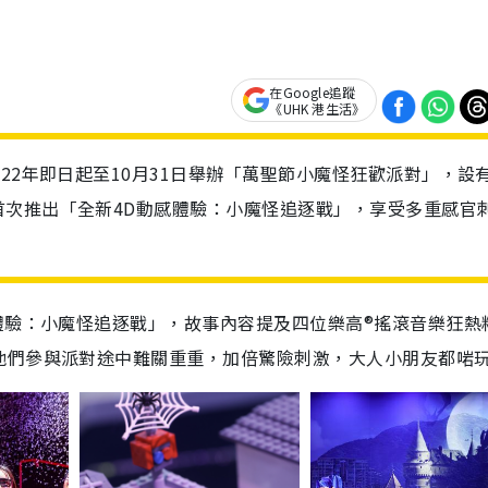
在Google追蹤
《UHK 港生活》
22年即日起至10月31日舉辦「萬聖節小魔怪狂歡派對」，設
次推出「全新4D動感體驗：小魔怪追逐戰」，享受多重感官
體驗：小魔怪追逐戰」，故事內容提及四位樂高®搖滾音樂狂熱
他們參與派對途中難關重重，加倍驚險刺激，大人小朋友都啱