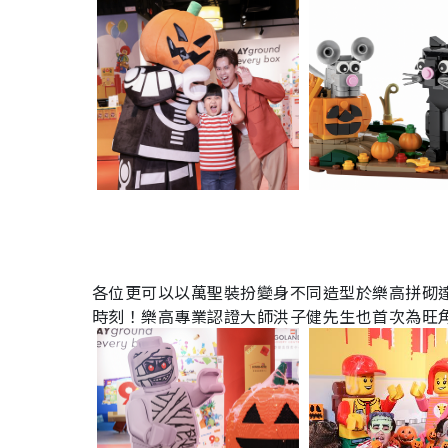
各位更可以以萬聖裝扮變身不同造型於樂高拼砌
時刻！樂高專業認證大師洪子健先生也首次為旺