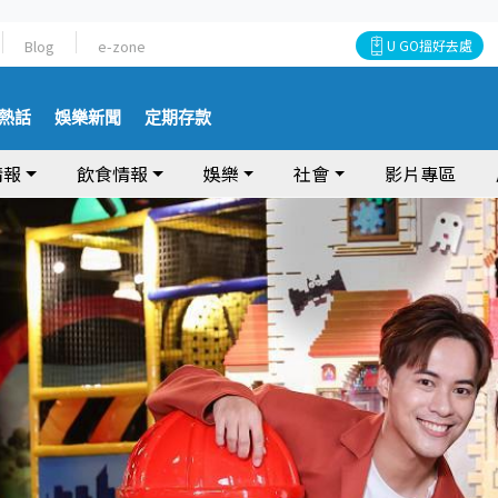
Blog
e-zone
U GO搵好去處
熱話
娛樂新聞
定期存款
情報
飲食情報
娛樂
社會
影片專區