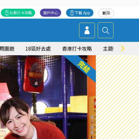
社群打卡攻略
商戶中心
下載 App
繁
简
周圍遊
18區好去處
香港打卡攻略
主題特集