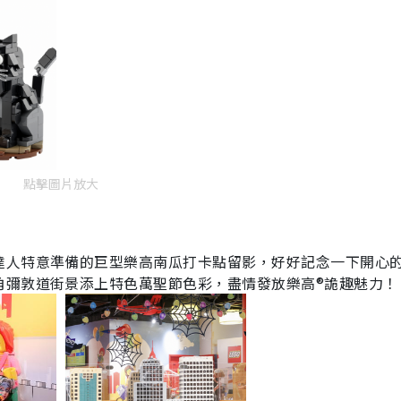
點擊圖片放大
達人特意準備的巨型樂高南瓜打卡點留影，好好記念一下開心
角彌敦道街景添上特色萬聖節色彩，盡情發放樂高®詭趣魅力！