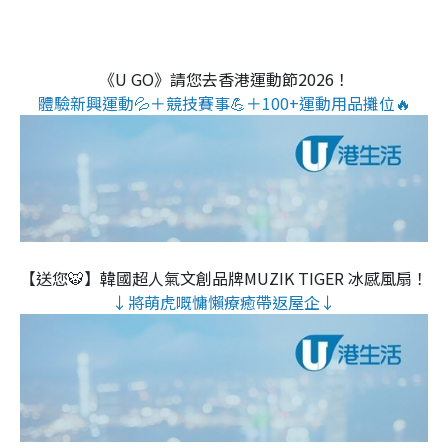
《U GO》請您去香港運動節2026！
體驗新興運動💦＋競技賽事💪＋100+運動用品攤位🔥
【送您🐯】韓國超人氣文創品牌MUZIK TIGER 冰感風扇！
↓將萌虎嘅慵懶療癒帶返屋企↓