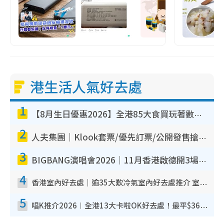
港生活人氣好去處
1
【8月生日優惠2026】全港85大食買玩著數攻略 自助餐/火鍋放題同行免費＋誠品/DONKI送現金券
2
人夫集團｜Klook套票/優先訂票/公開發售搶飛攻略！附票價.購票連結.場地座位表
3
BIGBANG演唱會2026｜11月香港啟德開3場！實名制VIP申請、優先購票攻略
4
香港室內好去處｜逾35大歎冷氣室內好去處推介 室內活動免費避雨無懼落雨
5
唱K推介2026︱全港13大卡啦OK好去處！最平$36起 日文K都有！(附地址+收費詳情)