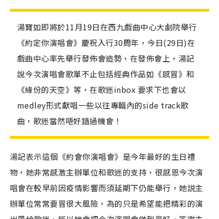
湯寶如即將於11月19日在西九戲曲中心大劇院舉行
《約定你演唱會》慶祝入行30周年，今日(29日)在
戲曲中心率先舉行發佈會造勢，在發佈會上，湯記
說今次演唱會歌單不止包括經典作品如《感冒》和
《緣份的天空》等，在歌迷inbox 要求下也會以
medley形式獻唱一些以往專輯內的side track歌
曲，歌迷當然唔好錯過機會！
湯記表示這個《約會你演唱會》是今年最好的生日禮
物，她非常感激主辦單位和歌迷的支持，很感恩今次演
唱會在較早前因疫情影響而須延期下仍能舉行，她説主
辦單位常常要冒很大風險，為的只是希望能把精彩的演