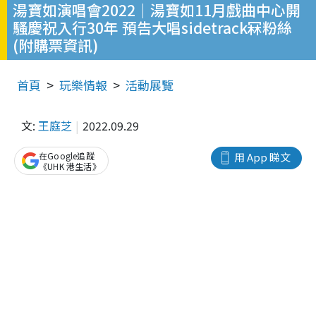
湯寶如演唱會2022｜湯寶如11月戲曲中心開
騷慶祝入行30年 預告大唱sidetrack冧粉絲
(附購票資訊)
首頁
玩樂情報
活動展覽
文:
王庭芝
2022.09.29
在Google追蹤
用 App 睇文
《UHK 港生活》