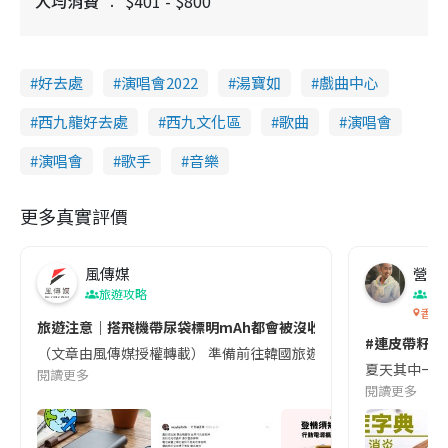
人均消費
$401 - $800
好去處
演唱會2022
湯寶如
戲曲中心
西九龍好去處
西九文化區
歌曲
演唱會
演唱會
歌手
音樂
更多真實評價
風傳媒
營養教
旅遊攻略
生
香港
旅遊注意｜搭飛機帶尿袋標明mAh都會被沒收😱出發前切記檢查「1
#連皮帶籽都
（文章由風傳媒授權轉載） 準備前往韓國旅遊的民眾，近期要特別留
夏天其中一種時
閱讀更多
閱讀更多