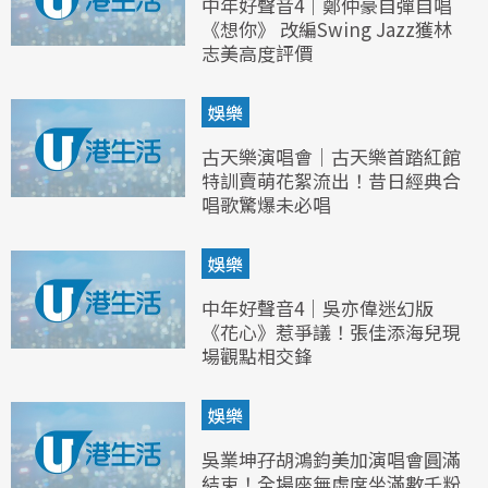
中年好聲音4｜鄭仲豪自彈自唱
《想你》 改編Swing Jazz獲林
志美高度評價
娛樂
古天樂演唱會｜古天樂首踏紅館
特訓賣萌花絮流出！昔日經典合
唱歌驚爆未必唱
娛樂
中年好聲音4｜吳亦偉迷幻版
《花心》惹爭議！張佳添海兒現
場觀點相交鋒
娛樂
吳業坤孖胡鴻鈞美加演唱會圓滿
結束！全場座無虛席坐滿數千粉