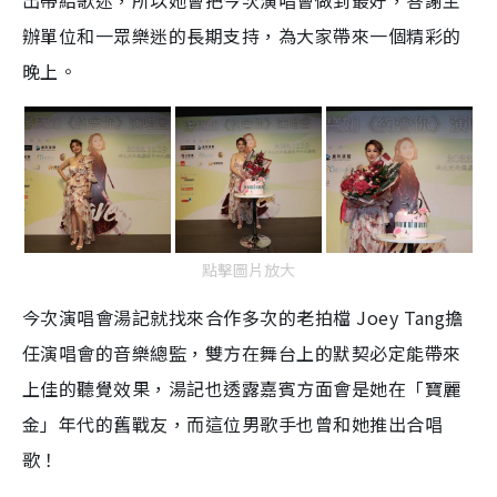
出帶給歌迷，所以她會把今次演唱會做到最好，答謝主
辦單位和一眾樂迷的長期支持，為大家帶來一個精彩的
晚上。
點擊圖片放大
今次演唱會湯記就找來合作多次的老拍檔
Joey Tang
擔
任演唱會的音樂總監，雙方在舞台上的默契必定能帶來
上佳的聽覺效果，湯記也透露嘉賓方面會是她在「寶麗
金」年代的舊戰友，而這位男歌手也曾和她推出合唱
歌！