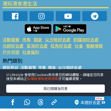
港玩港食港生活
活動展覽
市集
開倉
尖沙咀好去處
銅鑼灣好去處
元朗好去處
荃灣好去處
旺角好去處
社會
餐廳情報
戶外郊遊
社會福利
熱門類別
網民熱話
活動展覽
市集
開倉
尖沙咀好去處
銅鑼灣好去處
元朗好去處
荃灣好去處
旺角好去處
社會
U Lifestyle 會使用Cookies來改善您的網站體驗，請確定您同意
接受本網站之
私隱政策和使用條款
才可繼續瀏覽。
餐廳情報
戶外郊遊
熱門標籤
我已閱讀及同意
#UGO搵好去處
#人氣活動推介
#美食社群熱話
#親子玩樂好去處
#ULifestyle應用程式
#限時搶
本週好去處
#UJetso禮物放送
#ULifestyle商戶中心
#著數
#網絡熱話