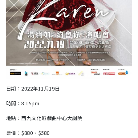
日期：
2022
年
11
月
19
日
時間：
8:15pm
地點：西九文化區戲曲中心大劇院
票價：
$880
、
$580