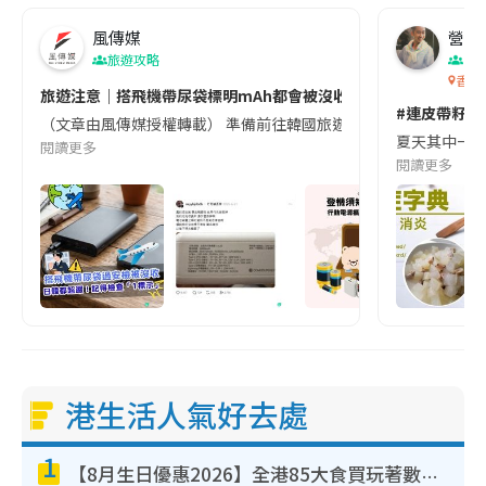
風傳媒
營養教
旅遊攻略
生
香港
旅遊注意｜搭飛機帶尿袋標明mAh都會被沒收😱出發前切記檢查「1
#連皮帶籽都
（文章由風傳媒授權轉載） 準備前往韓國旅遊的民眾，近期要特別留
夏天其中一種時
閱讀更多
閱讀更多
港生活人氣好去處
1
【8月生日優惠2026】全港85大食買玩著數攻略 自助餐/火鍋放題同行免費＋誠品/DONKI送現金券