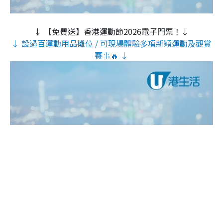
↓ 【免費送】香港運動節2026電子門票！↓
↓ 設過百運動用品攤位 / 可現場體驗多項新穎運動及觀賞
賽事🔥 ↓