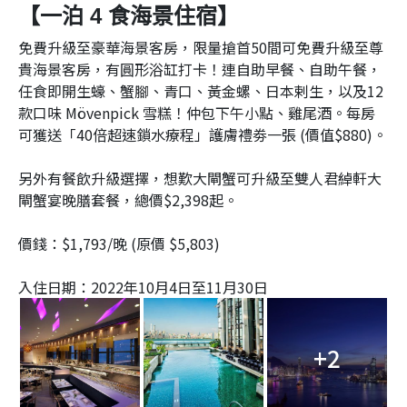
【一泊 4 食海景住宿】
免費升級至豪華海景客房，限量搶首50間可免費升級至尊
貴海景客房，有圓形浴缸打卡！連自助早餐、自助午餐，
任食即開生蠔、蟹腳、青口、黃金螺、日本剌生，以及12
款口味 Mövenpick 雪糕！仲包下午小點、雞尾酒。每房
可獲送「40倍超速鎖水療程」護膚禮劵一張 (價值$880)。
另外有餐飲升級選擇，想歎大閘蟹可升級至雙人君綽軒大
閘蟹宴晚膳套餐，總價$2,398起。
價錢：$1,793/晚 (原價 $5,803)
入住日期：2022年10月4日至11月30日
+2