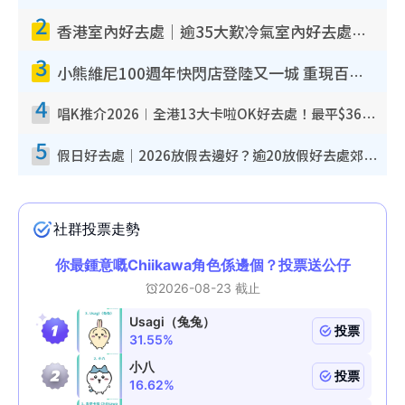
2
香港室內好去處｜逾35大歎冷氣室內好去處推介 室內活動免費避雨無懼落雨
3
小熊維尼100週年快閃店登陸又一城 重現百畝森林經典場景／獨家限定盲盒登場／專屬DIY香水
4
唱K推介2026︱全港13大卡啦OK好去處！最平$36起 日文K都有！(附地址+收費詳情)
5
假日好去處｜2026放假去邊好？逾20放假好去處郊外/秘景 休閒半日或一日遊