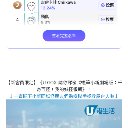
【新會員限定】《U GO》請你睇👹《蠟筆小新劇場版：千
奇百怪！我的妖怪假期》！
↓一齊睇下小新同妖怪朋友們點樣聯手拯救屋企人啦↓