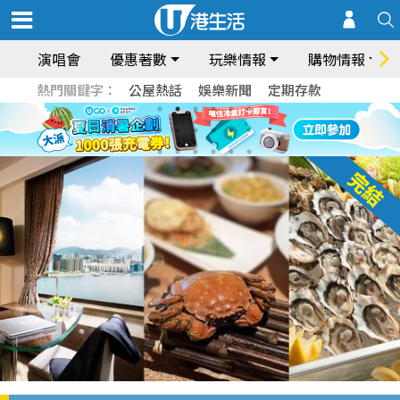
演唱會
優惠著數
玩樂情報
購物情報
熱門關鍵字：
公屋熱話
娛樂新聞
定期存款