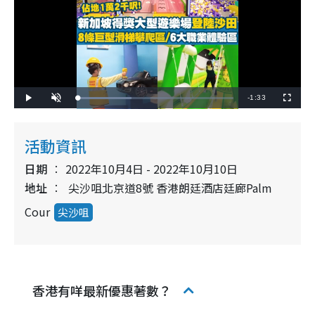
R
-
1:33
L
P
U
F
o
l
n
u
a
a
m
l
e
d
y
u
l
e
t
s
d
e
c
活動資訊
m
:
r
3
e
4
e
a
.
日期
2022年10月4日 - 2022年10月10日
n
8
4
i
地址
尖沙咀北京道8號 香港朗廷酒店廷廊Palm
%
n
Cour
尖沙咀
i
n
g
香港有咩最新優惠著數？
T
i