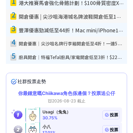
1
港大推賽馬會強化骨骼計劃！$100骨質密度X光檢查 完成免費運動訓練送超市禮券！附參加資格
2
開倉優惠 | 尖沙咀海港城名牌波鞋開倉低至1折！On鞋$899起／Joy&Peace鞋履$98起
3
豐澤優惠勁減低至44折！Mac mini/iPhone17Pro大減價！廚房家電$220起
4
開倉優惠｜尖沙咀名牌行李箱開倉低至4折！一連5日 American Tourister/ace./Hallmark $200起！
5
廚具開倉｜特福Tefal廚具/家電開倉低至3折！$220起買平底鍋/炒鑊/湯煲！電飯煲/吸塵機/燙斗$418起