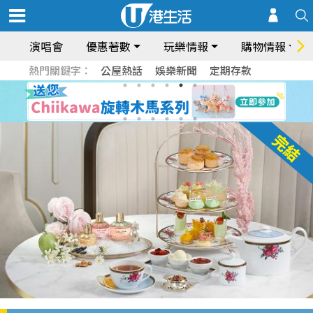
演唱會
優惠著數
玩樂情報
購物情報
熱門關鍵字：
公屋熱話
娛樂新聞
定期存款