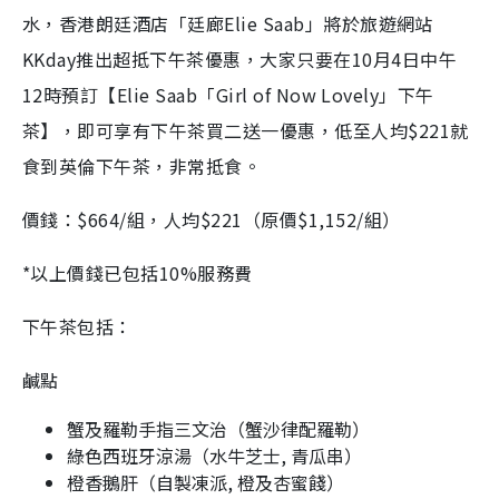
水，香港朗廷酒店「廷廊
Elie Saab
」將於旅遊網站
KKday
推出超抵下午茶優惠，大家只要在
10
月
4
日中午
12
時預訂【
Elie Saab
「
Girl of Now Lovely
」下午
茶】，即可享有下午茶買二送一優惠，低至人均
$221
就
食到英倫下午茶，非常抵食。
價錢：
$664/
組，人均
$221
（原價
$1,152/
組）
*
以上價錢已包括
10%
服務費
下午茶包括：
鹹點
蟹及羅勒手指三文治（蟹沙律配羅勒）
綠色西班牙涼湯（水牛芝士
,
青瓜串）
橙香鵝肝（自製凍派
,
橙及杏蜜餞）