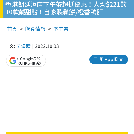
香港朗廷酒店下午茶超抵優惠！人均$221歎
10款鹹甜點！自家製鬆餅/橙香鴨肝
首頁
飲食情報
下午茶
文:
吳海晴
2022.10.03
在Google追蹤
用 App 睇文
《UHK 港生活》