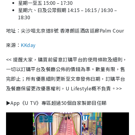
星期一至五
15:00 – 17:30
星期六、日及公眾假期
14:15 – 16:15 / 16:30 –
18:30
地址：尖沙咀北京道
8
號 香港朗廷酒店廷廊
Palm Cour
來源：
KKday
<<
提醒大家，購買前留意訂購平台的使用條款及細則，
一切以訂購平台及餐廳公佈的價錢為準。數量有限，售
完即止；所有優惠細則更新至文章發佈日期，訂購平台
及餐廳保留更改優惠權利，
U Lifestyle
概不負責。
>>
►App
《
U TV
》專區超過
50
個自家製節目任睇