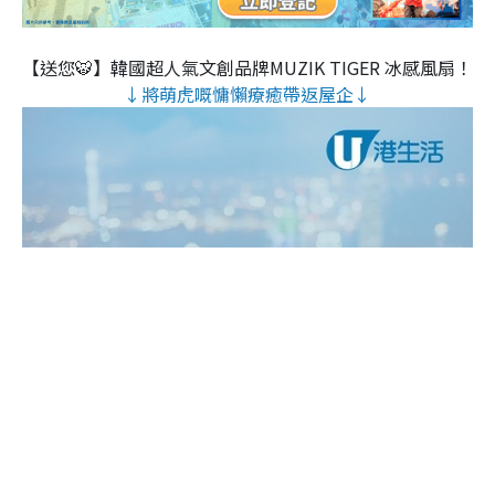
【送您🐯】韓國超人氣文創品牌MUZIK TIGER 冰感風扇！
↓將萌虎嘅慵懶療癒帶返屋企↓