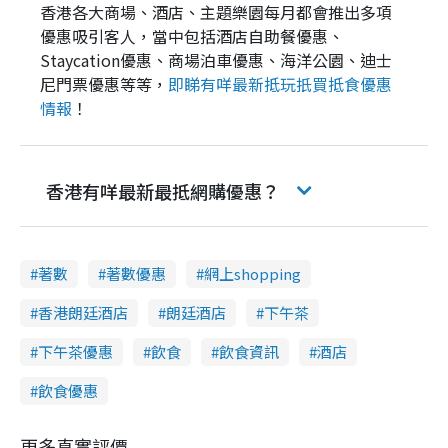
香港各大商場、酒店、主題樂園每月都會推出多項
m
優惠吸引客人，當中包括酒店自助餐優惠、
e
Staycation優惠、商場泊車優惠、海洋公園、迪士
尼門票優惠等等，
即睇有咩最新抵玩扺買抵食優惠
情報
！
香港有咩最新最抵網購優惠？
著數
著數優惠
網上shopping
香港朗廷酒店
朗廷酒店
下午茶
下午茶優惠
飲食
飲食資訊
酒店
飲食優惠
更多真實評價