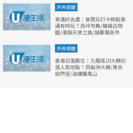
戶外郊遊
東涌好去處｜食買玩打卡熱點東
涌有咩玩？昂坪市集/機場古物
園/港版天使之路/城寨風街市
戶外郊遊
香港日落靚位｜九龍區10大睇日
落人氣地點！昂船洲大橋/青衣
自然徑/油塘魔鬼山