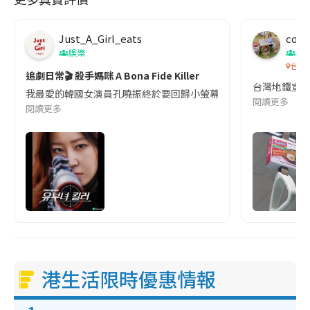
Just_A_Girl_eats
co c
娛樂
吹
台灣
追劇日常🎬 殺手媽咪 A Bona Fide Killer
台灣地鐵宣
我最愛的韓國女演員孔曉振終於要回歸小螢幕啦!這次的劇本改編自同名
閱讀更多
閱讀更多
港生活限時優惠情報