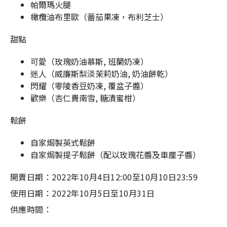
帕爾瑪火腿
橄欖油布里歐（番茄果凍，布利芝士）
甜點
可愛（玫瑰奶油慕斯
,
班蘭奶凍）
迷人（威廉斯梨淡茉莉奶油
,
奶油餅乾）
閃耀（零陵香豆奶凍
,
覆盆子醬）
歡樂（杏仁費南雪
,
糖漬蜜柑）
鬆餅
自家焗製英式鬆餅
自家焗製提子鬆餅（配以玫瑰花醬及車厘子醬）
開賣日期：
2022
年
10
月
4
日
12:00
至
10
月
10
日
23:59
使用日期：
2022
年
10
月
5
日至
10
月
31
日
供應時間：