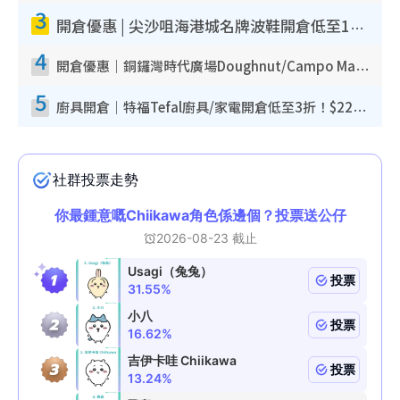
3
開倉優惠 | 尖沙咀海港城名牌波鞋開倉低至1折！On鞋$899起／Joy&Peace鞋履$98起
4
開倉優惠｜銅鑼灣時代廣場Doughnut/Campo Marzio開倉低至1折！背囊、書包、手袋劈價$200起
5
廚具開倉｜特福Tefal廚具/家電開倉低至3折！$220起買平底鍋/炒鑊/湯煲！電飯煲/吸塵機/燙斗$418起