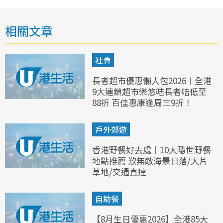
相關文章
社會
長者超市優惠懶人包2026︱全港
9大連鎖超市樂悠咭長者咭低至
88折 百佳惠康逢周三9折！
戶外郊遊
香港野餐好去處｜10大隱世野餐
地點推薦 歎無敵海景日落/大片
草地/交通直達
自助餐
【8月生日優惠2026】全港85大