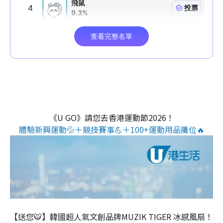
《U GO》請您去香港運動節2026！
體驗新興運動💦＋競技賽事💪＋100+運動用品攤位🔥
【送您🐯】韓國超人氣文創品牌MUZIK TIGER 冰感風扇！