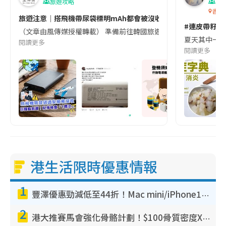
旅遊攻略
生
香港
旅遊注意｜搭飛機帶尿袋標明mAh都會被沒收😱出發前切記檢查「1
#連皮帶籽都
（文章由風傳媒授權轉載） 準備前往韓國旅遊的民眾，近期要特別留
夏天其中一種時
閱讀更多
閱讀更多
港生活限時優惠情報
1
豐澤優惠勁減低至44折！Mac mini/iPhone17Pro大減價！廚房家電$220起
2
港大推賽馬會強化骨骼計劃！$100骨質密度X光檢查 完成免費運動訓練送超市禮券！附參加資格