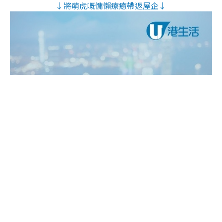
↓將萌虎嘅慵懶療癒帶返屋企↓