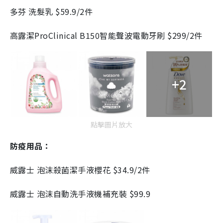
多芬 洗髮乳 $59.9/2件
高露潔ProClinical B150智能聲波電動牙刷 $299/2件
+2
點擊圖片放大
防疫用品：
威露士 泡沫殺菌潔手液櫻花 $34.9/2件
威露士 泡沫自動洗手液機補充裝 $99.9