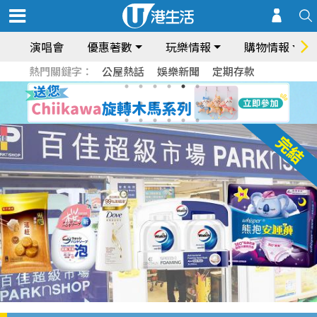
演唱會
優惠著數
玩樂情報
購物情報
熱門關鍵字：
公屋熱話
娛樂新聞
定期存款