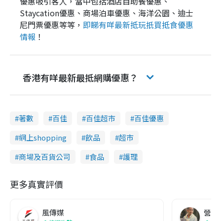
優惠吸引客人，當中包括酒店自助餐優惠、
Staycation優惠、商場泊車優惠、海洋公園、迪士
尼門票優惠等等，
即睇有咩最新抵玩扺買抵食優惠
情報
！
香港有咩最新最抵網購優惠？
著數
百佳
百佳超市
百佳優惠
網上shopping
飲品
超市
商場及百貨公司
食品
護理
更多真實評價
風傳媒
營養教