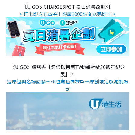
【U GO x CHARGESPOT 夏日消暑企劃⚡】
> 打卡即送充電券！限量1000張🔋送完即止 <
《U GO》請您去【名偵探柯南TV動畫播放30週年紀念
展】！
還原經典名場面📹＋30位角色同框📸＋原創限定感謝劇場
🍿