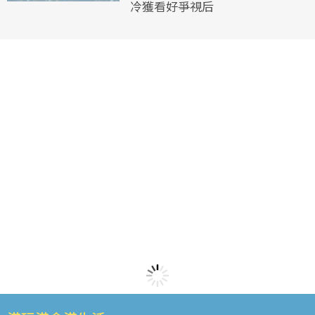
冷獲看好爭視后