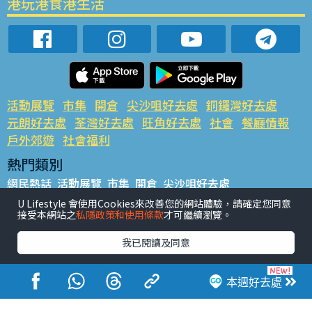
港玩港食港生活
活動展覽
市集
開倉
尖沙咀好去處
銅鑼灣好去處
元朗好去處
荃灣好去處
旺角好去處
社會
餐廳情報
戶外郊遊
社會福利
熱門類別
網民熱話
活動展覽
市集
開倉
尖沙咀好去處
銅鑼灣好去處
元朗好去處
荃灣好去處
旺角好去處
社會
U Lifestyle 會使用Cookies來改善您的網站體驗，請確定您同意
接受本網站之
私隱政策和使用條款
才可繼續瀏覽。
餐廳情報
戶外郊遊
熱門標籤
我已閱讀及同意
#UGO搵好去處
#人氣活動推介
#美食社群熱話
#親子玩樂好去處
#ULifestyle應用程式
#限時搶
本週好去處
#UJetso禮物放送
#ULifestyle商戶中心
#著數
#網絡熱話