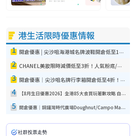
港生活限時優惠情報
1
開倉優惠 | 尖沙咀海港城名牌波鞋開倉低至1折！On鞋$899起／Joy&Peace鞋履$98起
2
CHANEL美妝限時減價低至3折！人氣粉底/唇膏/精華液低至$275！COCO香水都有平
3
開倉優惠｜尖沙咀名牌行李箱開倉低至4折！一連5日 American Tourister/ace./Hallmark $200起！
4
【8月生日優惠2026】全港85大食買玩著數攻略 自助餐/火鍋放題同行免費＋誠品/DONKI送現金券
5
開倉優惠｜銅鑼灣時代廣場Doughnut/Campo Marzio開倉低至1折！背囊、書包、手袋劈價$200起