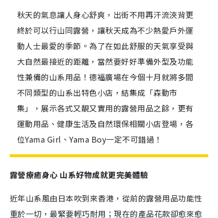
秋天的氣息讓人身心舒爽，出街不用再汗流浹背更
終於可以行山同露營，讓秋天成為不少熱愛戶外運
動人士最愛的季節。為了在如此舒服的天氣享受與
大自然最接近的距離，當然要好好準備外型及功能
性兼備的山系用品！德福廣場在今個十月就將多間
不同類型的山系出特色小店，結集成「森動市
集」，展示各式又靚又實用的露營用品之餘，更有
運動用品、健康生活及自然環保相關小店登場，各
位Yama Girl、Yama Boy一定不可錯過！
露營療癒身心 山系好物成就更完美體驗
近年山系風由日本吹到來香港，從前的露營用品功能性
重於一切，最緊要輕巧耐用；現在的產品花款卻愈來愈