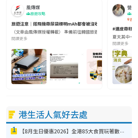
風傳媒
營養教
旅遊攻略
生
香港
旅遊注意｜搭飛機帶尿袋標明mAh都會被沒收😱出發前切記檢查「1
#連皮帶籽都
（文章由風傳媒授權轉載） 準備前往韓國旅遊的民眾，近期要特別留
夏天其中一種時
閱讀更多
閱讀更多
港生活人氣好去處
1
【8月生日優惠2026】全港85大食買玩著數攻略 自助餐/火鍋放題同行免費＋誠品/DONKI送現金券