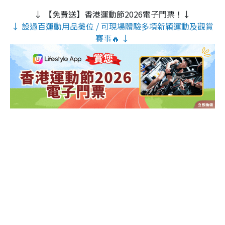
↓ 【免費送】香港運動節2026電子門票！↓
↓ 設過百運動用品攤位 / 可現場體驗多項新穎運動及觀賞
賽事🔥 ↓