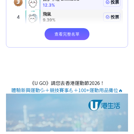
《U GO》請您去香港運動節2026！
體驗新興運動💦＋競技賽事💪＋100+運動用品攤位🔥