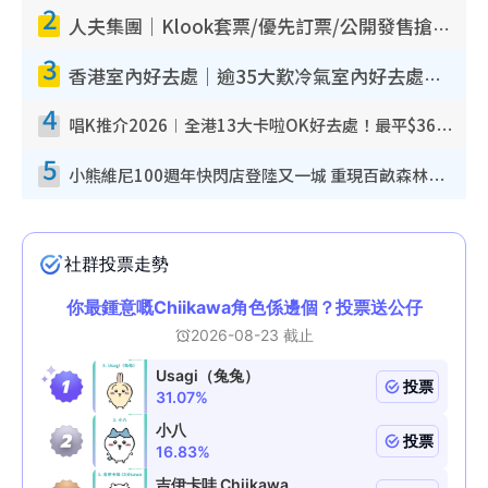
2
人夫集團｜Klook套票/優先訂票/公開發售搶飛攻略！附票價.購票連結.場地座位表
3
香港室內好去處｜逾35大歎冷氣室內好去處推介 室內活動免費避雨無懼落雨
4
唱K推介2026︱全港13大卡啦OK好去處！最平$36起 日文K都有！(附地址+收費詳情)
5
小熊維尼100週年快閃店登陸又一城 重現百畝森林經典場景／獨家限定盲盒登場／專屬DIY香水