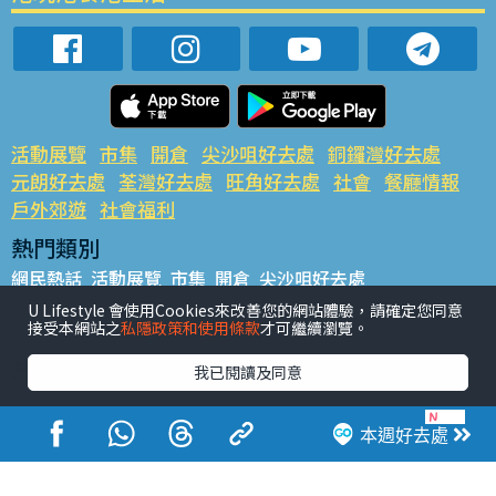
活動展覽
市集
開倉
尖沙咀好去處
銅鑼灣好去處
元朗好去處
荃灣好去處
旺角好去處
社會
餐廳情報
戶外郊遊
社會福利
熱門類別
網民熱話
活動展覽
市集
開倉
尖沙咀好去處
銅鑼灣好去處
元朗好去處
荃灣好去處
旺角好去處
社會
U Lifestyle 會使用Cookies來改善您的網站體驗，請確定您同意
接受本網站之
私隱政策和使用條款
才可繼續瀏覽。
餐廳情報
戶外郊遊
熱門標籤
我已閱讀及同意
#UGO搵好去處
#人氣活動推介
#美食社群熱話
#親子玩樂好去處
#ULifestyle應用程式
#限時搶
本週好去處
#UJetso禮物放送
#ULifestyle商戶中心
#著數
#網絡熱話