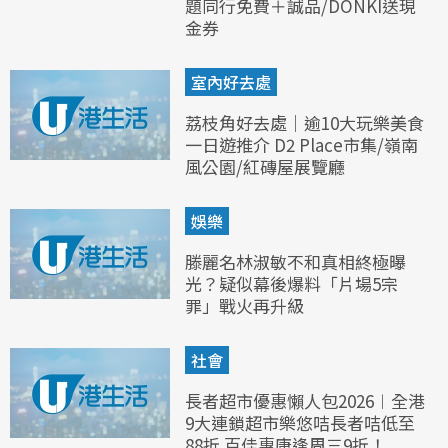
題同行免費＋誠品/DONKI送現
金券
室內好去處
荔枝角好去處｜逾10大玩樂美食
一日遊推介 D2 Place市集/嶺南
風公園/紅磚屋展覽廳
娛樂
滕麗名林淑敏不和真相終極曝
光？疑似幕後爆料「片場5宗
罪」戰火再升級
社會
長者超市優惠懶人包2026︱全港
9大連鎖超市樂悠咭長者咭低至
88折 百佳惠康逢周三9折！