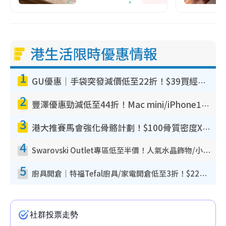
港生活限時優惠情報
1
GU優惠｜手袋突發減價低至22折！$39買經典波士頓包/餃子袋！飾物同步減價$29起！
2
豐澤優惠勁減低至44折！Mac mini/iPhone17Pro大減價！廚房家電$220起
3
港大推賽馬會強化骨骼計劃！$100骨質密度X光檢查 完成免費運動訓練送超市禮券！附參加資格
4
Swarovski Outlet專區低至半價！人氣水晶飾物/小擺設$138起！迪士尼款/水晶高跟鞋都有平
5
廚具開倉｜特福Tefal廚具/家電開倉低至3折！$220起買平底鍋/炒鑊/湯煲！電飯煲/吸塵機/燙斗$418起