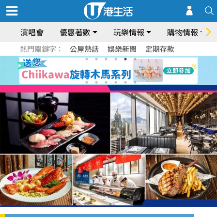
演唱會
優惠著數
玩樂情報
購物情報
熱門關鍵字：
公屋熱話
娛樂新聞
定期存款