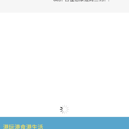
港玩港食港生活