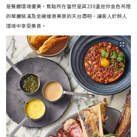
是餐廳環境優美，焦點所在當然是其230盞迷你金色吊燈
的華麗裝潢及坐擁維港美景的天台酒吧，讓客人於醉人
環境中享受美食。