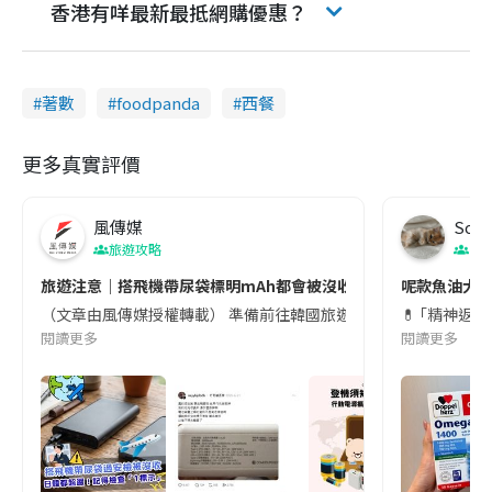
香港有咩最新最抵網購優惠？
著數
foodpanda
西餐
更多真實評價
風傳媒
Soul
旅遊攻略
生
旅遊注意｜搭飛機帶尿袋標明mAh都會被沒收😱出發前切記檢查「1
呢款魚油大家
（文章由風傳媒授權轉載） 準備前往韓國旅遊的民眾，近期要特別留
💊 ｢精神返
閱讀更多
閱讀更多