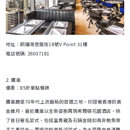
地址：銅鑼灣登龍街18號V Point 31樓
電話號碼: 26037181
2. 鷹巢
優惠：85折單點餐牌
鷹巢廳是70年代上流飯局的首選之地，印證著香港的黃
金歲月，最近鷹巢以全新姿態再現希爾頓花園酒店，除
了昔日著名菜式，包括富貴雞及石鍋金錢扣南非鮑魚等
手工粵菜外，更提供創意新派菜式，為大眾帶來充滿驚