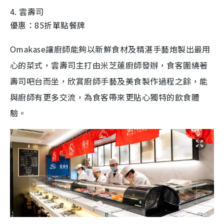
4. 雲壽司
優惠：85折單點餐牌
Omakase讓廚師能夠以新鮮食材及精湛手藝炮製出最用
心的菜式，雲壽司主打由米芝蓮廚師發辦，食客圍繞著
壽司吧台而坐，欣賞廚師手藝及美食製作過程之餘，能
與廚師有更多交流，為食客帶來更貼心獨特的飲食體
驗。