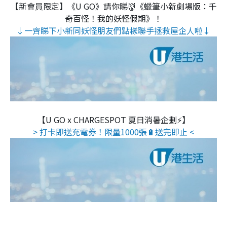
【新會員限定】《U GO》請你睇👹《蠟筆小新劇場版：千
奇百怪！我的妖怪假期》！
↓一齊睇下小新同妖怪朋友們點樣聯手拯救屋企人啦↓
【U GO x CHARGESPOT 夏日消暑企劃⚡】
> 打卡即送充電券！限量1000張🔋送完即止 <