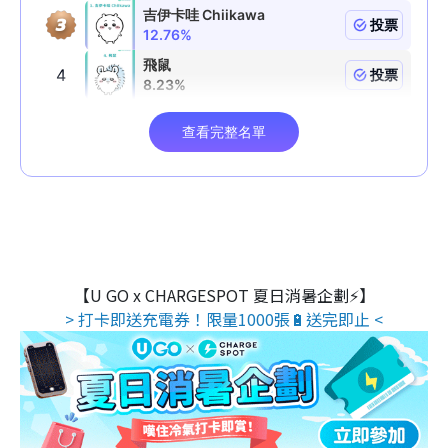
【U GO x CHARGESPOT 夏日消暑企劃⚡】
> 打卡即送充電券！限量1000張🔋送完即止 <