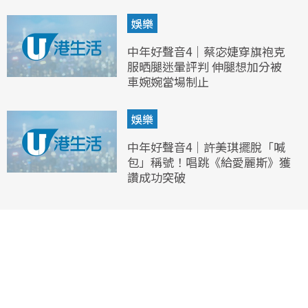
娛樂
中年好聲音4｜蔡宓婕穿旗袍克
服晒腿迷暈評判 伸腿想加分被
車婉婉當場制止
娛樂
中年好聲音4｜許美琪擺脫「喊
包」稱號！唱跳《給愛麗斯》獲
讚成功突破