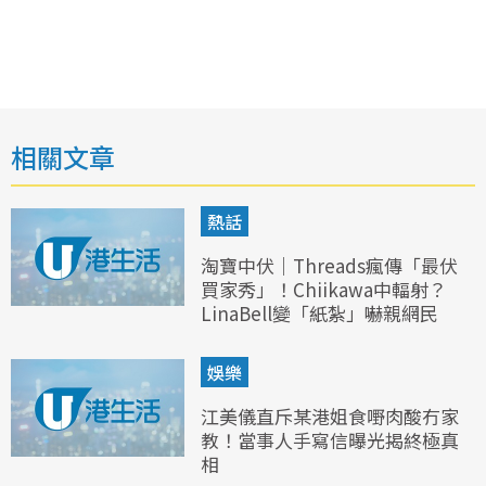
相關文章
熱話
淘寶中伏｜Threads瘋傳「最伏
買家秀」！Chiikawa中輻射？
LinaBell變「紙紮」嚇親網民
娛樂
江美儀直斥某港姐食嘢肉酸冇家
教！當事人手寫信曝光揭終極真
相