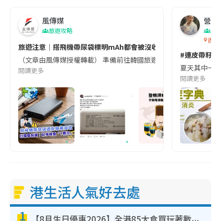
風傳媒
營養教
旅遊攻略
生
香港
旅遊注意｜搭飛機帶尿袋標明mAh都會被沒收😱出發前切記檢查「1
#連皮帶籽都
（文章由風傳媒授權轉載） 準備前往韓國旅遊的民眾，近期要特別留
夏天其中一種時
閱讀更多
閱讀更多
港生活人氣好去處
1
【8月生日優惠2026】全港85大食買玩著數攻略 自助餐/火鍋放題同行免費＋誠品/DONKI送現金券