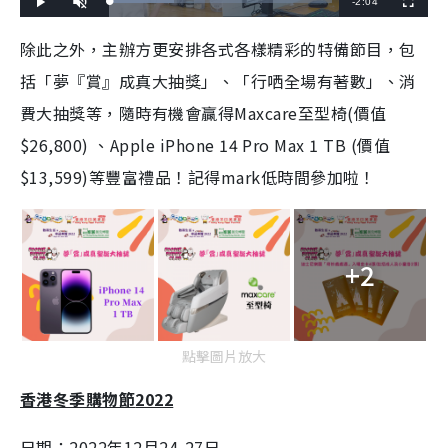
R
-
2:04
L
P
U
F
o
l
n
u
a
a
m
l
e
d
y
u
l
除此之外，主辦方更安排各式各樣精彩的特備節目，包
e
t
s
d
e
c
m
:
r
括「夢『賞』成真大抽獎」、「行哂全場有著數」、消
2
e
9
e
a
.
n
0
費大抽獎等，隨時有機會贏得
Maxcare
至型椅
(
價值
6
i
%
$26,800)
、
Apple iPhone 14 Pro Max 1 TB (
價值
n
$13,599)
等豐富禮品！記得
mark
低時間參加啦！
i
n
g
+2
T
i
m
點擊圖片放大
e
香港冬季購物節
2022
日期：
2022
年
12
月
24-27
日