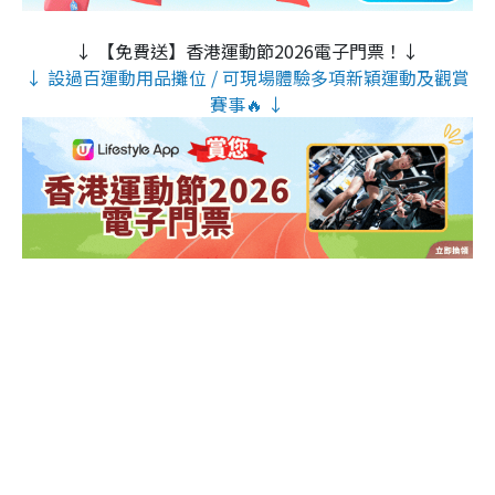
↓ 【免費送】香港運動節2026電子門票！↓
↓ 設過百運動用品攤位 / 可現場體驗多項新穎運動及觀賞
賽事🔥 ↓