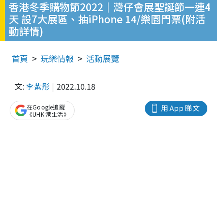
香港冬季購物節2022｜灣仔會展聖誕節一連4
天 設7大展區、抽iPhone 14/樂園門票(附活
動詳情)
首頁
玩樂情報
活動展覽
文:
李紫彤
2022.10.18
在Google追蹤
用 App 睇文
《UHK 港生活》