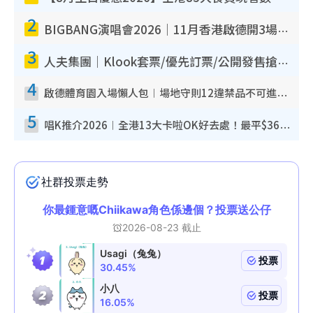
2
BIGBANG演唱會2026｜11月香港啟德開3場！實名制VIP申請、優先購票攻略
3
人夫集團｜Klook套票/優先訂票/公開發售搶飛攻略！附票價.購票連結.場地座位表
4
啟德體育園入場懶人包︱場地守則12違禁品不可進場准帶細水樽但全場禁樽蓋！應援牌有限制！
5
唱K推介2026︱全港13大卡啦OK好去處！最平$36起 日文K都有！(附地址+收費詳情)