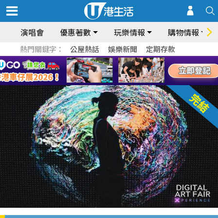
演唱會
優惠著數
玩樂情報
購物情報
熱門關鍵字：
公屋熱話
娛樂新聞
定期存款