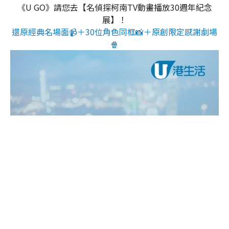
《U GO》請您去【名偵探柯南TV動畫播放30週年紀念
展】！
還原經典名場面📹＋30位角色同框📸＋原創限定感謝劇場
🍿