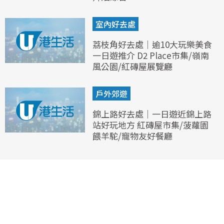
室內好去處
荔枝角好去處｜逾10大玩樂美食
一日遊推介 D2 Place市集/嶺南
風公園/紅磚屋展覽廳
戶外郊遊
錦上路好去處｜一日遊近錦上路
站好玩地方 紅磚屋市集/菠蘿園
餵羊駝/寵物友好餐廳