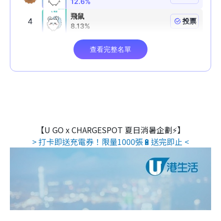
【U GO x CHARGESPOT 夏日消暑企劃⚡】
> 打卡即送充電券！限量1000張🔋送完即止 <