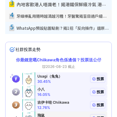
3
內地客歎港人唔識老！揭港鐵保鮮級冷氣 港人求放過：咪投訴
4
牙線棒亂用隨時越清越污糟！牙醫驚揭盲目過戶細菌恐致蛀牙：呢種先係日常真保養
5
WhatsApp預設貼圖點刪？揭1招「反向操作」還原簡潔介面 附3步實測教學