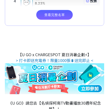
【U GO x CHARGESPOT 夏日消暑企劃⚡】
> 打卡即送充電券！限量1000張🔋送完即止 <
《U GO》請您去【名偵探柯南TV動畫播放30週年紀念
展】！