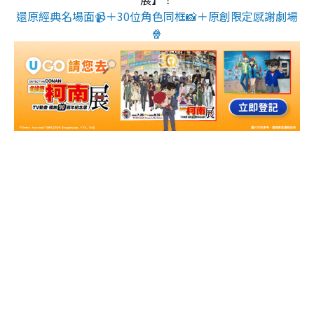
還原經典名場面📹＋30位角色同框📸＋原創限定感謝劇場
🍿