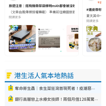
香港
旅遊注意｜搭飛機帶尿袋標明mAh都會被沒收😱出發前切記檢查「1
#連皮帶籽都
（文章由風傳媒授權轉載） 準備前往韓國旅遊的民眾，近期要特別留
夏天其中一種時
閱讀更多
閱讀更多
港生活人氣本地熱話
1
奪命寄生蟲｜食生菜狂瀉首現死者！疫潮惡化錄1.8萬宗病例 揭洗菜3大謬誤
2
銀行高層戀上水療女技師！兩個月借128萬驚覺「沉船」沉落火海 揭背後疑似邪教操控賣淫