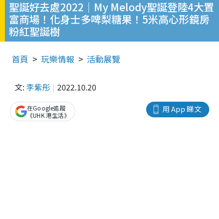
聖誕好去處2022｜My Melody聖誕登陸4大置
富商場！化身士多啤梨糖果！5米高心形鏡房
粉紅聖誕樹
首頁
玩樂情報
活動展覽
文:
李紫彤
2022.10.20
在Google追蹤
用 App 睇文
《UHK 港生活》