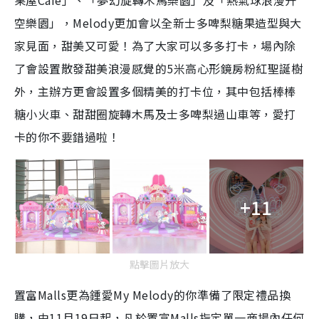
果屋Café」、「夢幻旋轉木馬樂園」及「熱氣球浪漫升
空樂園」，Melody更加會以全新士多啤梨糖果造型與大
家見面，甜美又可愛！為了大家可以多多打卡，場內除
了會設置散發甜美浪漫感覺的5米高心形鏡房粉紅聖誕樹
外，主辦方更會設置多個精美的打卡位，其中包括棒棒
糖小火車、甜甜圈旋轉木馬及士多啤梨過山車等，愛打
卡的你不要錯過啦！
+11
點擊圖片放大
置富Malls更為鍾愛My Melody的你準備了限定禮品換
購，由11月19日起，凡於置富Malls指定單一商場內任何