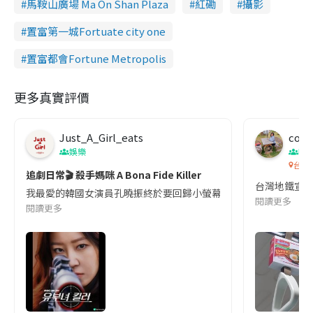
馬鞍山廣場 Ma On Shan Plaza
紅磡
攝影
置富第一城Fortuate city one
置富都會Fortune Metropolis
更多真實評價
Just_A_Girl_eats
co c
娛樂
吹
台灣
追劇日常🎬 殺手媽咪 A Bona Fide Killer
台灣地鐵宣
我最愛的韓國女演員孔曉振終於要回歸小螢幕啦!這次的劇本改編自同名
閱讀更多
閱讀更多