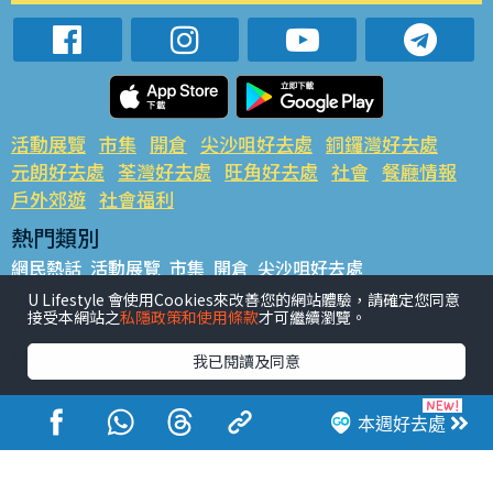
活動展覽
市集
開倉
尖沙咀好去處
銅鑼灣好去處
元朗好去處
荃灣好去處
旺角好去處
社會
餐廳情報
戶外郊遊
社會福利
熱門類別
網民熱話
活動展覽
市集
開倉
尖沙咀好去處
銅鑼灣好去處
元朗好去處
荃灣好去處
旺角好去處
社會
U Lifestyle 會使用Cookies來改善您的網站體驗，請確定您同意
接受本網站之
私隱政策和使用條款
才可繼續瀏覽。
餐廳情報
戶外郊遊
熱門標籤
我已閱讀及同意
#UGO搵好去處
#人氣活動推介
#美食社群熱話
#親子玩樂好去處
#ULifestyle應用程式
#限時搶
本週好去處
#UJetso禮物放送
#ULifestyle商戶中心
#著數
#網絡熱話
香港經濟日報版權所有©2026