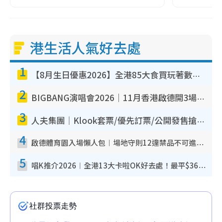
港生活人氣好去處
1
【8月生日優惠2026】全港85大食買玩著數攻略 自助餐/火鍋放題同行免費＋誠品/DONKI送現金券
2
BIGBANG演唱會2026｜11月香港啟德開3場！實名制VIP申請、優先購票攻略
3
人夫集團｜Klook套票/優先訂票/公開發售搶飛攻略！附票價.購票連結.場地座位表
4
啟德體育園入場懶人包︱場地守則12違禁品不可進場准帶細水樽但全場禁樽蓋！應援牌有限制！
5
唱K推介2026︱全港13大卡啦OK好去處！最平$36起 日文K都有！(附地址+收費詳情)