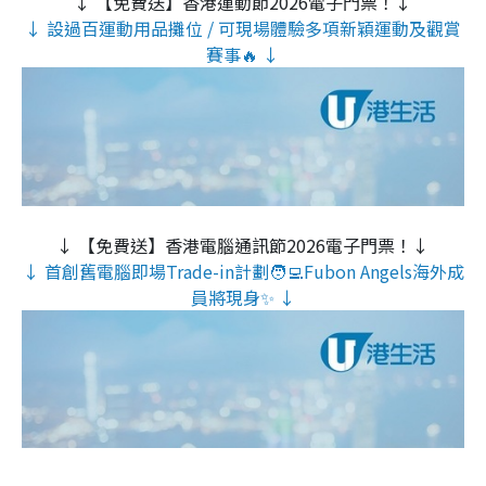
↓ 【免費送】香港運動節2026電子門票！↓
↓ 設過百運動用品攤位 / 可現場體驗多項新穎運動及觀賞
賽事🔥 ↓
↓ 【免費送】香港電腦通訊節2026電子門票！↓
↓ 首創舊電腦即場Trade-in計劃🧑‍💻Fubon Angels海外成
員將現身✨ ↓