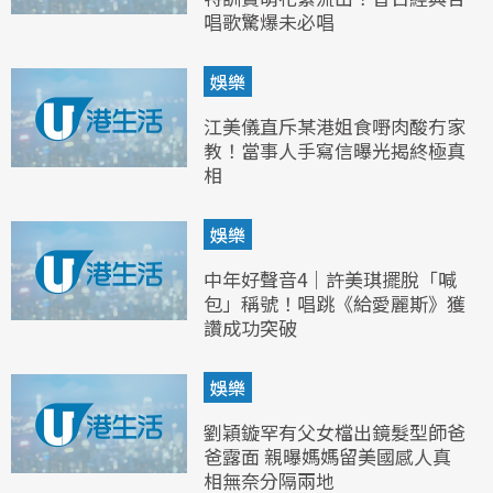
唱歌驚爆未必唱
娛樂
江美儀直斥某港姐食嘢肉酸冇家
教！當事人手寫信曝光揭終極真
相
娛樂
中年好聲音4｜許美琪擺脫「喊
包」稱號！唱跳《給愛麗斯》獲
讚成功突破
娛樂
劉穎鏇罕有父女檔出鏡髮型師爸
爸露面 親曝媽媽留美國感人真
相無奈分隔兩地