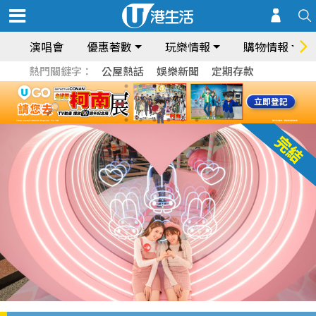
演唱會
優惠著數
玩樂情報
購物情報
熱門關鍵字：
公屋熱話
娛樂新聞
定期存款