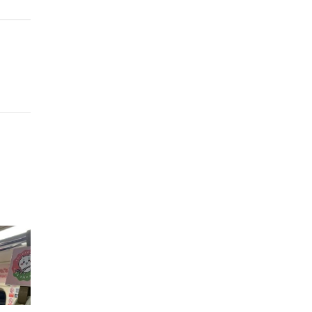
的職員,但其實暗地裡是負責處決逃過法網罪犯的阻擊手｡ 劇情從柳寶娜結束