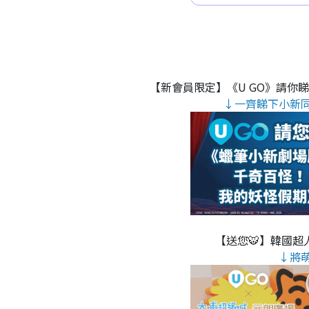
【新會員限定】《U GO》請你
↓一齊睇下小新
【送您🐯】韓國超人
↓將