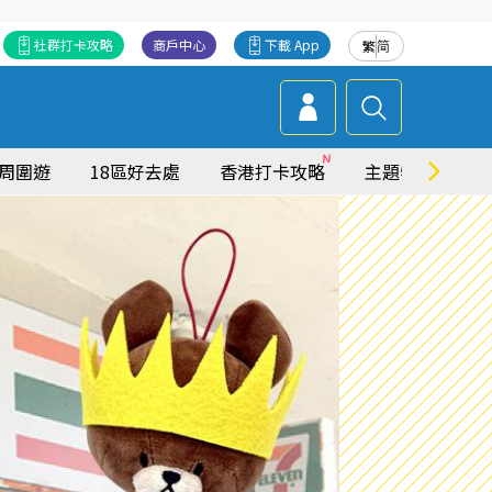
社群打卡攻略
商戶中心
下載 App
繁
简
周圍遊
18區好去處
香港打卡攻略
主題特集