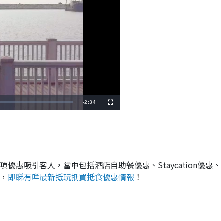
R
-
2:34
F
u
l
e
l
s
c
m
r
e
e
a
n
i
惠吸引客人，當中包括酒店自助餐優惠、Staycation優惠、
，
即睇有咩最新抵玩扺買抵食優惠情報
！
n
i
n
g