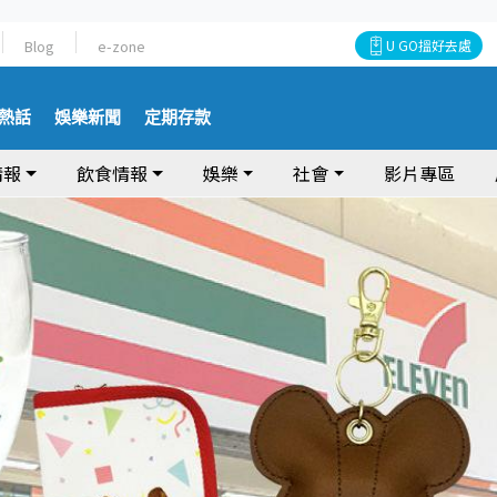
Blog
e-zone
U GO搵好去處
熱話
娛樂新聞
定期存款
情報
飲食情報
娛樂
社會
影片專區