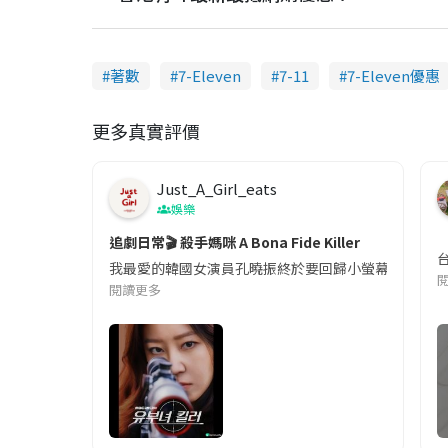
著數
7-Eleven
7-11
7-Eleven優惠
更多真實評價
Just_A_Girl_eats
娛樂
追劇日常🎬 殺手媽咪 A Bona Fide Killer
我最愛的韓國女演員孔曉振終於要回歸小螢幕啦!這次的劇
閱讀更多