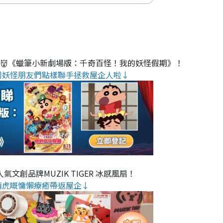
睇👹《蠟筆小新劇場版：千奇百怪！我的妖怪假期》！
同妖怪朋友們點樣聯手拯救屋企人啦↓
氣文創品牌MUZIK TIGER 冰感風扇！
萌虎嘅慵懶療癒帶返屋企↓