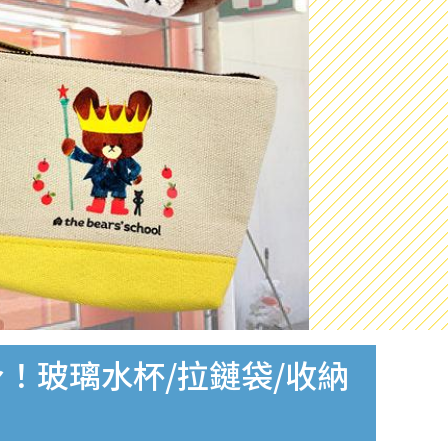
！玻璃水杯/拉鏈袋/收納