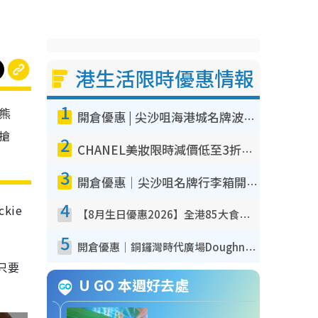
港生活限時優惠情報
1
小熊
開倉優惠 | 尖沙咀海港城名牌波鞋開倉低至1折！On鞋$899起／Joy&Peace鞋履$98起
搶
2
CHANEL美妝限時減價低至3折！人氣粉底/唇膏/精華液低至$275！COCO香水都有平
3
開倉優惠｜尖沙咀名牌行李箱開倉低至4折！一連5日 American Tourister/ace./Hallmark $200起！
4
kie
【8月生日優惠2026】全港85大食買玩著數攻略 自助餐/火鍋放題同行免費＋誠品/DONKI送現金券
5
開倉優惠｜銅鑼灣時代廣場Doughnut/Campo Marzio開倉低至1折！背囊、書包、手袋劈價$200起
只要
U GO 本週好去處