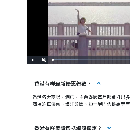
L
P
U
o
l
n
a
a
m
d
y
u
e
t
d
e
:
香港有咩最新優惠著數？
2
1
.
0
4
香港各大商場、酒店、主題樂園每月都會推出多項優
%
商場泊車優惠、海洋公園、迪士尼門票優惠等等
香港有咩最新最抵網購優惠？