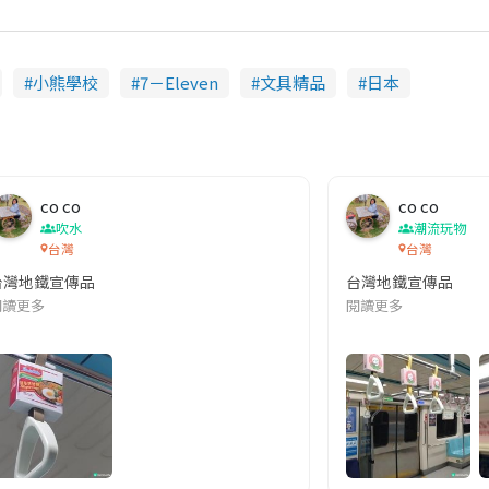
T
i
小熊學校
7－Eleven
文具精品
日本
m
e
co co
co co
吹水
潮流玩物
台灣
台灣
台灣地鐵宣傳品
台灣地鐵宣傳品
本改編自同名網絡漫畫,故事主軸圍繞女主角柳寶娜 —— 表面上是一間公司
閱讀更多
閱讀更多