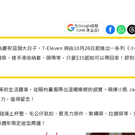
在Google追蹤
《UHK 港生活》
祝這個大日子，7-Eleven 將由10月26日起推出一系列《
袋、搓手液收納套、頭帶等，只要$35起就可以帶回家！即刻
 位哥哥的生活趣事，從簡約畫風帶出溫暖療癒的感覺。萌爆小熊 Jac
魅力，值得留念！
杯、硅藻土杯墊、毛公仔匙扣、壓克力掛件、索繩袋、拉鏈袋等，
0週年限定造型周邊！