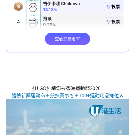
《U GO》請您去香港運動節2026！
體驗新興運動💦＋競技賽事💪＋100+運動用品攤位🔥