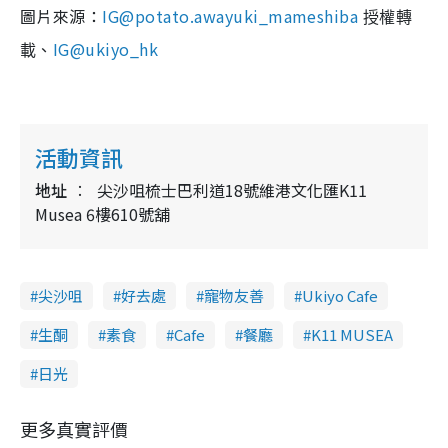
圖片來源：
IG@potato.awayuki_mameshiba
授權轉
IG@ukiyo_hk
載、
活動資訊
地址
尖沙咀梳士巴利道18號維港文化匯K11
Musea 6樓610號舖
尖沙咀
好去處
寵物友善
Ukiyo Cafe
生酮
素食
Cafe
餐廳
K11 MUSEA
日光
更多真實評價