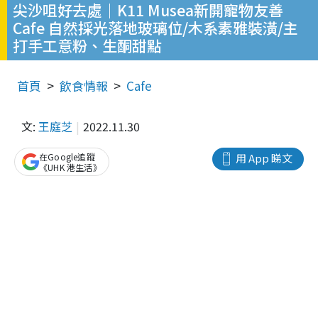
尖沙咀好去處｜K11 Musea新開寵物友善
Cafe 自然採光落地玻璃位/木系素雅裝潢/主
打手工意粉、生酮甜點
首頁
飲食情報
Cafe
文:
王庭芝
2022.11.30
在Google追蹤
用 App 睇文
《UHK 港生活》