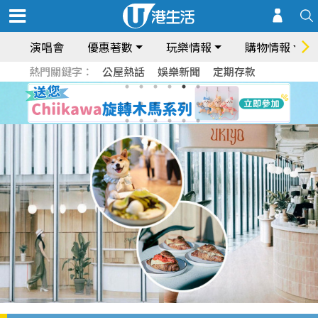
演唱會
優惠著數
玩樂情報
購物情報
熱門關鍵字：
公屋熱話
娛樂新聞
定期存款