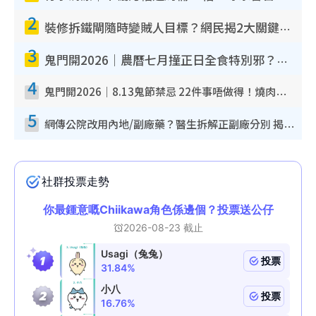
2
裝修拆鐵閘隨時變賊人目標？網民揭2大關鍵用途：裝新式等於白裝？附新舊鐵閘分別
3
鬼門開2026｜農曆七月撞正日全食特別邪？專家警告切忌做一事！揭4大禁忌+2招保平安
4
鬼門開2026｜8.13鬼節禁忌 22件事唔做得！燒肉、刺身要少食？半夜勿吹口哨/打呢個電話
5
網傳公院改用內地/副廠藥？醫生拆解正副廠分別 揭4類人換藥隨時出事