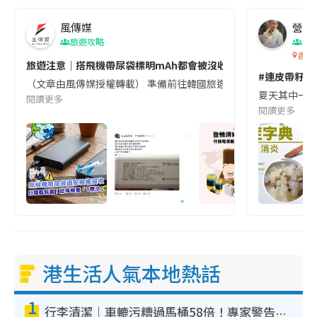
風傳媒
營養教
旅遊攻略
生
香港
旅遊注意｜搭飛機帶尿袋標明mAh都會被沒收😱出發前切記檢查「1
#連皮帶籽都
（文章由風傳媒授權轉載） 準備前往韓國旅遊的民眾，近期要特別留
夏天其中一種時
閱讀更多
閱讀更多
港生活人氣本地熱話
1
行李清潔｜車轆污糟過馬桶58倍！專家警告忌用酒精抹 教1招免污手除菌