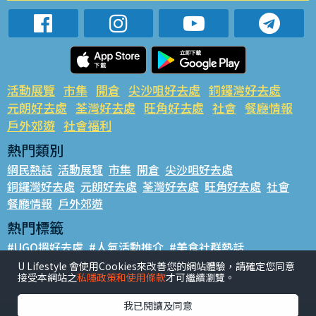
活動展覽
市集
開倉
尖沙咀好去處
銅鑼灣好去處
元朗好去處
荃灣好去處
旺角好去處
社會
餐廳情報
戶外郊遊
社會福利
熱門類別
網民熱話
活動展覽
市集
開倉
尖沙咀好去處
銅鑼灣好去處
元朗好去處
荃灣好去處
旺角好去處
社會
餐廳情報
戶外郊遊
熱門標籤
#UGO搵好去處
#人氣活動推介
#美食社群熱話
#親子玩樂好去處
#ULifestyle應用程式
#限時搶
U Lifestyle 會使用Cookies來改善您的網站體驗，請確定您同意
接受本網站之
私隱政策和使用條款
才可繼續瀏覽。
#UJetso禮物放送
#ULifestyle商戶中心
#著數
#網絡熱話
我已閱讀及同意
香港經濟日報版權所有©2026