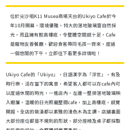
位於尖沙咀K11 Musea商場天台的Ukiyo Cafe於今
年10月開幕，環境優雅，特大的落地玻璃窗自然採
光，而且擁有較高樓底，令整體空間感十足，Cafe
是寵物友善餐廳，歡迎食客帶同毛孩一齊來，度過
一個悠閒的下午。立即往下看更多詳情啦！
Ukiyo Cafe的「Ukiyo」，日語漢字為「浮世」，有及
時行樂、活在當下的寓意，希望客人都可以在cafe內可
以度過休閒的時光，一進店內，左邊一整排落地玻璃映
入眼簾，温暖的日光照遍整間cafe，加上高樓底，感覺
開掦。全店的裝潢都以素雅的淺色木為主調，店舖裏面
大部份座位都是不規則的形狀，部分座椅及桌子都採取