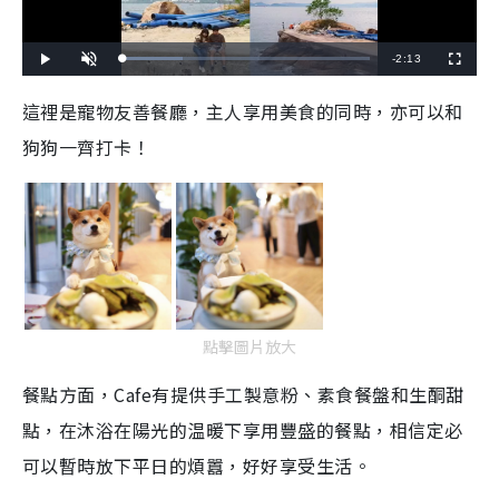
R
-
2:13
L
P
U
F
o
l
n
u
a
a
m
l
e
d
y
u
l
這裡是寵物友善餐廳，主人享用美食的同時，亦可以和
e
t
s
d
e
c
m
:
r
狗狗一齊打卡！
2
e
4
e
a
.
n
3
6
i
%
n
i
n
g
點擊圖片放大
T
餐點方面，Cafe有提供手工製意粉、素食餐盤和生酮甜
i
點，在沐浴在陽光的温暖下享用豐盛的餐點，相信定必
m
可以暫時放下平日的煩囂，好好享受生活。
e