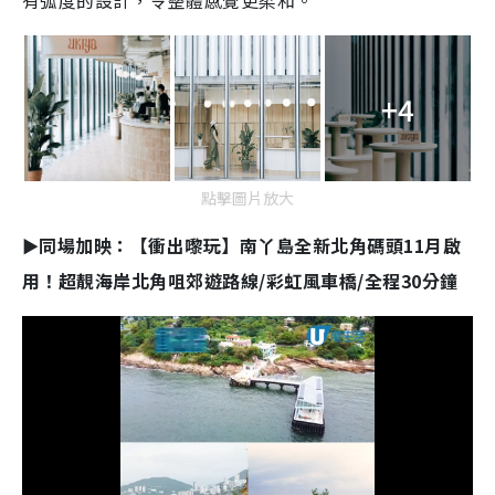
有弧度的設計，令整體感覺更柔和。
+4
點擊圖片放大
►同場加映：【衝出嚟玩】南丫島全新北角碼頭11月啟
用！超靚海岸北角咀郊遊路線/彩虹風車橋/全程30分鐘