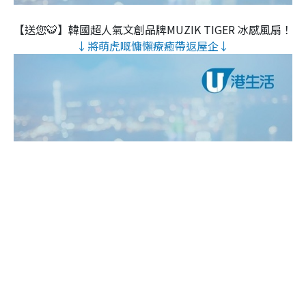
【送您🐯】韓國超人氣文創品牌MUZIK TIGER 冰感風扇！
↓將萌虎嘅慵懶療癒帶返屋企↓