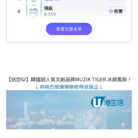
【送您🐯】韓國超人氣文創品牌MUZIK TIGER 冰感風扇！
↓將萌虎嘅慵懶療癒帶返屋企↓