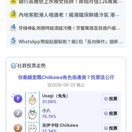
銀行高層戀上水療女技師！兩個月借128萬驚覺「沉船」沉落火海 揭背後疑似邪教操控賣淫
3
內地客歎港人唔識老！揭港鐵保鮮級冷氣 港人求放過：咪投訴
4
牙線棒亂用隨時越清越污糟！牙醫驚揭盲目過戶細菌恐致蛀牙：呢種先係日常真保養
5
WhatsApp預設貼圖點刪？揭1招「反向操作」還原簡潔介面 附3步實測教學