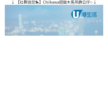
↓ 【社群送您🎠】Chiikawa迴旋木⾺吊飾公仔✨↓