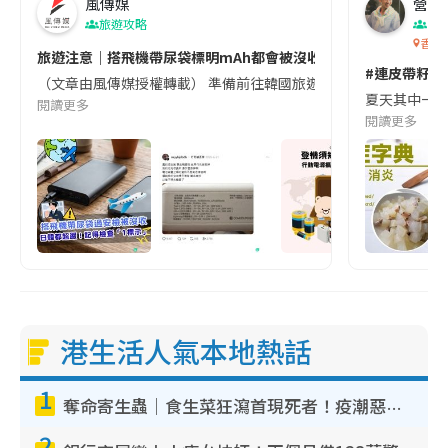
風傳媒
營養教
旅遊攻略
生
香港
旅遊注意｜搭飛機帶尿袋標明mAh都會被沒收😱出發前切記檢查「1
#連皮帶籽都
（文章由風傳媒授權轉載） 準備前往韓國旅遊的民眾，近期要特別留
夏天其中一種時
閱讀更多
閱讀更多
港生活人氣本地熱話
1
奪命寄生蟲｜食生菜狂瀉首現死者！疫潮惡化錄1.8萬宗病例 揭洗菜3大謬誤
2