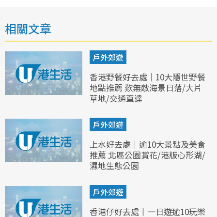
相關文章
戶外郊遊
香港野餐好去處｜10大隱世野餐
地點推薦 歎無敵海景日落/大片
草地/交通直達
戶外郊遊
上水好去處｜逾10大景點及美食
推薦 北區公園賞花/港版心形湖/
濕地生態公園
戶外郊遊
香港仔好去處丨一日遊逾10玩樂