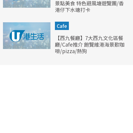
景點美食 特色避風塘遊覽團/香
港仔下水塘打卡
Cafe
【西九餐廳】7大西九文化區餐
廳/Cafe推介 飽覽維港海景歎咖
啡/pizza/熱狗