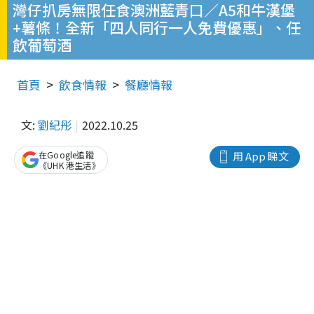
灣仔扒房無限任食澳洲藍青口／A5和牛漢堡
+薯條！全新「四人同行一人免費優惠」、任
飲葡萄酒
首頁
飲食情報
餐廳情報
文:
劉紀彤
2022.10.25
在Google追蹤
用 App 睇文
《UHK 港生活》