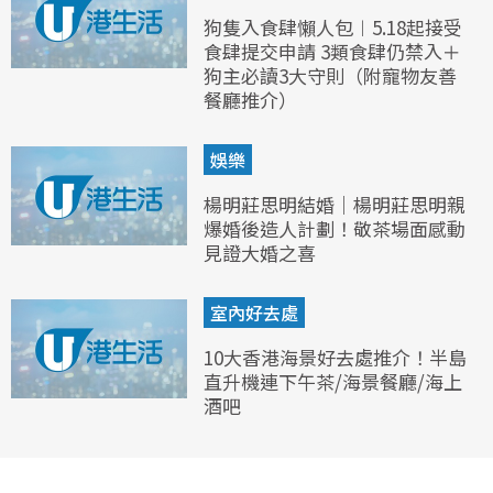
狗隻入食肆懶人包︱5.18起接受
食肆提交申請 3類食肆仍禁入＋
狗主必讀3大守則（附寵物友善
餐廳推介）
娛樂
楊明莊思明結婚｜楊明莊思明親
爆婚後造人計劃！敬茶場面感動
見證大婚之喜
室內好去處
10大香港海景好去處推介！半島
直升機連下午茶/海景餐廳/海上
酒吧