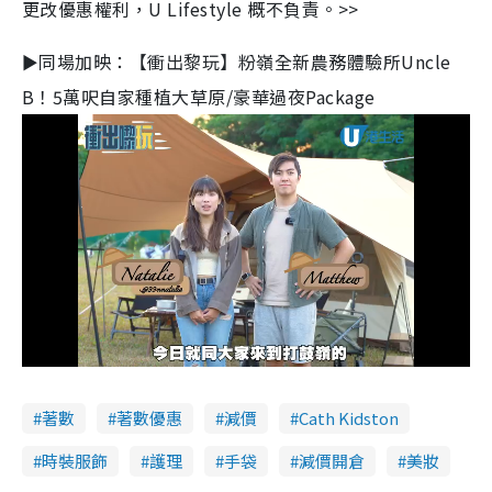
更改優惠權利，U Lifestyle 概不負責。>>
►同場加映：【衝出黎玩】粉嶺全新農務體驗所Uncle
B！5萬呎自家種植大草原/豪華過夜Package
L
U
o
n
a
m
d
u
e
t
d
e
著數
著數優惠
減價
Cath Kidston
:
3
0
.
時裝服飾
護理
手袋
減價開倉
美妝
4
2
%