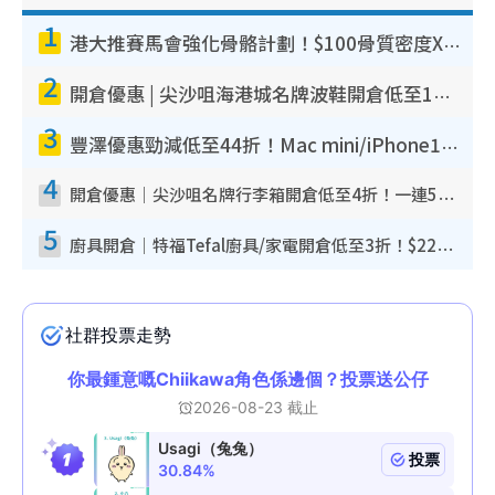
1
港大推賽馬會強化骨骼計劃！$100骨質密度X光檢查 完成免費運動訓練送超市禮券！附參加資格
2
開倉優惠 | 尖沙咀海港城名牌波鞋開倉低至1折！On鞋$899起／Joy&Peace鞋履$98起
3
豐澤優惠勁減低至44折！Mac mini/iPhone17Pro大減價！廚房家電$220起
4
開倉優惠｜尖沙咀名牌行李箱開倉低至4折！一連5日 American Tourister/ace./Hallmark $200起！
5
廚具開倉｜特福Tefal廚具/家電開倉低至3折！$220起買平底鍋/炒鑊/湯煲！電飯煲/吸塵機/燙斗$418起