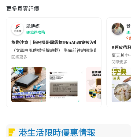
更多真實評價
風傳媒
營養教
旅遊攻略
生
香港
旅遊注意｜搭飛機帶尿袋標明mAh都會被沒收😱出發前切記檢查「1
#連皮帶籽都
（文章由風傳媒授權轉載） 準備前往韓國旅遊的民眾，近期要特別留
夏天其中一種時
閱讀更多
閱讀更多
港生活限時優惠情報