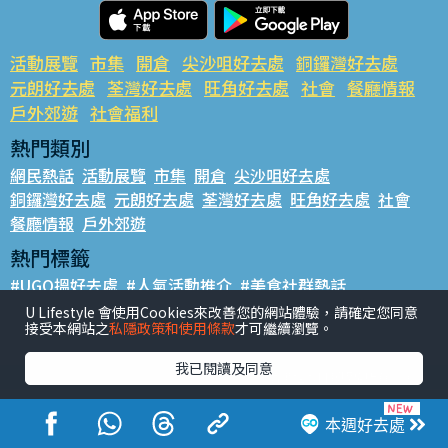
活動展覽
市集
開倉
尖沙咀好去處
銅鑼灣好去處
元朗好去處
荃灣好去處
旺角好去處
社會
餐廳情報
戶外郊遊
社會福利
熱門類別
網民熱話
活動展覽
市集
開倉
尖沙咀好去處
銅鑼灣好去處
元朗好去處
荃灣好去處
旺角好去處
社會
餐廳情報
戶外郊遊
熱門標籤
#UGO搵好去處
#人氣活動推介
#美食社群熱話
#親子玩樂好去處
#ULifestyle應用程式
#限時搶
U Lifestyle 會使用Cookies來改善您的網站體驗，請確定您同意
接受本網站之
私隱政策和使用條款
才可繼續瀏覽。
#UJetso禮物放送
#ULifestyle商戶中心
#著數
#網絡熱話
我已閱讀及同意
香港經濟日報版權所有©2026
本週好去處