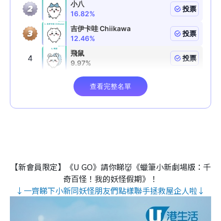
【新會員限定】《U GO》請你睇👹《蠟筆小新劇場版：千
奇百怪！我的妖怪假期》！
↓一齊睇下小新同妖怪朋友們點樣聯手拯救屋企人啦↓