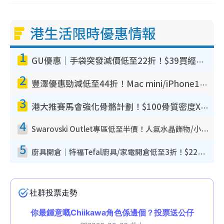
港生活限時優惠情報
1
GU優惠｜手袋突發減價低至22折！$39買經典波士頓包/餃子袋！飾物同步減價$29起！
2
豐澤優惠勁減低至44折！Mac mini/iPhone17Pro大減價！廚房家電$220起
3
港大推賽馬會強化骨骼計劃！$100骨質密度X光檢查 完成免費運動訓練送超市禮券！附參加資格
4
Swarovski Outlet專區低至半價！人氣水晶飾物/小擺設$138起！迪士尼款/水晶高跟鞋都有平
5
廚具開倉｜特福Tefal廚具/家電開倉低至3折！$220起買平底鍋/炒鑊/湯煲！電飯煲/吸塵機/燙斗$418起