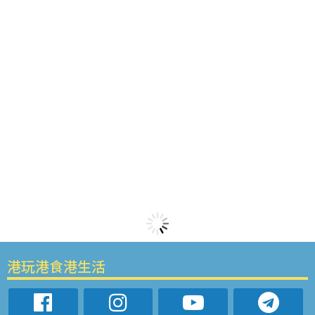
港玩港食港生活