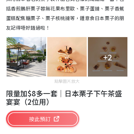
括香煎鵝肝栗子蓉無花果布里歐、栗子蛋撻、栗子香蕉
蛋糕配焦糖栗子、栗子核桃撻等，鍾意食日本栗子的朋
友記得唔好錯過啦！
+2
點擊圖片放大
限量加
$8
多一套｜日本栗子下午茶盛
宴宴（
2
位用）
按此預訂