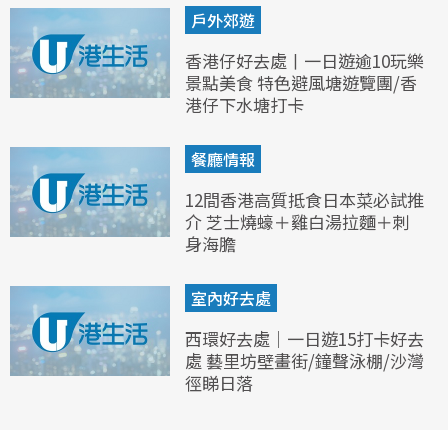
戶外郊遊
香港仔好去處丨一日遊逾10玩樂
景點美食 特色避風塘遊覽團/香
港仔下水塘打卡
餐廳情報
12間香港高質抵食日本菜必試推
介 芝士燒蠔＋雞白湯拉麵＋刺
身海膽
室內好去處
西環好去處｜一日遊15打卡好去
處 藝里坊壁畫街/鐘聲泳棚/沙灣
徑睇日落