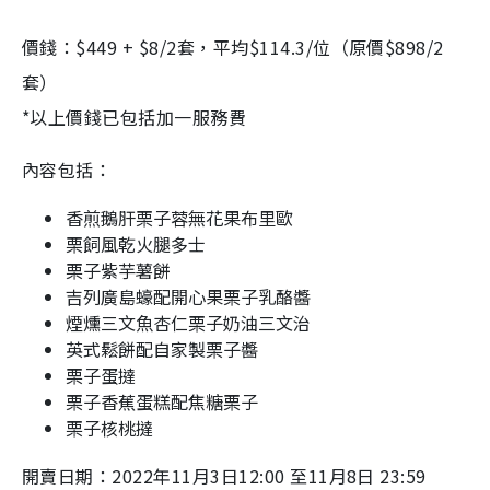
價錢：
$449 + $8/2
套，平均
$114.3/
位（原價
$898/2
套）
*
以上價錢已包括加一服務費
內容包括：
香煎鵝肝栗子蓉無花果布里歐
栗飼風乾火腿多士
栗子紫芋薯餅
吉列廣島蠔配開心果栗子乳酪醬
煙燻三文魚杏仁栗子奶油三文治
英式鬆餅配自家製栗子醬
栗子蛋撻
栗子香蕉蛋糕配焦糖栗子
栗子核桃撻
開賣日期：2022年11月3日12:00 至11月8日 23:59