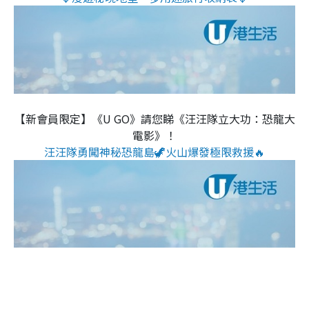
【新會員限定】《U GO》請您睇《汪汪隊立大功：恐龍大
電影》！
汪汪隊勇闖神秘恐龍島🦖火山爆發極限救援🔥