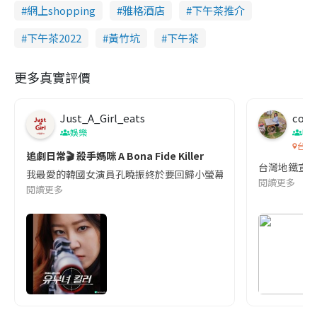
網上shopping
雅格酒店
下午茶推介
下午茶2022
黃竹坑
下午茶
更多真實評價
Just_A_Girl_eats
co c
娛樂
吹
台灣
追劇日常🎬 殺手媽咪 A Bona Fide Killer
台灣地鐵宣
我最愛的韓國女演員孔曉振終於要回歸小螢幕啦!這次的劇本改編自同名
閱讀更多
閱讀更多