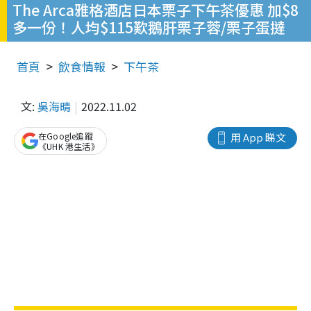
The Arca雅格酒店日本栗子下午茶優惠 加$8
多一份！人均$115歎鵝肝栗子蓉/栗子蛋撻
首頁
飲食情報
下午茶
文:
吳海晴
2022.11.02
在Google追蹤
用 App 睇文
《UHK 港生活》