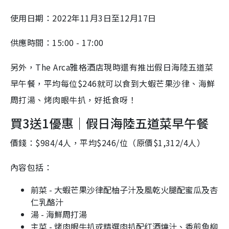
使用
日期：
2022
年
11
月3日至
12
月17日
供應時間：
15:00 - 17:00
另外，The Arca雅格酒店現時還有推出假日海陸五道菜
早午餐，平均每位
$246就可以食到大蝦芒果沙律、海鮮
周打湯、烤肉眼牛扒，好抵食呀！
買3送1優惠
｜
假日海陸五道菜早午餐
價錢：$984/4人，平均$246/位（原價$1,312/4人）
內容包括：
前菜 - 大蝦芒果沙律配柚子汁及風乾火腿配蜜瓜及杏
仁乳酪汁
湯 - 海鮮周打湯
主菜 - 烤肉眼牛扒或精選肉扒配红酒燒汁、香煎魚柳