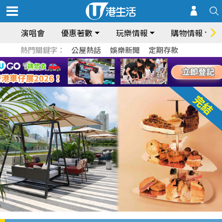
演唱會
優惠著數
玩樂情報
購物情報
熱門關鍵字：
公屋熱話
娛樂新聞
定期存款