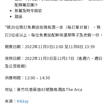
配蒔蘿忌廉汁
新薯及時令蔬菜
甜品
*頭20位預訂免費送玫瑰氣酒一支（每訂單計算） ，預
訂2位或以上，每位免費加配鮮味濃厚帶子及虎蝦一份。
開賣日期：2022年11月3日12:00 至11月8日 23:59
使用日期：
2022
年
11
月
3
日至
12
月17日（逢週六、週日
及公眾假期）
供應時間：
12:00 – 14:30
地址：黃竹坑香葉道
43
號雅格酒店
The Arca
來源：
KKday