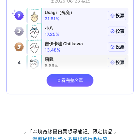
↓「森境奇緣夏日異想尋龍記」限定精品↓
↓漫遊秘境地墊、多用途旅行收納袋↓