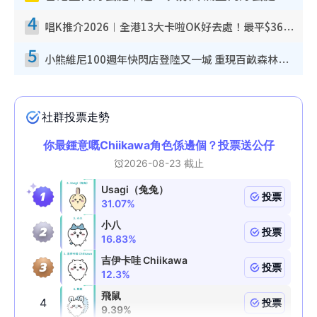
4
唱K推介2026︱全港13大卡啦OK好去處！最平$36起 日文K都有！(附地址+收費詳情)
5
小熊維尼100週年快閃店登陸又一城 重現百畝森林經典場景／獨家限定盲盒登場／專屬DIY香水