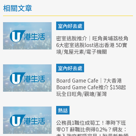
相關文章
室內好去處
密室逃脫推介｜旺角黃埔荔枝角
6大密室逃脫lost逃出香港 5D實
境/鬼屋元素/電子機關
室內好去處
Board Game Cafe｜7大香港
Board Game Cafe推介 $158起
玩全日旺角/觀塘/荃灣
熱話
公務員1職位成筍工！準時下班
零OT 辭職比例得0.2%？網友：
考入政府都唔容易！附最新教師