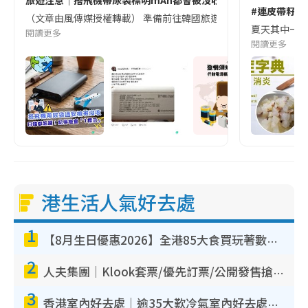
#連皮帶籽都
（文章由風傳媒授權轉載） 準備前往韓國旅遊的民眾，近期要特別留
夏天其中一種時
閱讀更多
閱讀更多
港生活人氣好去處
1
【8月生日優惠2026】全港85大食買玩著數攻略 自助餐/火鍋放題同行免費＋誠品/DONKI送現金券
2
人夫集團｜Klook套票/優先訂票/公開發售搶飛攻略！附票價.購票連結.場地座位表
3
香港室內好去處｜逾35大歎冷氣室內好去處推介 室內活動免費避雨無懼落雨