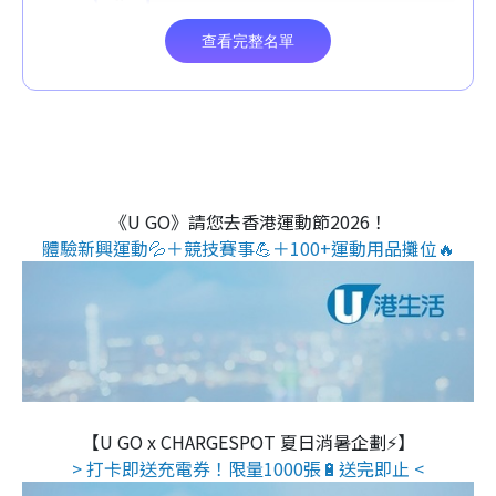
《U GO》請您去香港運動節2026！
體驗新興運動💦＋競技賽事💪＋100+運動用品攤位🔥
【U GO x CHARGESPOT 夏日消暑企劃⚡】
> 打卡即送充電券！限量1000張🔋送完即止 <