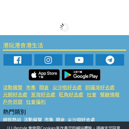
港玩港食港生活
活動展覽
市集
開倉
尖沙咀好去處
銅鑼灣好去處
元朗好去處
荃灣好去處
旺角好去處
社會
餐廳情報
戶外郊遊
社會福利
熱門類別
網民熱話
活動展覽
市集
開倉
尖沙咀好去處
銅鑼灣好去處
元朗好去處
荃灣好去處
旺角好去處
社會
U Lifestyle 會使用Cookies來改善您的網站體驗，請確定您同意