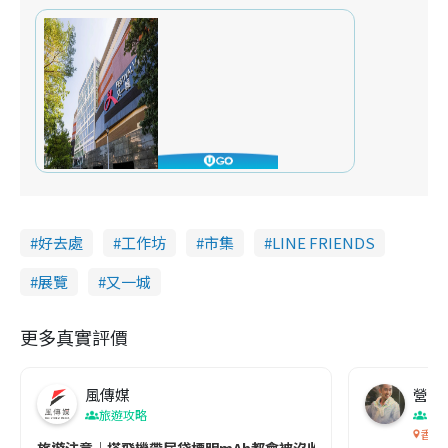
好去處
工作坊
市集
LINE FRIENDS
展覽
又一城
更多真實評價
風傳媒
營養教
旅遊攻略
生
香港
旅遊注意｜搭飛機帶尿袋標明mAh都會被沒收😱出發前切記檢查「1