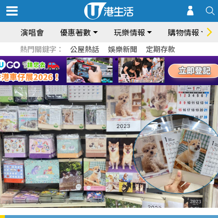
演唱會
優惠著數
玩樂情報
購物情報
熱門關鍵字：
公屋熱話
娛樂新聞
定期存款