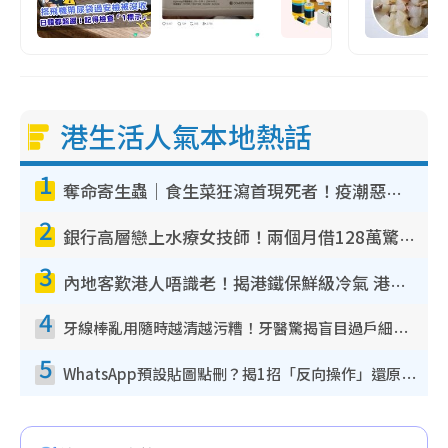
港生活人氣本地熱話
1
奪命寄生蟲｜食生菜狂瀉首現死者！疫潮惡化錄1.8萬宗病例 揭洗菜3大謬誤
2
銀行高層戀上水療女技師！兩個月借128萬驚覺「沉船」沉落火海 揭背後疑似邪教操控賣淫
3
內地客歎港人唔識老！揭港鐵保鮮級冷氣 港人求放過：咪投訴
4
牙線棒亂用隨時越清越污糟！牙醫驚揭盲目過戶細菌恐致蛀牙：呢種先係日常真保養
5
WhatsApp預設貼圖點刪？揭1招「反向操作」還原簡潔介面 附3步實測教學