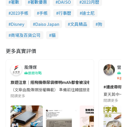
著數
著數優惠
DAISO
2023月曆
2023手帳
手帳
行事曆
迪士尼
Disney
Daiso Japan
文具精品
狗
商場及百貨公司
貓
更多真實評價
風傳媒
營養教
旅遊攻略
生
香港
旅遊注意｜搭飛機帶尿袋標明mAh都會被沒收😱出發前切記檢查「1
#連皮帶籽都
（文章由風傳媒授權轉載） 準備前往韓國旅遊的民眾，近期要特別留
夏天其中一種時
閱讀更多
閱讀更多