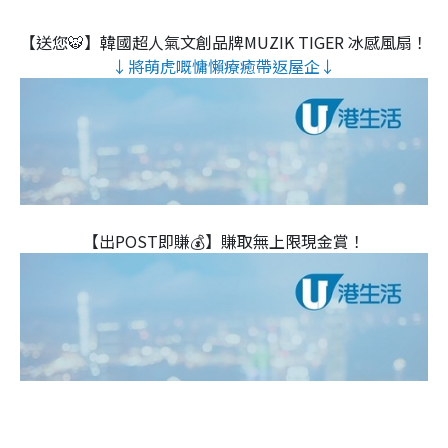
【送您🐯】韓國超人氣文創品牌MUZIK TIGER 冰感風扇！
↓將萌虎嘅慵懶療癒帶返屋企↓
【出POST即賺💰】賺取無上限現金賞！