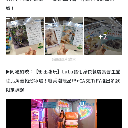
奴！
+2
點擊圖片放大
►同場加映：【衝出嚟玩】LuLu豬化身快餐店實習生登
陸北角滾軸溜冰場！聯乘潮玩品牌+CASETiFY推出多款
限定週邊