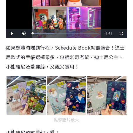
R
-
1:41
L
P
U
F
o
l
n
u
a
a
m
l
e
d
y
u
l
如果想隨時睇到行程，Schedule Book就最適合！迪士
e
t
s
d
e
c
m
:
r
尼款式的手帳選擇眾多，包括米奇老鼠、迪士尼公主、
3
e
2
e
a
.
n
0
小熊維尼及愛麗絲，又靚又實用！
8
i
%
n
i
n
g
T
點擊圖片放大
i
小熊維尼款式夢幻可愛！
m