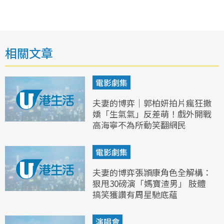
相關文章
電影劇集
夫妻的博弈｜郭柏妍拍片瘋狂撒
嬌「生氣氣」反差萌！戲外開戰
高海寧不為所動笑翻網民
電影劇集
夫妻的博弈張頴康角色全解構：
狠甩30磅演「媽寶渣男」 肢體
搞笑獲讚有周星馳底蘊
演唱會