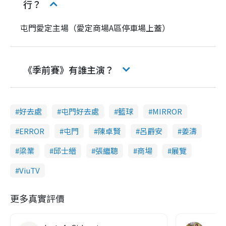
行？
屯門愛定主場（愛定商場A區停車場上蓋）
《季前賽》有誰主演？
好去處
屯門好去處
籃球
MIRROR
ERROR
屯門
陳卓賢
呂爵安
姜濤
梁業
邱士縉
張繼聰
商場
展覽
ViuTV
更多真實評價