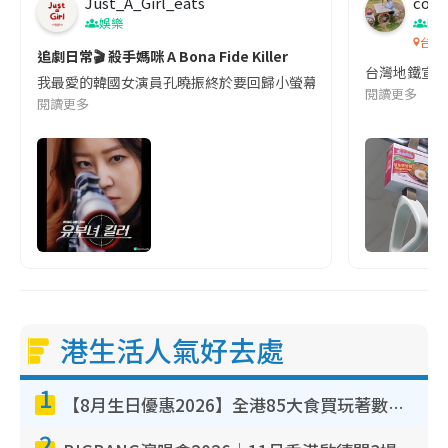
Just_A_Girl_eats
co c
娛樂
吹
台灣
追劇日常🎬 殺手媽咪 A Bona Fide Killer
台灣地鐵宣
我最愛的韓國女演員孔曉振終於要回歸小螢幕啦!這次的劇本改編自同名
閱讀更多
閱讀更多
港生活人氣好去處
1
【8月生日優惠2026】全港85大食買玩著數攻略 自助餐/火鍋放題同行免費＋誠品/DONKI送現金券
2