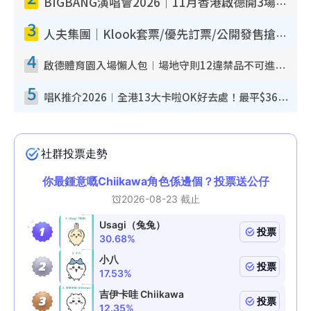
BIGBANG演唱會2026｜11月香港啟德開3場！實名制VIP申請、優先購票攻略
3
人夫集團｜Klook套票/優先訂票/公開發售搶飛攻略！附票價.購票連結.場地座位表
4
啟德體育園入場懶人包︱場地守則12違禁品不可進場准帶細水樽但全場禁樽蓋！應援牌有限制！
5
唱K推介2026︱全港13大卡啦OK好去處！最平$36起 日文K都有！(附地址+收費詳情)