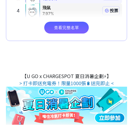
【U GO x CHARGESPOT 夏日消暑企劃⚡】
> 打卡即送充電券！限量1000張🔋送完即止 <