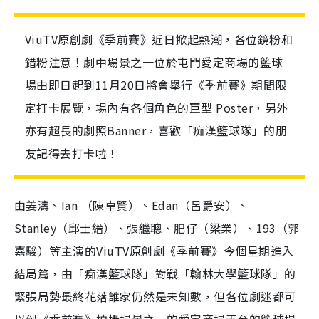
ViuTV原創劇《季前賽》近日掀起熱潮，各位鏡粉和
錯粉注意！劇中場景之一位於屯門愛定商場的籃球
場由即日起到11月20日將會舉行《季前賽》期間限
定打卡展覽，場內有各個角色的巨型 Poster，另外
亦有超長的劇照Banner，喜歡「痴漢籃球隊」的朋
友記得去打卡啦！
由姜濤、Ian （陳卓賢）、Edan（呂爵安）、
Stanley（邱士縉）、張繼聰、肥仔（梁業）、193（郭
嘉駿）等主演的ViuTV原創劇《季前賽》今個星期進入
結局篇，由「痴漢籃球隊」對戰「翰林大學籃球隊」的
緊張局勢最終花落誰家仍然是未知數，但各位劇迷都可