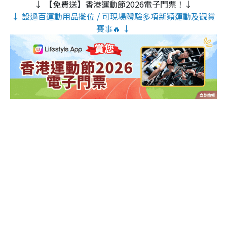
↓ 【免費送】香港運動節2026電子門票！↓
↓ 設過百運動用品攤位 / 可現場體驗多項新穎運動及觀賞
賽事🔥 ↓