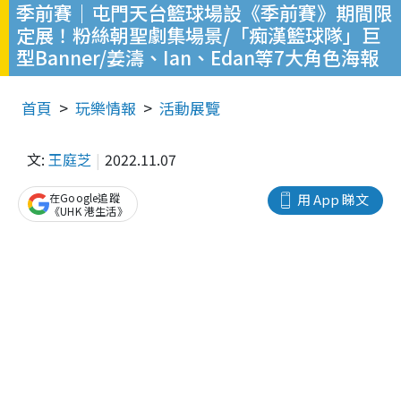
季前賽｜屯門天台籃球場設《季前賽》期間限
定展！粉絲朝聖劇集場景/「痴漢籃球隊」巨
型Banner/姜濤、Ian、Edan等7大角色海報
首頁
玩樂情報
活動展覽
文:
王庭芝
2022.11.07
在Google追蹤
用 App 睇文
《UHK 港生活》