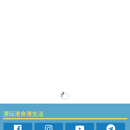
港玩港食港生活