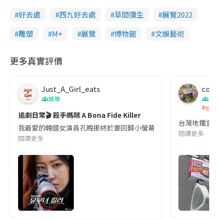
好去處
西九好去處
草間彌生
展覽2022
雕塑
M+
展覽
博物館
文娛藝術
更多真實評價
Just_A_Girl_eats
co c
娛樂
吹
台灣
追劇日常🎬 殺手媽咪 A Bona Fide Killer
台灣地鐵宣
我最愛的韓國女演員孔曉振終於要回歸小螢幕啦!這次的劇本改編自同名
閱讀更多
閱讀更多