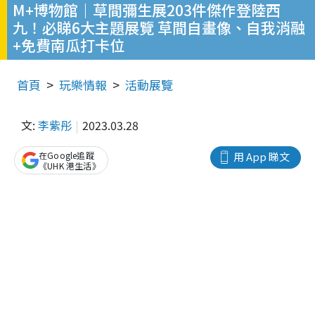
M+博物館｜草間彌生展203件傑作登陸西
九！必睇6大主題展覽 草間自畫像、自我消融
+免費南瓜打卡位
首頁
玩樂情報
活動展覽
文:
李紫彤
2023.03.28
在Google追蹤
用 App 睇文
《UHK 港生活》