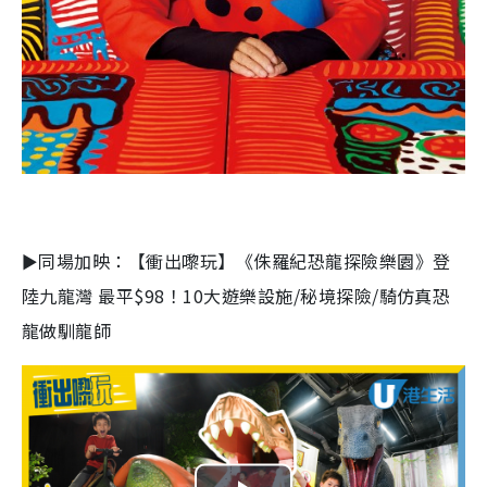
►同場加映：【衝出嚟玩】《侏羅紀恐龍探險樂園》登
陸九龍灣 最平$98！10大遊樂設施/秘境探險/騎仿真恐
龍做馴龍師