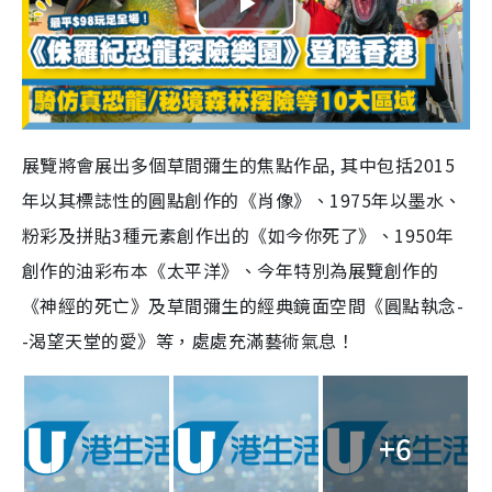
P
l
a
展覽將會展出多個草間彌生的焦點作品
,
其中包括
2015
y
年以其標誌性的圓點創作的《肖像》、
1975
年以墨水、
V
粉彩及拼貼
3
種元素創作出的《如今你死了》、1950年
創作的油彩布本《太平洋》、今年特別為展覽創作的
i
《神經的死亡》及草間彌生的經典鏡面空間《圓點執念
-
d
-
渴望天堂的愛》等，處處充滿藝術氣息！
e
o
+6