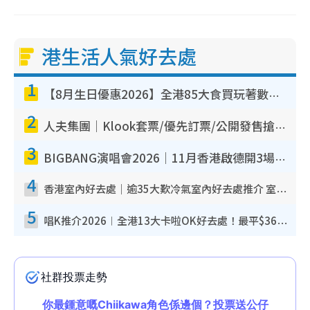
港生活人氣好去處
1
【8月生日優惠2026】全港85大食買玩著數攻略 自助餐/火鍋放題同行免費＋誠品/DONKI送現金券
2
人夫集團｜Klook套票/優先訂票/公開發售搶飛攻略！附票價.購票連結.場地座位表
3
BIGBANG演唱會2026｜11月香港啟德開3場！實名制VIP申請、優先購票攻略
4
香港室內好去處｜逾35大歎冷氣室內好去處推介 室內活動免費避雨無懼落雨
5
唱K推介2026︱全港13大卡啦OK好去處！最平$36起 日文K都有！(附地址+收費詳情)