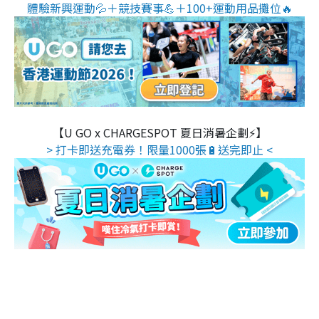
體驗新興運動💦＋競技賽事💪＋100+運動用品攤位🔥
【U GO x CHARGESPOT 夏日消暑企劃⚡】
> 打卡即送充電券！限量1000張🔋送完即止 <