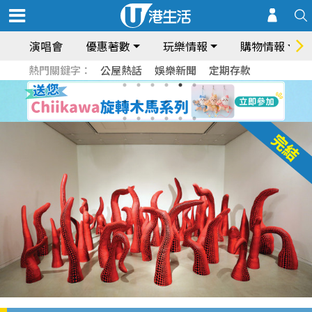
演唱會
優惠著數
玩樂情報
購物情報
熱門關鍵字：
公屋熱話
娛樂新聞
定期存款