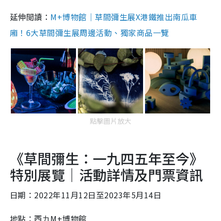
延伸閲讀：
M+博物館｜草間彌生展X港鐵推出南瓜車
廂！6大草間彌生展周邊活動、獨家商品一覽
點擊圖片放大
《草間彌生：一九四五年至今》
特別展覽｜活動詳情及門票資訊
日期：2022年
11
月
12
日至
2023
年5
月14
日
地點：西九
M+
博物館