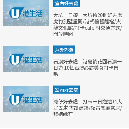
室內好去處
大坑一日遊｜大坑逾20個好去處
虎豹別墅重開/港式懷舊麵檔/火
龍文化館/打卡cafe 附交通方式/
開放時間
戶外郊遊
石澳好去處｜港島後花園石澳一
日遊 10個石澳必訪美食打卡景
點
室內好去處
灣仔好去處｜打卡一日遊逾15大
好去處 古蹟建築/復古餐廳茶居/
拜姻緣石