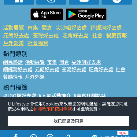
活動展覽
市集
開倉
尖沙咀好去處
銅鑼灣好去處
元朗好去處
荃灣好去處
旺角好去處
社會
餐廳情報
戶外郊遊
社會福利
熱門類別
網民熱話
活動展覽
市集
開倉
尖沙咀好去處
銅鑼灣好去處
元朗好去處
荃灣好去處
旺角好去處
社會
餐廳情報
戶外郊遊
熱門標籤
#UGO搵好去處
#人氣活動推介
#美食社群熱話
#親子玩樂好去處
#ULifestyle應用程式
#限時搶
U Lifestyle 會使用Cookies來改善您的網站體驗，請確定您同意
接受本網站之
私隱政策和使用條款
才可繼續瀏覽。
#UJetso禮物放送
#ULifestyle商戶中心
#著數
#網絡熱話
我已閱讀及同意
香港經濟日報版權所有©2026