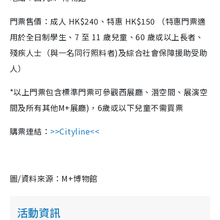
門票售價：成人
HK$240
、特惠
HK$150
（特惠門票適
用於全日制學生、
7
至
11
歲兒童、
60
歲或以上長者、
殘疾人士（與一名同行照料者
)
及綜合社會保障援助受助
人）
*
以上門票包含標準門票可參觀西展廳、潛空間、展演空
間及所有其他
M+
展廳
)
，
6
歲或以下兒童不需買票
購票連結：
>>Cityline<<
圖/資料來源：M+博物館
活動資訊