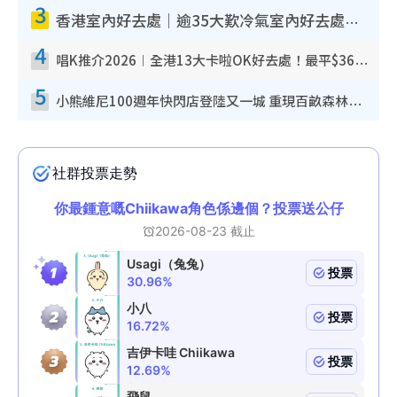
3
香港室內好去處｜逾35大歎冷氣室內好去處推介 室內活動免費避雨無懼落雨
4
唱K推介2026︱全港13大卡啦OK好去處！最平$36起 日文K都有！(附地址+收費詳情)
5
小熊維尼100週年快閃店登陸又一城 重現百畝森林經典場景／獨家限定盲盒登場／專屬DIY香水