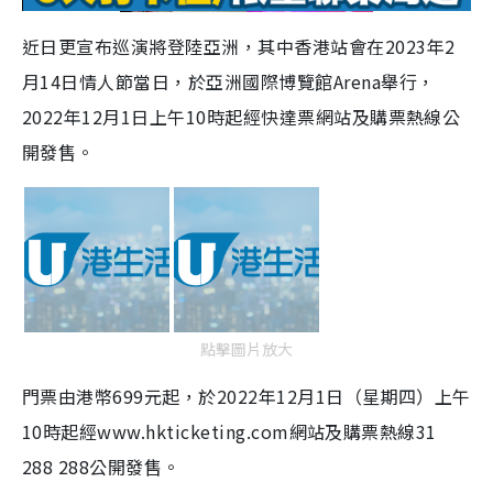
a
近日更宣布巡演將登陸亞洲，其中香港站會在2023年2
y
月14日情人節當日，於亞洲國際博覽館Arena舉行，
V
2022年12月1日上午10時起經快達票網站及購票熱線公
開發售。
i
d
e
o
點擊圖片放大
門票由港幣699元起，於2022年12月1日（星期四）上午
10時起經www.hkticketing.com網站及購票熱線31
288 288公開發售。