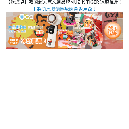
【送您🐯】韓國超人氣文創品牌MUZIK TIGER 冰感風扇！
↓將萌虎嘅慵懶療癒帶返屋企↓