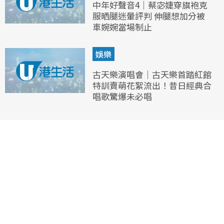
中年好聲音4｜蔡宓婕穿旗袍克
服晒腿迷暈評判 伸腿想加分被
車婉婉當場制止
娛樂
古天樂演唱會｜古天樂首踏紅館
特訓賣萌花絮流出！昔日經典合
唱歌驚爆未必唱