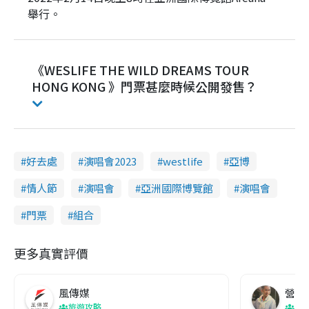
舉行。
《WESLIFE THE WILD DREAMS TOUR
HONG KONG 》門票甚麼時候公開發售？
好去處
演唱會2023
westlife
亞博
情人節
演唱會
亞洲國際博覽館
演唱會
門票
組合
更多真實評價
風傳媒
營養教
旅遊攻略
生