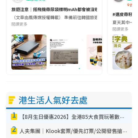
香港
旅遊注意｜搭飛機帶尿袋標明mAh都會被沒收😱出發前切記檢查「1
#連皮帶籽都
（文章由風傳媒授權轉載） 準備前往韓國旅遊的民眾，近期要特別留
夏天其中一種時
閱讀更多
閱讀更多
港生活人氣好去處
1
【8月生日優惠2026】全港85大食買玩著數攻略 自助餐/火鍋放題同行免費＋誠品/DONKI送現金券
2
人夫集團｜Klook套票/優先訂票/公開發售搶飛攻略！附票價.購票連結.場地座位表