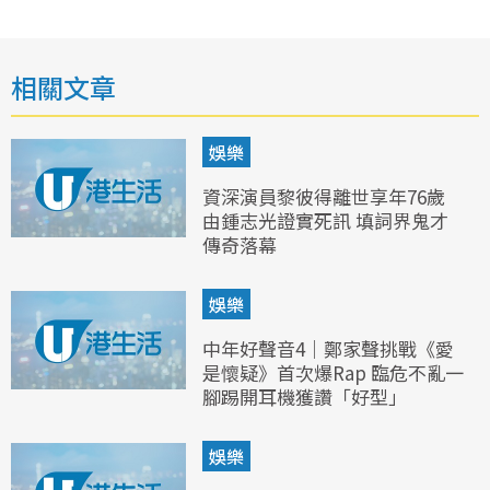
相關文章
娛樂
資深演員黎彼得離世享年76歲
由鍾志光證實死訊 填詞界鬼才
傳奇落幕
娛樂
中年好聲音4｜鄭家聲挑戰《愛
是懷疑》首次爆Rap 臨危不亂一
腳踢開耳機獲讚「好型」
娛樂