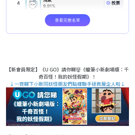
【新會員限定】《U GO》請你睇👹《蠟筆小新劇場版：千
奇百怪！我的妖怪假期》！
↓一齊睇下小新同妖怪朋友們點樣聯手拯救屋企人啦↓