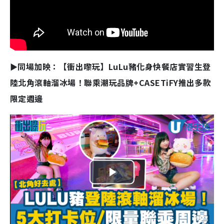
►同場加映：【衝出嚟玩】LuLu豬化身快餐店實習生登
陸北角滾軸溜冰場！聯乘潮玩品牌+CASETiFY推出多款
限定週邊
P
l