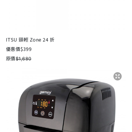
ITSU 頸輕 Zone 24 折
優惠價$399
原價$̶1̶,̶6̶8̶0̶