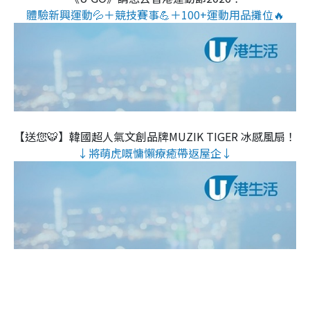
體驗新興運動💦＋競技賽事💪＋100+運動用品攤位🔥
【送您🐯】韓國超人氣文創品牌MUZIK TIGER 冰感風扇！
↓將萌虎嘅慵懶療癒帶返屋企↓