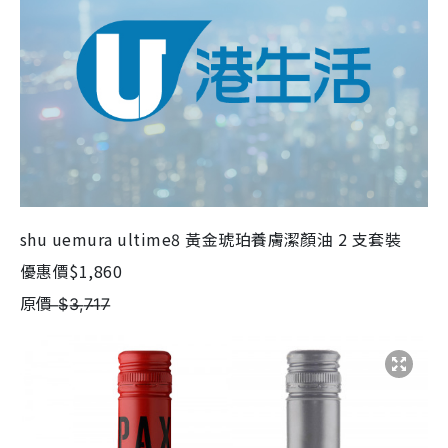
shu uemura ultime8 黃金琥珀養膚潔顏油 2 支套裝
優惠價$1,860
原價 ̶$̶3̶,̶7̶1̶7̶