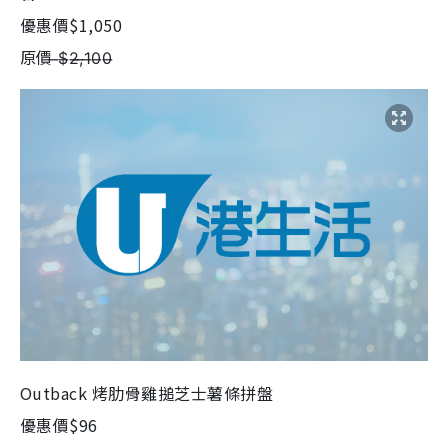
優惠價$1,050
原價 ̶$̶2̶,̶1̶0̶0̶
Outback 烤肋骨雞搥芝士薯條拼盤
優惠價$96