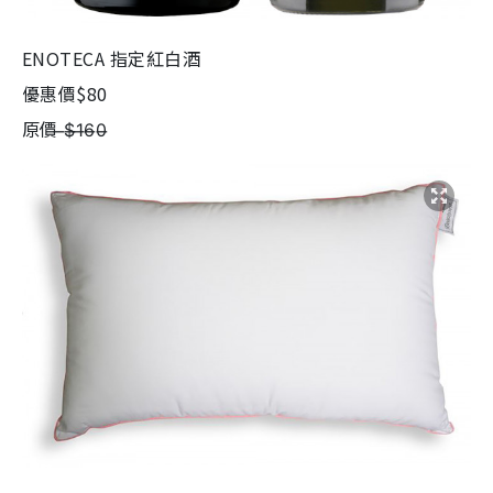
ENOTECA 指定紅白酒
優惠價$80
原價 ̶$̶1̶6̶0̶