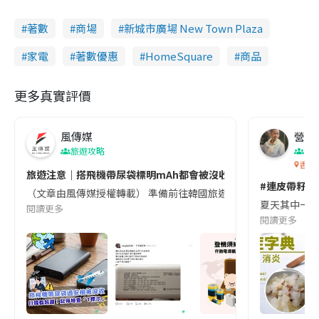
著數
商場
新城市廣場 New Town Plaza
家電
著數優惠
HomeSquare
商品
更多真實評價
風傳媒
營養教
旅遊攻略
生
香港
旅遊注意｜搭飛機帶尿袋標明mAh都會被沒收😱出發前切記檢查「1
#連皮帶籽都
（文章由風傳媒授權轉載） 準備前往韓國旅遊的民眾，近期要特別留
夏天其中一種時
閱讀更多
閱讀更多