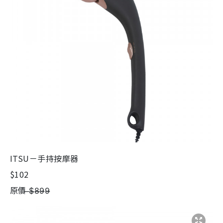
ITSU－手持按摩器
$102
原價 ̶$̶8̶9̶9̶