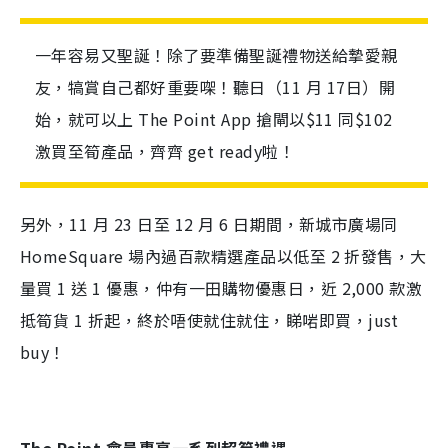
一年容易又聖誕！除了要準備聖誕禮物送給摯愛親
友，犒賞自己都好重要㗎！聽日（11 月 17日）開
始，就可以上 The Point App 搶閘以$11 同$102
激買至筍產品，齊齊 get ready啦！
另外，11 月 23 日至 12 月 6 日期間，新城市廣場同
HomeSquare 場內過百款精選產品以低至 2 折發售，大
量買 1 送 1 優惠，仲有一田購物優惠日，近 2,000 款激
抵筍貨 1 折起，終於唔使就住就住，睇啱即買，just
buy！