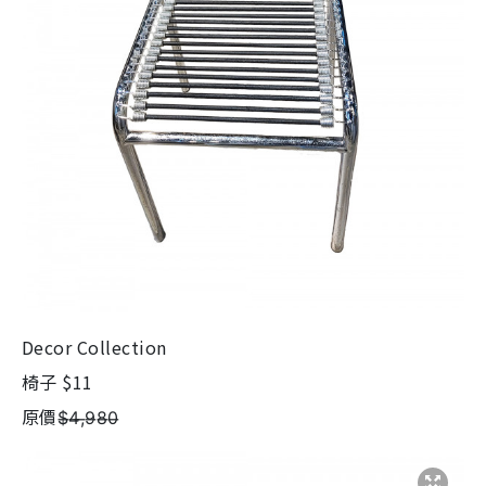
Decor Collection
椅子 $11
原價$̶4̶,̶9̶8̶0̶