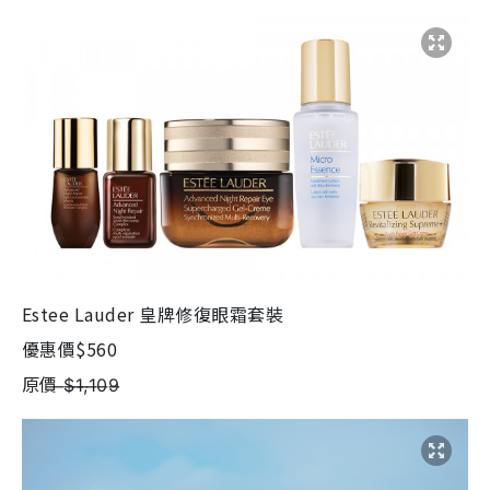
Estee Lauder 皇牌修復眼霜套裝
優惠價$560
原價 ̶$̶1̶,̶1̶0̶9̶