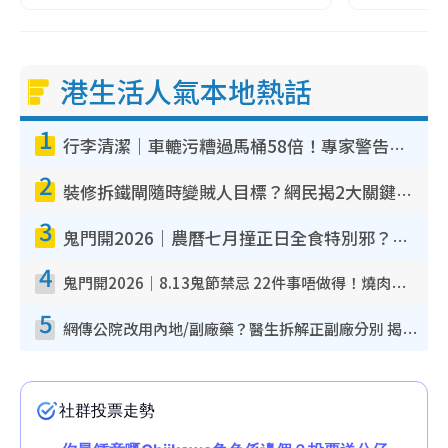
港生活人氣本地熱話
1
行李清潔｜車轆污糟過馬桶58倍！專家警告忌用酒精抹 教1招免污手除菌
2
裝修拆鐵閘隨時變賊人目標？網民揭2大關鍵用途：裝新式等於白裝？附新舊鐵閘分別
3
鬼門開2026｜農曆七月撞正日全食特別邪？專家警告切忌做一事！揭4大禁忌+2招保平安
4
鬼門開2026｜8.13鬼節禁忌 22件事唔做得！燒肉、刺身要少食？半夜勿吹口哨/打呢個電話
5
網傳公院改用內地/副廠藥？醫生拆解正副廠分別 揭4類人換藥隨時出事