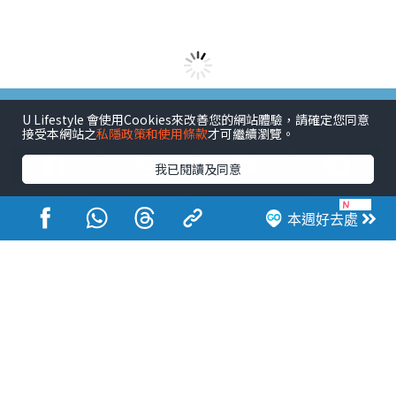
港玩港食港生活
U Lifestyle 會使用Cookies來改善您的網站體驗，請確定您同意
接受本網站之
私隱政策和使用條款
才可繼續瀏覽。
我已閱讀及同意
本週好去處
活動展覽
市集
開倉
尖沙咀好去處
銅鑼灣好去處
元朗好去處
荃灣好去處
旺角好去處
社會
餐廳情報
戶外郊遊
社會福利
熱門類別
網民熱話
活動展覽
市集
開倉
尖沙咀好去處
銅鑼灣好去處
元朗好去處
荃灣好去處
旺角好去處
社會
餐廳情報
戶外郊遊