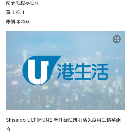
蓆夢思甜夢睡枕
買 1 送 1
原價 ̶$̶7̶3̶0̶
Shiseido ULTIMUNE 新升級紅妍肌活免疫再生精華組
合