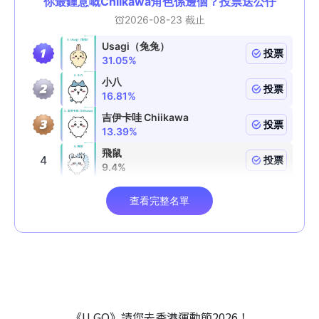
《U GO》請您去香港運動節2026！