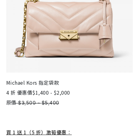
Michael Kors 指定袋款
4 折 優惠價$1,400 - $2,000
原價 ̶$̶3̶,̶5̶0̶0̶ ̶-̶ ̶$̶5̶,̶4̶0̶0̶
買 1 送 1（5 折）激筍優惠︰