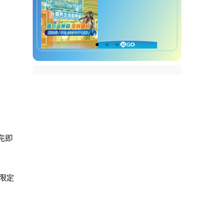
完即
款限定