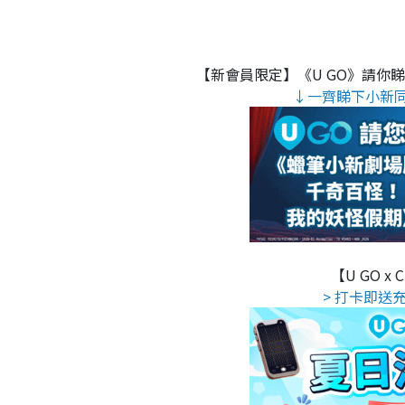
【新會員限定】《U GO》請你
↓一齊睇下小新
【U GO x
> 打卡即送充