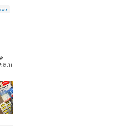
eroo

帶的行動電源機身已標示「10000mAh」，卻仍被要求當場丟棄，讓他
注力提升!｣ 長時間對住電腦､剪片寫稿,成日覺得眼睛乾澀､腦袋好似｢斷線｣｡試咗
好多鮮為人知嘅好處：減肥、消水腫、降血脂、美白養顏👇 冬瓜5大功效✨ 1️⃣ 利尿