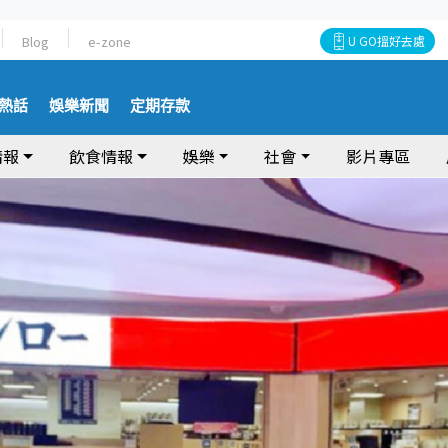
Blog
e-zone
U GO搵好去處
熱話
娛樂新聞
定期存款
情報
飲食情報
娛樂
社會
影片專區