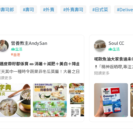
壽司郎
壽司
外賣
外賣壽司
日式菜
Deliv
i
n
g
T
營養教主AndySan
Soul CC
i
生活
生活
m
香港
切記檢查「1標示」🚨
呢款魚油大家食過未
e
#連皮帶籽都係寶 🥒 消暑＋減肥＋美白＋降血脂
近期要特別留意隨身行李中的行動電源。一名旅客日前在機場安檢時，明明攜
💊 ｢精神返晒嚟,專
天其中一種時令蔬果非冬瓜莫屬！大暑之日，點都要飲碗冬瓜湯消暑解渴！除了解暑，冬瓜仲有
閱讀更多
閱讀更多