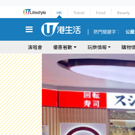
HK
Travel
Food
Beauty
熱門關鍵字：
公屋
演唱會
優惠著數
玩樂情報
購物