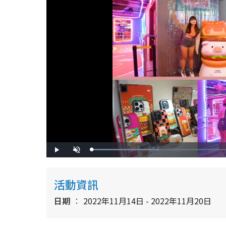
L
P
U
o
l
n
a
a
m
d
y
u
e
t
d
e
活動資訊
:
3
2
.
日期
2022年11月14日 - 2022年11月20日
0
8
%