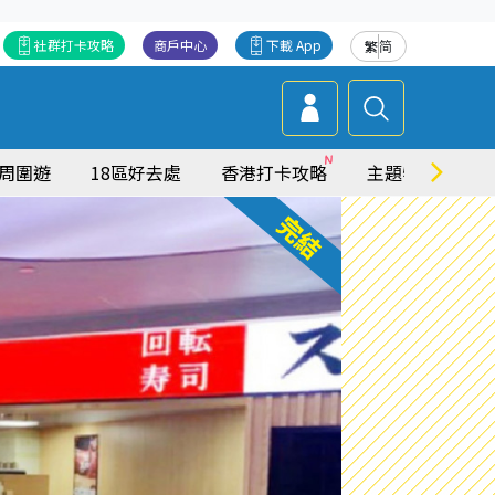
社群打卡攻略
商戶中心
下載 App
繁
简
周圍遊
18區好去處
香港打卡攻略
主題特集