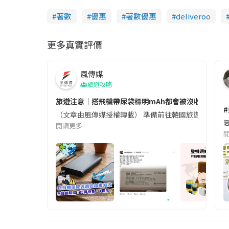
著數
優惠
著數優惠
deliveroo
更多真實評價
風傳媒
旅遊攻略
旅遊注意｜搭飛機帶尿袋標明mAh都會被沒收😱出發前
（文章由風傳媒授權轉載） 準備前往韓國旅遊的民眾，
夏
閱讀更多