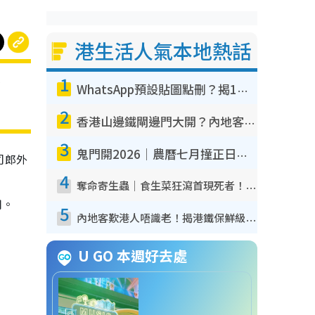
港生活人氣本地熱話
1
在
WhatsApp預設貼圖點刪？揭1招「反向操作」還原簡潔介面 附3步實測教學
2
香港山邊鐵閘邊門大開？內地客困惑意義何在！網民神回覆：呢種叫法理性防禦
3
鬼門開2026｜農曆七月撞正日全食特別邪？專家警告切忌做一事！揭4大禁忌+2招保平安
壽司郎外
4
奪命寄生蟲｜食生菜狂瀉首現死者！疫潮惡化錄1.8萬宗病例 揭洗菜3大謬誤
用。
5
內地客歎港人唔識老！揭港鐵保鮮級冷氣 港人求放過：咪投訴
U GO 本週好去處