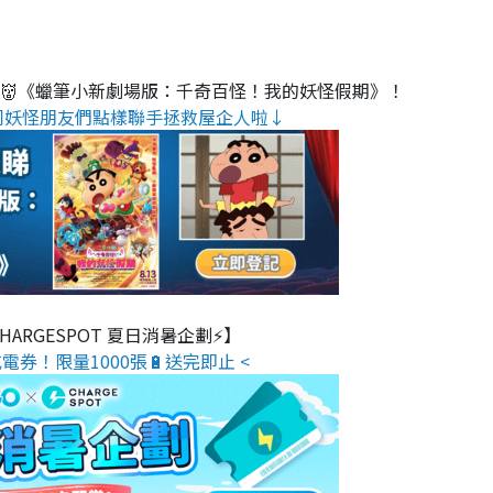
睇👹《蠟筆小新劇場版：千奇百怪！我的妖怪假期》！
同妖怪朋友們點樣聯手拯救屋企人啦↓
 CHARGESPOT 夏日消暑企劃⚡】
電券！限量1000張🔋送完即止 <