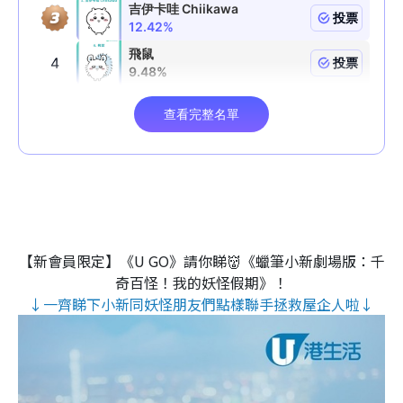
【新會員限定】《U GO》請你睇👹《蠟筆小新劇場版：千
奇百怪！我的妖怪假期》！
↓一齊睇下小新同妖怪朋友們點樣聯手拯救屋企人啦↓