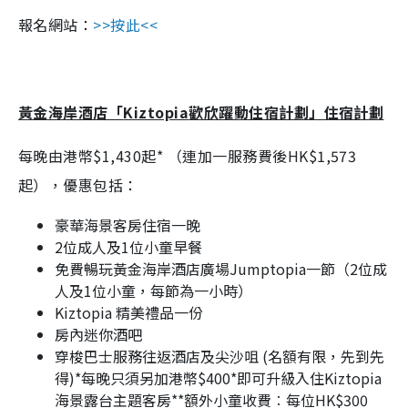
報名網站：
>>按此<<
黃金海岸酒店「
Kiztopia
歡欣躍動住宿計劃」住宿計劃
每晚由港幣
$1,430
起
*
（連加一服務費後
HK$1,573
起），優惠包括：
豪華海景客房住宿一晚
2
位成人及
1
位小童早餐
免費暢玩黃金海岸酒店廣場
Jumptopia
一節（
2
位成
人及
1
位小童，每節為一小時）
Kiztopia
精美禮品一份
房內迷你酒吧
穿梭巴士服務往返酒店及尖沙咀
(
名額有限，先到先
得
)
*
每晚只須另加港幣
$400*
即可升級入住
Kiztopia
海景露台主題客房
**
額外小童收費︰每位
HK$300