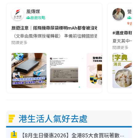
風傳媒
營養教
旅遊攻略
生
香港
旅遊注意｜搭飛機帶尿袋標明mAh都會被沒收😱出發前切記檢查「1
#連皮帶籽都
（文章由風傳媒授權轉載） 準備前往韓國旅遊的民眾，近期要特別留
夏天其中一種時
閱讀更多
閱讀更多
港生活人氣好去處
1
【8月生日優惠2026】全港85大食買玩著數攻略 自助餐/火鍋放題同行免費＋誠品/DONKI送現金券