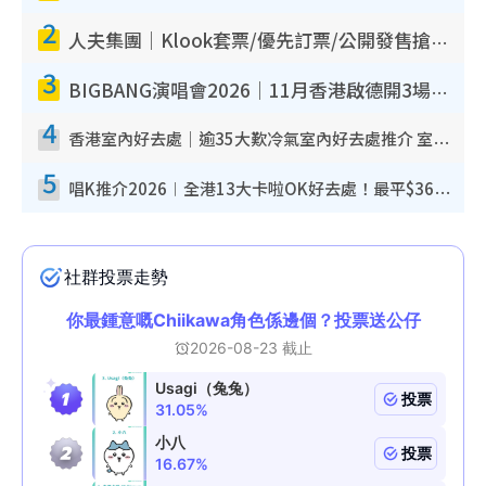
2
人夫集團｜Klook套票/優先訂票/公開發售搶飛攻略！附票價.購票連結.場地座位表
3
BIGBANG演唱會2026｜11月香港啟德開3場！實名制VIP申請、優先購票攻略
4
香港室內好去處｜逾35大歎冷氣室內好去處推介 室內活動免費避雨無懼落雨
5
唱K推介2026︱全港13大卡啦OK好去處！最平$36起 日文K都有！(附地址+收費詳情)