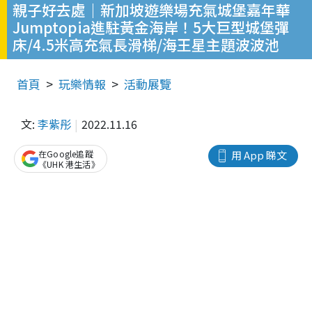
親子好去處｜新加坡遊樂場充氣城堡嘉年華
Jumptopia進駐黃金海岸！5大巨型城堡彈
床/4.5米高充氣長滑梯/海王星主題波波池
首頁
玩樂情報
活動展覽
文:
李紫彤
2022.11.16
在Google追蹤
用 App 睇文
《UHK 港生活》