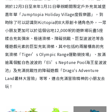
將於
12
月
3
日至來年
1
月
31
日舉辦期間限定戶外充氣城堡
嘉年華「
Jumptopia Holiday Village
度假樂園」，到
時除了可以認識到
Kiztopia
的
8
大原創卡通角色外，一眾
小朋友更加可以於這個佔地
12,000
呎的遊樂場玩盡
5
座
糅合充氣彈床、極速滑梯、障礙挑戰、巨型波波池等各
種遊戲元素的巨型充氣滑梯，其中包括約兩層樓高的充
氣滑梯「
Tiger’s Olympic Range
運動競技場」、放滿
逾萬個藍白色波波的「
Eli’s Neptune Pool
海王星波波
池」及充滿挑戰性的障礙遊戲「
Drago's Adventure
Land
叢林大冒險」等等，適合充滿冒險精神的小朋友去
玩！