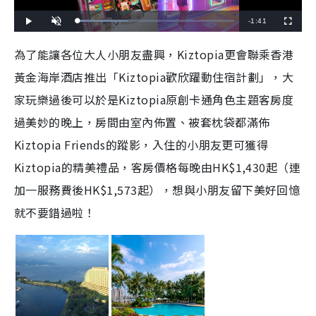
R
-
1:41
L
P
U
F
o
l
n
u
a
a
m
l
e
d
y
u
l
為了能讓各位大人小朋友盡興，
Kiztopia
更會聯乘香港
e
t
s
d
e
c
m
:
r
黃金海岸酒店推出「
Kiztopia
歡欣躍動住宿計劃」，大
3
e
2
e
a
.
n
0
家玩樂過後可以於是
Kiztopia
原創卡通角色主題客房度
8
i
%
過美妙的晚上，房間由室內佈置、被套枕袋都滿佈
n
Kiztopia Friends
的蹤影，入住的小朋友更可獲得
i
Kiztopia
的精美禮品，客房價格每晚由
HK$1,430
起（連
n
加一服務費後
HK$1,573
起），想與小朋友留下美好回憶
g
就不要錯過啦！
T
i
m
e