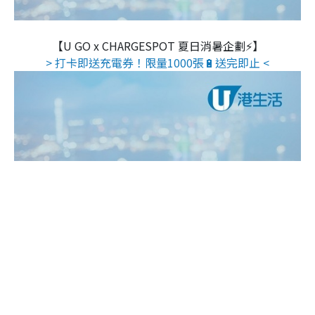
【U GO x CHARGESPOT 夏日消暑企劃⚡】
> 打卡即送充電券！限量1000張🔋送完即止 <