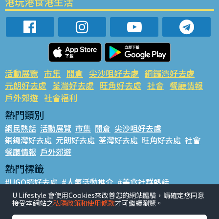
港玩港食港生活
活動展覽
市集
開倉
尖沙咀好去處
銅鑼灣好去處
元朗好去處
荃灣好去處
旺角好去處
社會
餐廳情報
戶外郊遊
社會福利
熱門類別
網民熱話
活動展覽
市集
開倉
尖沙咀好去處
銅鑼灣好去處
元朗好去處
荃灣好去處
旺角好去處
社會
餐廳情報
戶外郊遊
熱門標籤
#UGO搵好去處
#人氣活動推介
#美食社群熱話
#親子玩樂好去處
#ULifestyle應用程式
#限時搶
U Lifestyle 會使用Cookies來改善您的網站體驗，請確定您同意
接受本網站之
私隱政策和使用條款
才可繼續瀏覽。
#UJetso禮物放送
#ULifestyle商戶中心
#著數
#網絡熱話