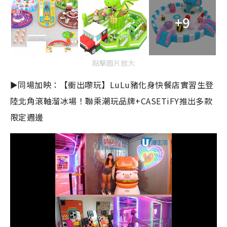
+9
點擊圖片放大
►同場加映：【衝出嚟玩】LuLu豬化身快餐店實習生登
陸北角滾軸溜冰場！聯乘潮玩品牌+CASETiFY推出多款
限定週邊