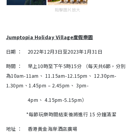
點擊圖片放大
Jumptopia Holiday Village
度假樂園
日期 ：
2022
年
12
月
3
日至
2023
年
1
月
31
日
時間 ：
早上
10
時至下午
5
時
15
分
（每天共
6
節，分別
為
10am-11am、 11.15am-12.15pm、 12.30pm-
1.30pm、
1.45pm – 2.45pm、 3pm-
4pm、 4.15pm-5.15pm
）
*
每節玩樂時間結束後將進行
15
分鐘清潔
地址 ：
香港黃金海岸酒店廣場